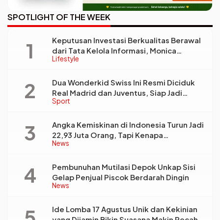
SPOTLIGHT OF THE WEEK
Keputusan Investasi Berkualitas Berawal
dari Tata Kelola Informasi, Monica
Lifestyle
Triyadi: Bukan Sekadar Analisis
Dua Wonderkid Swiss Ini Resmi Diciduk
Real Madrid dan Juventus, Siap Jadi
Sport
Bintang Baru Eropa
Angka Kemiskinan di Indonesia Turun Jadi
22,93 Juta Orang, Tapi Kenapa
News
Ketimpangan Desa dan Kota Malah Makin
Lebar?
Pembunuhan Mutilasi Depok Unkap Sisi
Gelap Penjual Piscok Berdarah Dingin
News
Ide Lomba 17 Agustus Unik dan Kekinian
yang Dijamin Bikin Suasana Makin Pecah