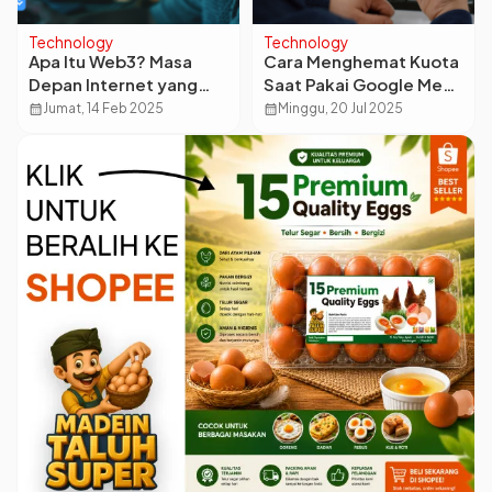
Technology
Technology
Apa Itu Web3? Masa
Cara Menghemat Kuota
Depan Internet yang
Saat Pakai Google Meet
Lebih Terdesentralisasi
di HP: Tips Jitu Anti
calendar_month
Jumat, 14 Feb 2025
calendar_month
Minggu, 20 Jul 2025
Boros