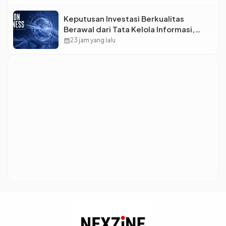
Makin Lebar?
Keputusan Investasi Berkualitas
Berawal dari Tata Kelola Informasi,
Monica Triyadi: Bukan Sekadar Analisis
calendar_month
23 jam yang lalu