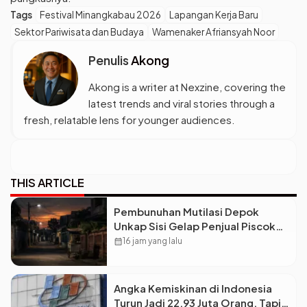
Tags
Festival Minangkabau 2026
Lapangan Kerja Baru
Sektor Pariwisata dan Budaya
Wamenaker Afriansyah Noor
Penulis
Akong
Akong is a writer at Nexzine, covering the
latest trends and viral stories through a
fresh, relatable lens for younger audiences.
THIS ARTICLE
Pembunuhan Mutilasi Depok
Unkap Sisi Gelap Penjual Piscok
Berdarah Dingin
calendar_month
16 jam yang lalu
Angka Kemiskinan di Indonesia
Turun Jadi 22,93 Juta Orang, Tapi