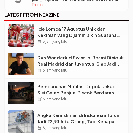
Trends
LATEST FROM NEXZINE
Ide Lomba 17 Agustus Unik dan
Kekinian yang Dijamin Bikin Suasana
Makin Pecah
calendar_month
15 jam yang lalu
Dua Wonderkid Swiss Ini Resmi Diciduk
Real Madrid dan Juventus, Siap Jadi
Bintang Baru Eropa
calendar_month
16 jam yang lalu
Pembunuhan Mutilasi Depok Unkap
Sisi Gelap Penjual Piscok Berdarah
Dingin
calendar_month
16 jam yang lalu
Angka Kemiskinan di Indonesia Turun
Jadi 22,93 Juta Orang, Tapi Kenapa
Ketimpangan Desa dan Kota Malah
calendar_month
16 jam yang lalu