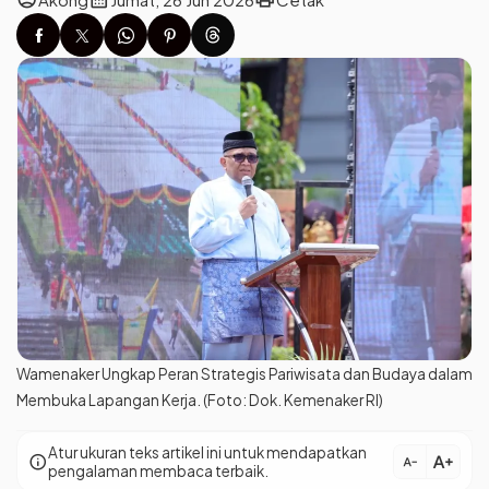
Wamenaker Ungkap Peran Strategis Pariwisata dan Budaya dalam
Membuka Lapangan Kerja. (Foto: Dok. Kemenaker RI)
Atur ukuran teks artikel ini untuk mendapatkan
text_increase
info
text_decrease
pengalaman membaca terbaik.