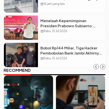
Kenapa Ketimpangan Desa dan
calendar_month
16 jam yang lalu
Kota Malah Makin Lebar?
Menelaah Kepemimpinan
Presiden Prabowo Subianto:
Antara Visi Besar, Implementasi,
calendar_month
Rabu, 15 Jul 2026
dan Amanat Konstitusi
Bobol Rp144 Miliar, Tiga Hacker
Pembobolan Bank Jambi Akhirnya
Diciduk Polisi!
calendar_month
Rabu, 15 Jul 2026
RECOMMEND