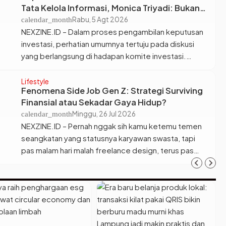
Tata Kelola Informasi, Monica Triyadi: Bukan
menyentuh 23,36 juta orang atau 8,25 persen.
Sekadar Analisis
Rabu, 5 Agt 2026
calendar_month
Deputi Bidang Neraca dan Analisis […]
NEXZINE.ID – Dalam proses pengambilan keputusan
investasi, perhatian umumnya tertuju pada diskusi
yang berlangsung di hadapan komite investasi.
Namun, menurut Monica Triyadi, kualitas keputusan
justru banyak ditentukan oleh bagaimana informasi
Lifestyle
Fenomena Side Job Gen Z: Strategi Surviving
dikelola jauh sebelum rapat dimulai dan tetap
Finansial atau Sekadar Gaya Hidup?
dikendalikan setelah rapat berakhir. Koordinator
Minggu, 26 Jul 2026
calendar_month
operasional investasi yang berbasis di Singapura
NEXZINE.ID – Pernah nggak sih kamu ketemu temen
tersebut memperkenalkan hasil rekonstruksi proses
seangkatan yang statusnya karyawan swasta, tapi
riset perusahaan […]
pas malam hari malah freelance design, terus pas
weekend ngonten atau jualan online? Sekarang,
fenomena punya lebih dari satu pekerjaan alias side
job bukan lagi hal yang asing di kalangan Gen Z.
Banyak anak muda yang rela ngorbanin waktu istirahat
demi […]