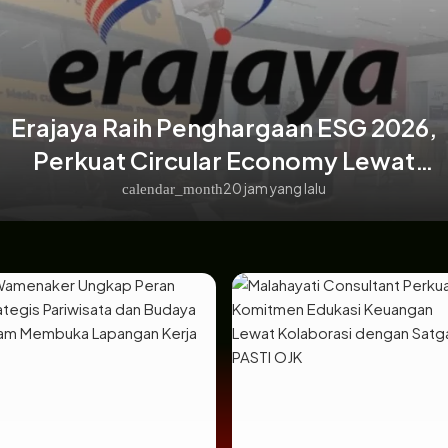
 Penghargaan ESG 2026,
rcular Economy Lewat
L
 Limbah Berkelanjutan
20 jam yang lalu
r_month