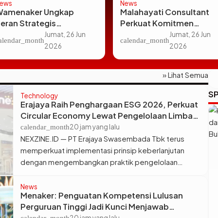
ews
News
Wamenaker Ungkap
Malahayati Consultant
eran Strategis
Perkuat Komitmen
ariwisata dan Budaya
Edukasi Keuangan Lewat
Jumat, 26 Jun
Jumat, 26 Jun
alendar_month
calendar_month
dalam Membuka
Kolaborasi dengan
2026
2026
apangan Kerja
Satgas PASTI OJK
» Lihat Semua
SP
Technology
Erajaya Raih Penghargaan ESG 2026, Perkuat
Circular Economy Lewat Pengelolaan Limbah
Berkelanjutan
20 jam yang lalu
calendar_month
NEXZINE.ID — PT Erajaya Swasembada Tbk terus
memperkuat implementasi prinsip keberlanjutan
dengan mengembangkan praktik pengelolaan
limbah berkelanjutan berbasis circular economy.
Upaya tersebut mengantarkan perusahaan meraih
News
Menaker: Penguatan Kompetensi Lulusan
Anugerah Khusus Sektor Barang Konsumen pada
Perguruan Tinggi Jadi Kunci Menjawab
ajang IDX Channel Anugerah ESG 2026. Penghargaan
Kebutuhan Dunia Kerja
20 jam yang lalu