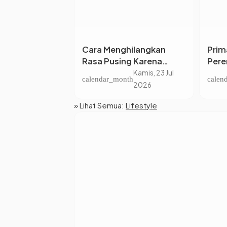
o Amat dengan
Cara Menghilangkan
Prim
c yang Bikin
Rasa Pusing Karena
Pere
Suka Nyariin
Overthinking yang
Hada
Kamis, 23 Jul
Kamis, 23 Jul
nth
calendar_month
calen
Ampuh dan Bikin Mindful
Per
2026
2026
» Lihat Semua:
Lifestyle