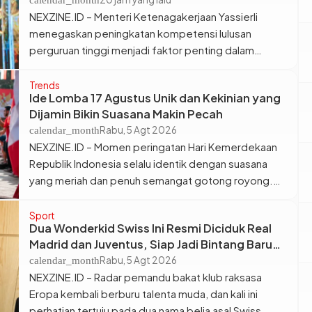
calendar_month
itu diberikan sebagai bentuk apresiasi atas
NEXZINE.ID – Menteri Ketenagakerjaan Yassierli
komitmen Erajaya dalam menerapkan prinsip
menegaskan peningkatan kompetensi lulusan
Environmental, Social, and Governance (ESG) di […]
perguruan tinggi menjadi faktor penting dalam
menghadapi kebutuhan dunia kerja yang terus
mengalami perubahan. Menurutnya, kualitas
Trends
Ide Lomba 17 Agustus Unik dan Kekinian yang
pendidikan harus terus ditingkatkan agar kemampuan
Dijamin Bikin Suasana Makin Pecah
lulusan semakin sesuai dengan tuntutan industri.
Rabu, 5 Agt 2026
calendar_month
Pernyataan tersebut disampaikan Yassierli saat
NEXZINE.ID – Momen peringatan Hari Kemerdekaan
membuka Rapat Tahunan Asosiasi MIPA LPTK
Republik Indonesia selalu identik dengan suasana
Indonesia (AM LI) Tahun 2026 yang berlangsung […]
yang meriah dan penuh semangat gotong royong.
Dari lingkungan RT, sekolah, sampai area perkantoran,
euforia 17-an nggak pernah gagal bikin suasana jadi
Sport
Dua Wonderkid Swiss Ini Resmi Diciduk Real
lebih hidup. Tapi, jujur aja, kadang lomba yang itu-itu
Madrid dan Juventus, Siap Jadi Bintang Baru
aja kayak makan kerupuk atau balap karung
Eropa
Rabu, 5 Agt 2026
calendar_month
konvensional terasa agak membosankan. Kalau […]
NEXZINE.ID – Radar pemandu bakat klub raksasa
Eropa kembali berburu talenta muda, dan kali ini
perhatian tertuju pada dua nama belia asal Swiss,