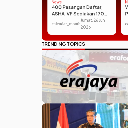
News
N
til Pemerintah
400 Pasangan Daftar,
o Mahasiswa:
ASHA IVF Sediakan 170
P
ah Takut, Bila
Pemeriksaan Kesuburan
P
Sabtu, 27 Jun
Jumat, 26 Jun
onth
calendar_month
c
a Live di TikTok!”
Gratis di Surabaya
2026
2026
L
TRENDING TOPICS