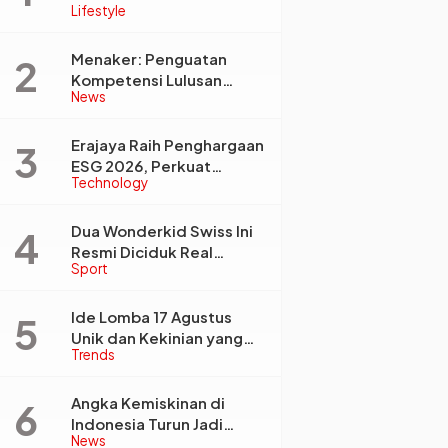
Lifestyle
Tata Kelola Informasi,
Monica Triyadi: Bukan
Sekadar Analisis
Menaker: Penguatan
Kompetensi Lulusan
News
Perguruan Tinggi Jadi
Kunci Menjawab
Kebutuhan Dunia Kerja
Erajaya Raih Penghargaan
ESG 2026, Perkuat
Technology
Circular Economy Lewat
Pengelolaan Limbah
Berkelanjutan
Dua Wonderkid Swiss Ini
Resmi Diciduk Real
Sport
Madrid dan Juventus,
Siap Jadi Bintang Baru
Eropa
Ide Lomba 17 Agustus
Unik dan Kekinian yang
Trends
Dijamin Bikin Suasana
Makin Pecah
Angka Kemiskinan di
Indonesia Turun Jadi
News
22,93 Juta Orang, Tapi