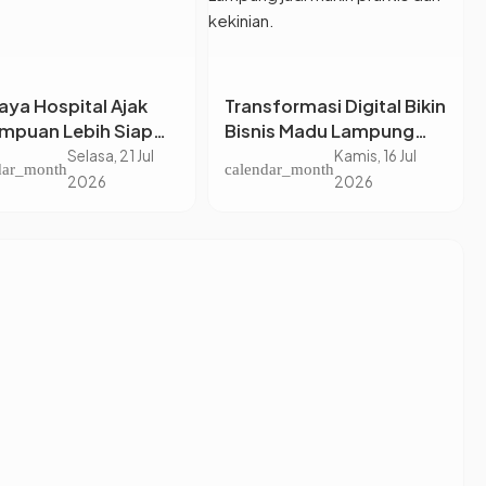
aya Hospital Ajak
Transformasi Digital Bikin
mpuan Lebih Siap
Bisnis Madu Lampung
pi Fase
Melesat, Suhita Lebah
Selasa, 21 Jul
Kamis, 16 Jul
dar_month
calendar_month
imenopause
Indonesia Andalkan QRIS
2026
2026
dan Pembiayaan BRI