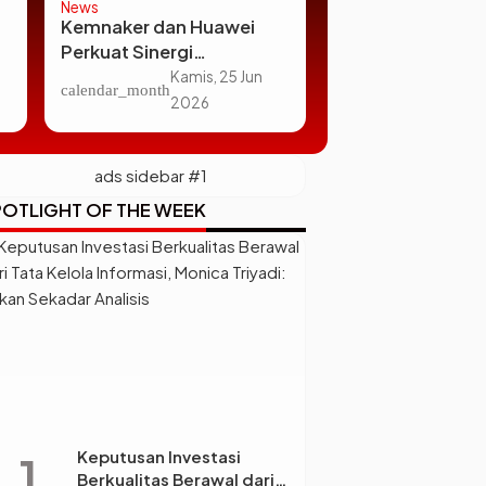
News
Technology
Kemnaker dan Huawei
5 Alasan Infinix H
Perkuat Sinergi
Cocok untuk HP 
Pengembangan SDM
Budget Terbatas
Kamis, 25 Jun
Selas
calendar_month
calendar_month
melalui Pendidikan Vokasi
2026
202
dan Industri
OTLIGHT OF THE WEEK
Keputusan Investasi
Berkualitas Berawal dari