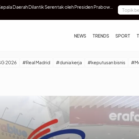
 Kepala Daerah Dilantik Serentak oleh Presiden Prabowo
KPK Buka P
Haji 2024
NEWS
TRENDS
SPORT
SG 2026
#Real Madrid
#dunia kerja
#keputusan bisnis
#Mo