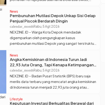
Quim Kühlmann dan Tegra Bolongo. Di usiasya yang
masih sangat muda, keduanya dipastikan melangkah
News
Pembunuhan Mutilasi Depok Unkap Sisi Gelap
ke panggung sepak bola paling bergengsi setelah
Penjual Piscok Berdarah Dingin
resmi dipinang oleh Real Madrid dan Juventus.
Rabu, 5 Agt 2026
calendar_month
Langkah berani ini menegaskan […]
NEXZINE.ID – Warga Kota Depok mendadak
digemparkan oleh pengungkapan kasus
pembunuhan mutilasi Depok yang sangat terstruktur
dan sadis. Pelaku yang berhasil diringkus pihak
kepolisian ternyata adalah Saepul, seorang pria yang
News
Angka Kemiskinan di Indonesia Turun Jadi
sehari-harinya dikenal polos serta berprofesi
22,93 Juta Orang, Tapi Kenapa Ketimpangan
sebagai penjual pisang cokelat (piscok) di
Desa dan Kota Malah Makin Lebar?
Rabu, 5 Agt 2026
calendar_month
lingkungan setempat. Siapa yang menyangka, sosok
NEXZINE.ID – Badan Pusat Statistik (BPS) baru saja
yang biasa menyapa pembeli dengan ramah dan lugu
merilis data terbaru yang mencatat angka kemiskinan
[…]
di Indonesia turun menjadi 22,93 juta orang atau
setara 8,07 persen per Maret 2026. Jumlah tersebut
memperlihatkan penurunan sekitar 430.000 jiwa
Lifestyle
Keputusan Investasi Berkualitas Berawal dari
dibanding periode September 2025 yang saat itu