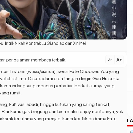
Intrik Nikah Kontrak Lu Qianqiao dan Xin Mei
text_increase
patkan pengalaman membaca terbaik.
text_decrease
asi historis (wuxia/xianxia), serial Fate Chooses You yang
watchlist-mu. Disutradarai oleh tangan dingin Guo Hu serta
drama ini langsung mencuri perhatian berkat alurnya yang
yang rumit.
ng, kultivasi abadi, hingga kutukan yang saling terikat,
t. Biar kamu gak bingung dan bisa makin enjoy nontonnya, yuk
karakter utama yang menjadi kunci konflik di drama Fate
LA