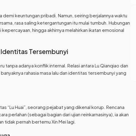
 demi keuntungan pribadi. Namun, seiring berjalannya waktu
rsama, rasa saling ketergantungan itu mulai tumbuh. Hubungan
 kepercayaan, hingga akhirnya melahirkan ikatan emosional
n Identitas Tersembunyi
u tanpa adanya konflik internal. Relasi antara Lu Qianqiao dan
a banyaknya rahasia masa lalu dan identitas tersembunyi yang
s “Lu Huai”, seorang pejabat yang dikenal korup. Rencana
a perlahan (sebagai bagian dari ujian reinkarnasinya), ia akan
 tidak pernah bertemu Xin Mei lagi.
duga