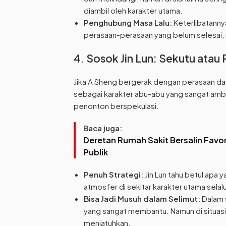
diambil oleh karakter utama.
Penghubung Masa Lalu:
Keterlibatannya
perasaan-perasaan yang belum selesai, m
4. Sosok Jin Lun: Sekutu atau 
Jika A Sheng bergerak dengan perasaan dan l
sebagai karakter abu-abu yang sangat ambis
penonton berspekulasi.
Baca juga:
Deretan Rumah Sakit Bersalin Favor
Publik
Penuh Strategi:
Jin Lun tahu betul apa 
atmosfer di sekitar karakter utama selal
Bisa Jadi Musuh dalam Selimut:
Dalam s
yang sangat membantu. Namun di situasi l
menjatuhkan.