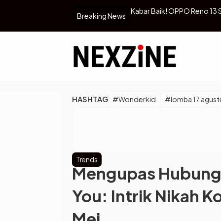
ia di Erablue
Punya Jiwa Bebas, Ini Pasan
Breaking News
HASHTAG
#Wonderkid
#lomba 17 agust
Trends
Mengupas Hubunga
You: Intrik Nikah K
Mei