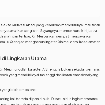
n Sekte Kultivasi Abadi yang kemudian memburunya. Mau tidak
enyelamatkan sang istri. Sayangnya, momen heroik ini justru
ianati dan tertipu, Xin Mei bahkan sempat mengayunkan
aksa Lu Qianqiao menghapus ingatan Xin Mei demi keselamatan
l di Lingkaran Utama
in Mei, muncullah karakter A Sheng. Ia bukan sekadar pemanis
sok yang memiliki loyalitas tinggi dan ikatan emosional yang
 yang lebih emosional:
ring kali berada di posisi sulit. Di satu sisi ia ingin membantu
sering mempertanyakan keputusan-keputusan ekstrem yang