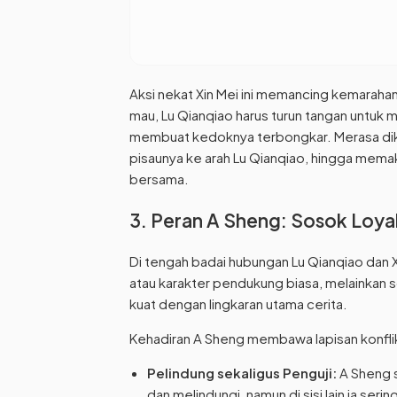
Aksi nekat Xin Mei ini memancing kemaraha
mau, Lu Qianqiao harus turun tangan untuk m
membuat kedoknya terbongkar. Merasa dikh
pisaunya ke arah Lu Qianqiao, hingga mem
bersama.
3. Peran A Sheng: Sosok Loya
Di tengah badai hubungan Lu Qianqiao dan X
atau karakter pendukung biasa, melainkan so
kuat dengan lingkaran utama cerita.
Kehadiran A Sheng membawa lapisan konflik
Pelindung sekaligus Penguji:
A Sheng se
dan melindungi, namun di sisi lain ia 