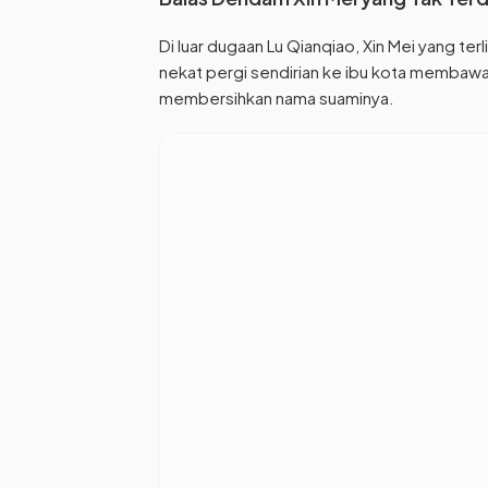
Di luar dugaan Lu Qianqiao, Xin Mei yang ter
nekat pergi sendirian ke ibu kota memba
membersihkan nama suaminya.