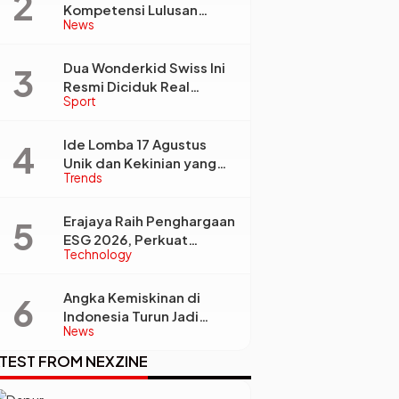
Kompetensi Lulusan
News
Perguruan Tinggi Jadi
Kunci Menjawab
Kebutuhan Dunia Kerja
Dua Wonderkid Swiss Ini
Resmi Diciduk Real
Sport
Madrid dan Juventus,
Siap Jadi Bintang Baru
Eropa
Ide Lomba 17 Agustus
Unik dan Kekinian yang
Trends
Dijamin Bikin Suasana
Makin Pecah
Erajaya Raih Penghargaan
ESG 2026, Perkuat
Technology
Circular Economy Lewat
Pengelolaan Limbah
Berkelanjutan
Angka Kemiskinan di
Indonesia Turun Jadi
News
22,93 Juta Orang, Tapi
Kenapa Ketimpangan
TEST FROM NEXZINE
Desa dan Kota Malah
Makin Lebar?