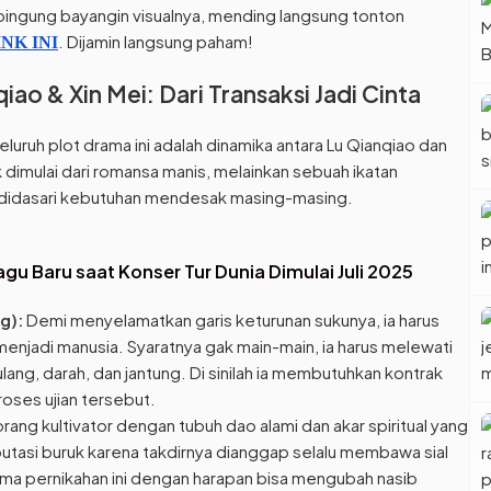
ingung bayangin visualnya, mending langsung tonton
. Dijamin langsung paham!
INK INI
iao & Xin Mei: Dari Transaksi Jadi Cinta
luruh plot drama ini adalah dinamika antara Lu Qianqiao dan
 dimulai dari romansa manis, melainkan sebuah ikatan
g didasari kebutuhan mendesak masing-masing.
u Baru saat Konser Tur Dunia Dimulai Juli 2025
g):
Demi menyelamatkan garis keturunan sukunya, ia harus
enjadi manusia. Syaratnya gak main-main, ia harus melewati
ulang, darah, dan jantung. Di sinilah ia membutuhkan kontrak
roses ujian tersebut.
orang kultivator dengan tubuh dao alami dan akar spiritual yang
eputasi buruk karena takdirnya dianggap selalu membawa sial
ma pernikahan ini dengan harapan bisa mengubah nasib