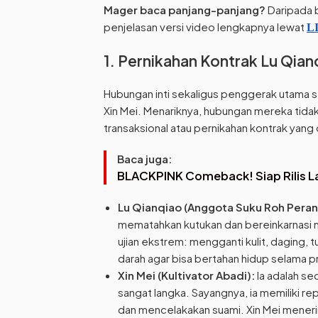
Mager baca panjang-panjang?
Daripada b
penjelasan versi video lengkapnya lewat
L
1. Pernikahan Kontrak Lu Qianq
Hubungan inti sekaligus penggerak utama se
Xin Mei. Menariknya, hubungan mereka tidak
transaksional atau pernikahan kontrak yan
Baca juga:
BLACKPINK Comeback! Siap Rilis Lag
Lu Qianqiao (Anggota Suku Roh Peran
mematahkan kutukan dan bereinkarnasi m
ujian ekstrem: mengganti kulit, daging, t
darah agar bisa bertahan hidup selama p
Xin Mei (Kultivator Abadi):
Ia adalah se
sangat langka. Sayangnya, ia memiliki r
dan mencelakakan suami. Xin Mei meneri