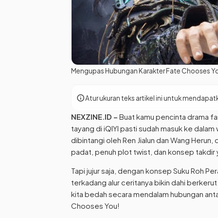
Mengupas Hubungan Karakter Fate Chooses You: 
info
Atur ukuran teks artikel ini untuk menda
NEXZINE.ID
–
Buat kamu pencinta drama fant
tayang di iQIYI pasti sudah masuk ke dalam 
dibintangi oleh Ren Jialun dan Wang Herun, 
padat, penuh plot twist, dan konsep takdir 
Tapi jujur saja, dengan konsep Suku Roh Pera
terkadang alur ceritanya bikin dahi berkeru
kita bedah secara mendalam hubungan antar
Chooses You!