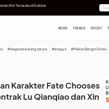
gan yang Cocok untuk Aquarius Bulan Januari!
YouTuber S
Kontroversi
NEWS
TRENDS
SPORT
us
#kegiatan karang taruna
#erajaya
#Makan Bergizi Gratis
n Karakter Fate Chooses
ontrak Lu Qianqiao dan Xin