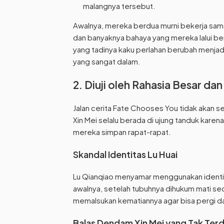
malangnya tersebut.
Awalnya, mereka berdua murni bekerja sama
dan banyaknya bahaya yang mereka lalui be
yang tadinya kaku perlahan berubah menjadi
yang sangat dalam.
2. Diuji oleh Rahasia Besar da
Jalan cerita Fate Chooses You tidak akan ser
Xin Mei selalu berada di ujung tanduk karen
mereka simpan rapat-rapat.
Skandal Identitas Lu Huai
Lu Qianqiao menyamar menggunakan identita
awalnya, setelah tubuhnya dihukum mati secar
memalsukan kematiannya agar bisa pergi dan
Balas Dendam Xin Mei yang Tak Ter