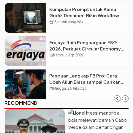
Kumpulan Prompt untuk Kamu
Grafik Desainer: Bikin Workflow
Kreatif Jadi Super Cepat!
calendar_month
16 menit yang lalu
Erajaya Raih Penghargaan ESG
2026, Perkuat Circular Economy
Lewat Pengelolaan Limbah
calendar_month
Kamis, 6 Agt 2026
Berkelanjutan
Panduan Lengkap FB Pro: Cara
Ubah Akun Biasa sampai Cairkan
Dolar ke Rekening
calendar_month
Minggu, 26 Jul 2026
RECOMMEND