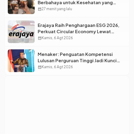
Berbahaya untuk Kesehatan yang
Wajib Dihindari Saat Nongkrong
calendar_month
27 menit yang lalu
Erajaya Raih Penghargaan ESG 2026,
Perkuat Circular Economy Lewat
Pengelolaan Limbah Berkelanjutan
calendar_month
Kamis, 6 Agt 2026
Menaker: Penguatan Kompetensi
Lulusan Perguruan Tinggi Jadi Kunci
Menjawab Kebutuhan Dunia Kerja
calendar_month
Kamis, 6 Agt 2026