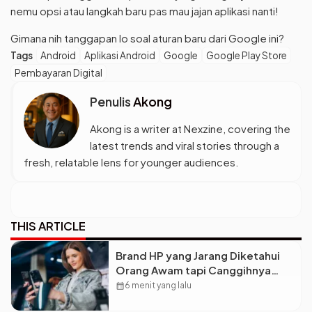
nemu opsi atau langkah baru pas mau jajan aplikasi nanti!
Gimana nih tanggapan lo soal aturan baru dari Google ini?
Tags
Android
Aplikasi Android
Google
Google Play Store
Pembayaran Digital
Penulis
Akong
Akong is a writer at Nexzine, covering the
latest trends and viral stories through a
fresh, relatable lens for younger audiences.
THIS ARTICLE
Brand HP yang Jarang Diketahui
Orang Awam tapi Canggihnya
Kebangetan
calendar_month
6 menit yang lalu