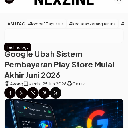
HASHTAG
#lomba 17 agustus
#kegiatan karang taruna
#er
Technology
Google Ubah Sistem
Pembayaran Play Store Mulai
Akhir Juni 2026
account_circle
calendar_month
print
Akong
Kamis, 25 Jun 2026
Cetak