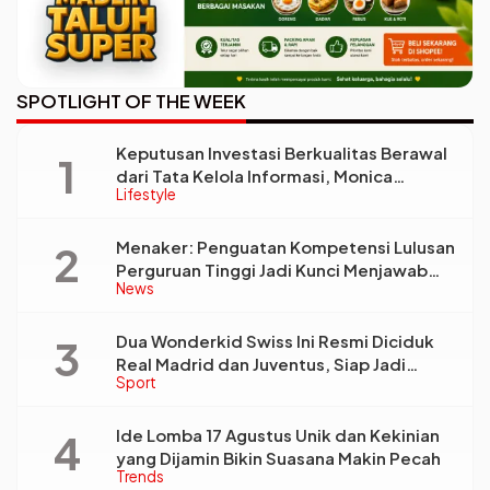
SPOTLIGHT OF THE WEEK
Keputusan Investasi Berkualitas Berawal
dari Tata Kelola Informasi, Monica
Lifestyle
Triyadi: Bukan Sekadar Analisis
Menaker: Penguatan Kompetensi Lulusan
Perguruan Tinggi Jadi Kunci Menjawab
News
Kebutuhan Dunia Kerja
Dua Wonderkid Swiss Ini Resmi Diciduk
Real Madrid dan Juventus, Siap Jadi
Sport
Bintang Baru Eropa
Ide Lomba 17 Agustus Unik dan Kekinian
yang Dijamin Bikin Suasana Makin Pecah
Trends