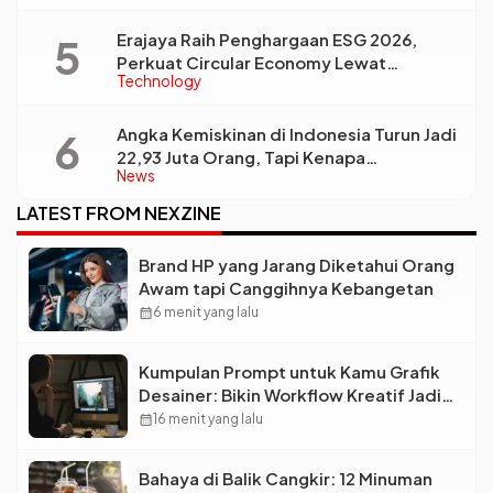
Erajaya Raih Penghargaan ESG 2026,
Perkuat Circular Economy Lewat
Technology
Pengelolaan Limbah Berkelanjutan
Angka Kemiskinan di Indonesia Turun Jadi
22,93 Juta Orang, Tapi Kenapa
News
Ketimpangan Desa dan Kota Malah Makin
Lebar?
LATEST FROM NEXZINE
Brand HP yang Jarang Diketahui Orang
Awam tapi Canggihnya Kebangetan
calendar_month
6 menit yang lalu
Kumpulan Prompt untuk Kamu Grafik
Desainer: Bikin Workflow Kreatif Jadi
Super Cepat!
calendar_month
16 menit yang lalu
Bahaya di Balik Cangkir: 12 Minuman