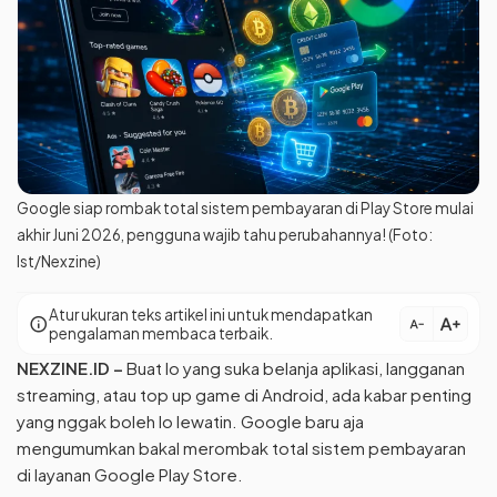
Google siap rombak total sistem pembayaran di Play Store mulai
akhir Juni 2026, pengguna wajib tahu perubahannya! (Foto:
Ist/Nexzine)
Atur ukuran teks artikel ini untuk mendapatkan
text_increase
info
text_decrease
pengalaman membaca terbaik.
NEXZINE.ID
–
Buat lo yang suka belanja aplikasi, langganan
streaming, atau top up game di Android, ada kabar penting
yang nggak boleh lo lewatin. Google baru aja
mengumumkan bakal merombak total sistem pembayaran
di layanan Google Play Store.