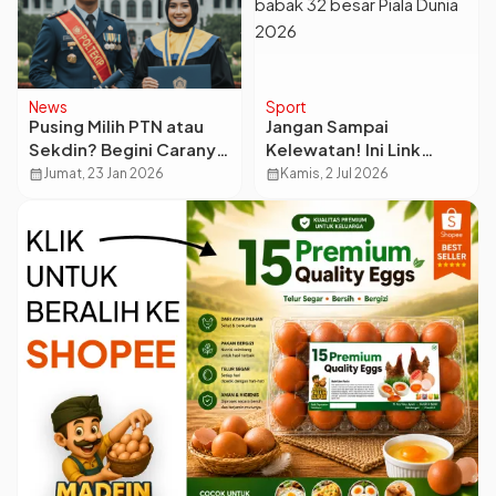
News
Sport
Pusing Milih PTN atau
Jangan Sampai
Sekdin? Begini Caranya
Kelewatan! Ini Link
Biar Nggak Salah Pilih
Streaming Argentina vs
calendar_month
Jumat, 23 Jan 2026
calendar_month
Kamis, 2 Jul 2026
Cabo Verde di 32 Besar
Piala Dunia 2026