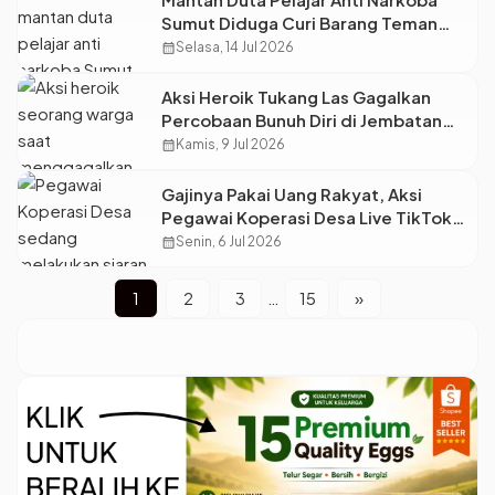
Sumut Diduga Curi Barang Teman
Kantor
calendar_month
Selasa, 14 Jul 2026
Aksi Heroik Tukang Las Gagalkan
Percobaan Bunuh Diri di Jembatan
Surobayan Pekalongan
calendar_month
Kamis, 9 Jul 2026
Gajinya Pakai Uang Rakyat, Aksi
Pegawai Koperasi Desa Live TikTok
Saat Jam Kerja Ini Banjir Kritik!
calendar_month
Senin, 6 Jul 2026
1
2
3
…
15
»