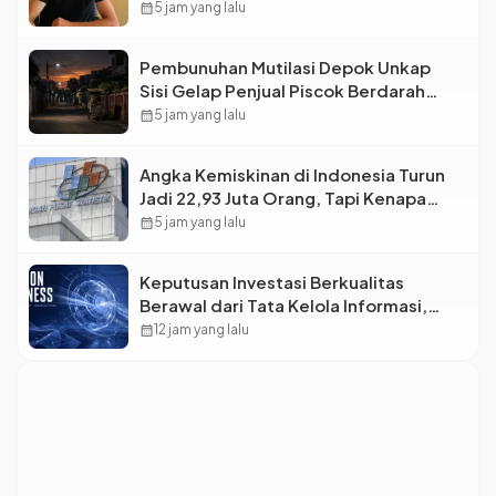
Bintang Baru Eropa
calendar_month
5 jam yang lalu
Pembunuhan Mutilasi Depok Unkap
Sisi Gelap Penjual Piscok Berdarah
Dingin
calendar_month
5 jam yang lalu
Angka Kemiskinan di Indonesia Turun
Jadi 22,93 Juta Orang, Tapi Kenapa
Ketimpangan Desa dan Kota Malah
calendar_month
5 jam yang lalu
Makin Lebar?
Keputusan Investasi Berkualitas
Berawal dari Tata Kelola Informasi,
Monica Triyadi: Bukan Sekadar Analisis
calendar_month
12 jam yang lalu