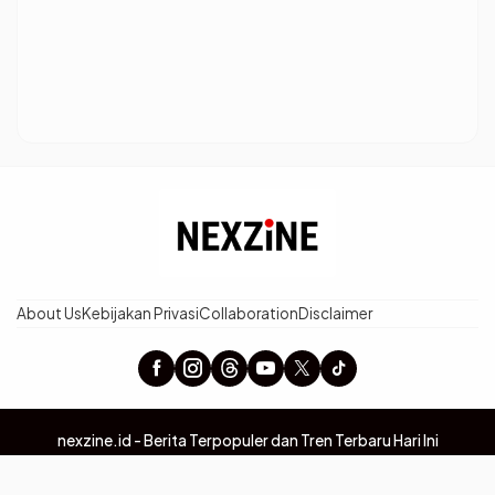
About Us
Kebijakan Privasi
Collaboration
Disclaimer
nexzine.id - Berita Terpopuler dan Tren Terbaru Hari Ini
©2026 Pewarta Network