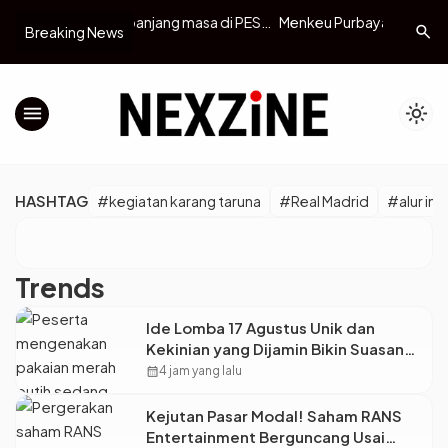
njang masa di PES
Menkeu Purbaya Ungkap Dana
Danantar
search
Breaking News
Diketahui Pemain
Pemerintah Rp285 Triliun Diparkir di
Sinergi, 
Bank, Ada Dugaan Main Bunga
Triliun 
menu
light_mode
HASHTAG
#kegiatan karang taruna
#Real Madrid
#alur inf
Trends
Ide Lomba 17 Agustus Unik dan
Kekinian yang Dijamin Bikin Suasana
Makin Pecah
calendar_month
4 jam yang lalu
Kejutan Pasar Modal! Saham RANS
Entertainment Berguncang Usai