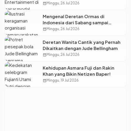
Petinggi Mengundurkan Diri
calendar_month
Minggu, 26 Jul 2026
Mengenal Deretan Ormas di
Indonesia dari Sabang sampai
Merauke
calendar_month
Minggu, 26 Jul 2026
Deretan Wanita Cantik yang Pernah
Dikaitkan dengan Jude Bellingham
calendar_month
Minggu, 26 Jul 2026
Kehidupan Asmara Fuji dan Rakin
Khan yang Bikin Netizen Baper!
calendar_month
Minggu, 19 Jul 2026