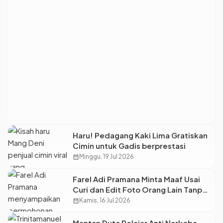
Haru! Pedagang Kaki Lima Gratiskan
Cimin untuk Gadis berprestasi
calendar_month
Minggu, 19 Jul 2026
Farel Adi Pramana Minta Maaf Usai
Curi dan Edit Foto Orang Lain Tanpa
Izin
calendar_month
Kamis, 16 Jul 2026
Mantan Duta Pelajar Anti Narkoba