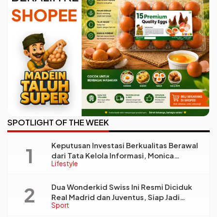
SPOTLIGHT OF THE WEEK
Keputusan Investasi Berkualitas Berawal
dari Tata Kelola Informasi, Monica
Lifestyle
Triyadi: Bukan Sekadar Analisis
Dua Wonderkid Swiss Ini Resmi Diciduk
Real Madrid dan Juventus, Siap Jadi
Sport
Bintang Baru Eropa