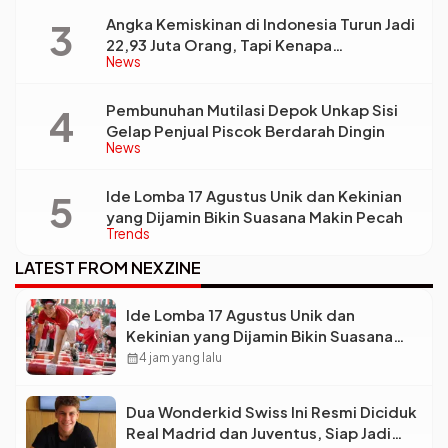
Angka Kemiskinan di Indonesia Turun Jadi
22,93 Juta Orang, Tapi Kenapa
News
Ketimpangan Desa dan Kota Malah Makin
Lebar?
Pembunuhan Mutilasi Depok Unkap Sisi
Gelap Penjual Piscok Berdarah Dingin
News
Ide Lomba 17 Agustus Unik dan Kekinian
yang Dijamin Bikin Suasana Makin Pecah
Trends
LATEST FROM NEXZINE
Ide Lomba 17 Agustus Unik dan
Kekinian yang Dijamin Bikin Suasana
Makin Pecah
calendar_month
4 jam yang lalu
Dua Wonderkid Swiss Ini Resmi Diciduk
Real Madrid dan Juventus, Siap Jadi