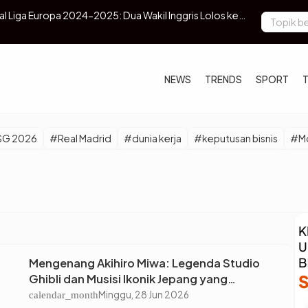
al Liga Europa 2024-2025: Dua Wakil Inggris Lolos ke
Kehadiran O
Pengamanan
NEWS
TRENDS
SPORT
SG 2026
#Real Madrid
#dunia kerja
#keputusan bisnis
#Mo
Mengenang Akihiro Miwa: Legenda Studio
Ghibli dan Musisi Ikonik Jepang yang
Berpulang
Minggu, 28 Jun 2026
calendar_month