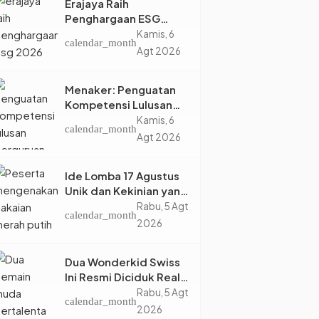
Erajaya Raih
Penghargaan ESG
2026, Perkuat Circular
Kamis, 6
calendar_month
Economy Lewat
Agt 2026
Pengelolaan Limbah
Berkelanjutan
Menaker: Penguatan
Kompetensi Lulusan
Perguruan Tinggi Jadi
Kamis, 6
calendar_month
Kunci Menjawab
Agt 2026
Kebutuhan Dunia Kerja
Ide Lomba 17 Agustus
Unik dan Kekinian yang
Dijamin Bikin Suasana
Rabu, 5 Agt
calendar_month
Makin Pecah
2026
Dua Wonderkid Swiss
Ini Resmi Diciduk Real
Madrid dan Juventus,
Rabu, 5 Agt
calendar_month
Siap Jadi Bintang Baru
2026