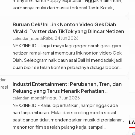
menyeret nama Poppy Nupitasari. Nggak main-main,
korbannya mulai dari musisi terkenal Tantri Kotak,
lingkaran pertemanan, sampai sepupu kandungnya
sendiri. Kasus ini mendadak viral setelah para korban
Buruan Cek! Ini Link Nonton Video Gek Diah
ramai-ramai speak up di kolom komentar unggahan
Viral di Twitter dan TikTok yang Diincar Netizen
Tantri pada Jumat (26/6/2026). Total kerugian dari
Rabu, 24 Jun 2026
calendar_month
aksi dugaan […]
NEXZINE.ID – Jagat maya lagi geger parah gara-gara
netizen ramai-ramai memburu link nonton video Gek
Diah. Selebgram naik daun asal Bali ini mendadak jadi
buah bibir setelah konten pribadinya diduga bocor
dan tersebar luas di berbagai platform digital. Nggak
butuh waktu lama, link video tersebut langsung
Industri Entertainment: Perubahan, Tren, dan
tersebar di Twitter (X) hingga masuk FYP TikTok.
Peluang yang Terus Menarik Perhatian
Merasa […]
Generasi Digital
Minggu, 7 Jun 2026
calendar_month
NEXZINE.ID – Kalau diperhatikan, hampir nggak ada
hari tanpa hiburan. Mulai dari scrolling media sosial
saat bangun tidur, mendengarkan musik di perjalanan,
LA
menonton film setelah pulang kerja, sampai
mengikuti tren terbaru dari para kreator favorit.