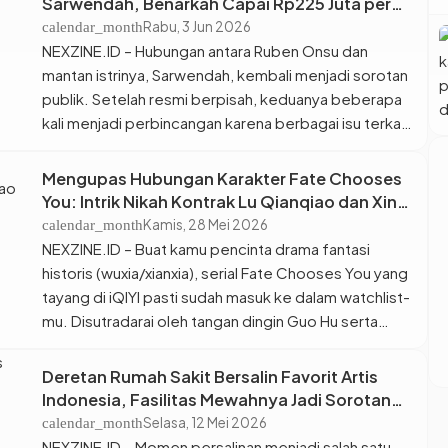
Sarwendah, Benarkah Capai Rp225 Juta per
Bulan? Ini Faktanya
Rabu, 3 Jun 2026
calendar_month
NEXZINE.ID – Hubungan antara Ruben Onsu dan
mantan istrinya, Sarwendah, kembali menjadi sorotan
publik. Setelah resmi berpisah, keduanya beberapa
kali menjadi perbincangan karena berbagai isu terkait
pengasuhan anak. Belakangan, publik dibuat kaget
dengan pernyataan kuasa hukum Ruben Onsu yang
Mengupas Hubungan Karakter Fate Chooses
menyebut bahwa presenter ternama tersebut
You: Intrik Nikah Kontrak Lu Qianqiao dan Xin
selama ini mengeluarkan biaya hingga Rp225 juta per
Mei
Kamis, 28 Mei 2026
calendar_month
bulan untuk kebutuhan […]
NEXZINE.ID – Buat kamu pencinta drama fantasi
historis (wuxia/xianxia), serial Fate Chooses You yang
tayang di iQIYI pasti sudah masuk ke dalam watchlist-
mu. Disutradarai oleh tangan dingin Guo Hu serta
dibintangi oleh Ren Jialun dan Wang Herun, drama ini
langsung mencuri perhatian berkat alurnya yang
Deretan Rumah Sakit Bersalin Favorit Artis
padat, penuh plot twist, dan konsep takdir yang
Indonesia, Fasilitas Mewahnya Jadi Sorotan
rumit. Tapi […]
Publik
Selasa, 12 Mei 2026
calendar_month
NEXZINE.ID – Momen persalinan menjadi salah satu