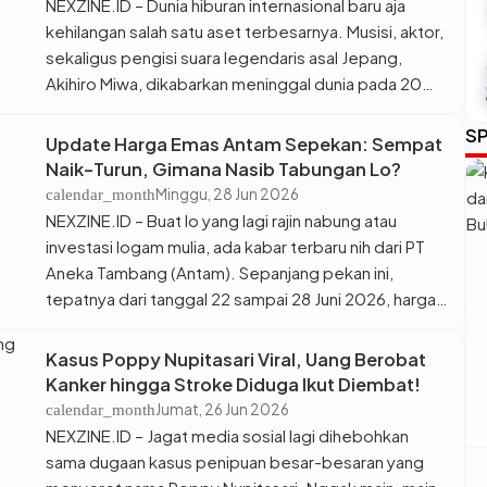
NEXZINE.ID – Dunia hiburan internasional baru aja
kehilangan salah satu aset terbesarnya. Musisi, aktor,
sekaligus pengisi suara legendaris asal Jepang,
Akihiro Miwa, dikabarkan meninggal dunia pada 20
Juni lalu di usia 91 tahun karena faktor usia (alami).
SP
Kabar duka ini baru aja dikonfirmasi secara resmi oleh
Update Harga Emas Antam Sepekan: Sempat
pihak agensinya pada hari Minggu. Miwa
Naik-Turun, Gimana Nasib Tabungan Lo?
mengembuskan napas terakhirnya […]
Minggu, 28 Jun 2026
calendar_month
NEXZINE.ID – Buat lo yang lagi rajin nabung atau
investasi logam mulia, ada kabar terbaru nih dari PT
Aneka Tambang (Antam). Sepanjang pekan ini,
tepatnya dari tanggal 22 sampai 28 Juni 2026, harga
emas Antam terpantau bergerak fluktuatif dan
ditutup mengalami penurunan. Berdasarkan data
Kasus Poppy Nupitasari Viral, Uang Berobat
resmi dari situs Logam Mulia, harga emas batangan 24
Kanker hingga Stroke Diduga Ikut Diembat!
karat milik […]
Jumat, 26 Jun 2026
calendar_month
NEXZINE.ID – Jagat media sosial lagi dihebohkan
sama dugaan kasus penipuan besar-besaran yang