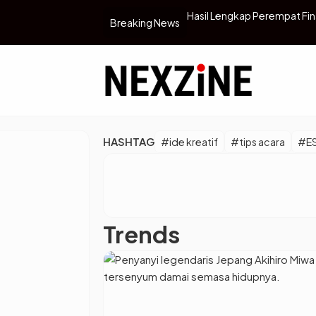
hir, Lengkap dengan Karakter Unik Lo!
Hasil Lengkap Perempat Fin
Breaking News
Semifinal
HASHTAG
#ide kreatif
#tips acara
#E
Trends