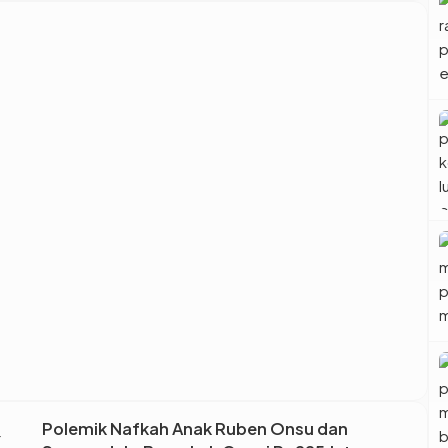
Entertainment atau industri hiburan bukan lagi
sekadar pelengkap aktivitas sehari-hari. Saat ini,
hiburan sudah menjadi bagian dari gaya hidup
masyarakat […]
Polemik Nafkah Anak Ruben Onsu dan