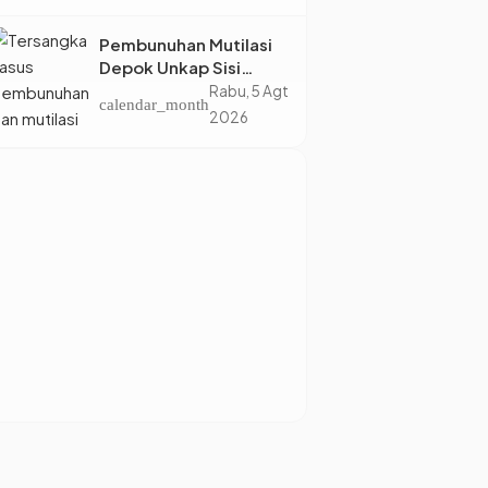
Eropa
Pembunuhan Mutilasi
Depok Unkap Sisi
Gelap Penjual Piscok
Rabu, 5 Agt
calendar_month
Berdarah Dingin
2026