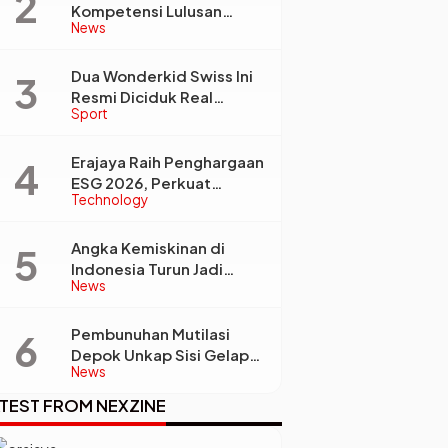
Kompetensi Lulusan
News
Perguruan Tinggi Jadi
Kunci Menjawab
Kebutuhan Dunia Kerja
Dua Wonderkid Swiss Ini
Resmi Diciduk Real
Sport
Madrid dan Juventus,
Siap Jadi Bintang Baru
Eropa
Erajaya Raih Penghargaan
ESG 2026, Perkuat
Technology
Circular Economy Lewat
Pengelolaan Limbah
Berkelanjutan
Angka Kemiskinan di
Indonesia Turun Jadi
News
22,93 Juta Orang, Tapi
Kenapa Ketimpangan
Desa dan Kota Malah
Pembunuhan Mutilasi
Makin Lebar?
Depok Unkap Sisi Gelap
News
Penjual Piscok Berdarah
Dingin
TEST FROM NEXZINE