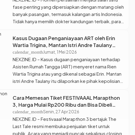
fase penting yang dipersiapkan dengan matang oleh
banyak pasangan, termasuk kalangan artis Indonesia.
Tidak hanya memilih dokter kandungan terbaik, para
selebriti juga dikenal selektif menentukan rumah
sakit bersalin demi kenyamanan ibu dan bayi selama
Kasus Dugaan Penganiayaan ART oleh Erin
proses melahirkan hingga pemulihan. Menariknya,
Wartia Trigina, Mantan Istri Andre Taulany
sejumlah rumah sakit yang menjadi langganan artis
Dilaporkan ke Polisi
Jumat, 1 Mei 2026
calendar_month
Tanah Air […]
NEXZINE.ID – Kasus dugaan penganiayaan terhadap
Asisten Rumah Tangga (ART) menyeret nama Rien
Wartia Trigina atau yang dikenal sebagai Erin. Mantan
istri Andre Taulany itu dilaporkan ke pihak kepolisian
oleh Nia Damanik. Laporan tersebut bermula dari
pengakuan ART bernama Hera yang menghubungi Nia
Cara Memesan Tiket FESTIVAAAL Marapthon
melalui telepon dalam kondisi panik. Dalam
3, Harga Mulai Rp200 Ribu dan Bisa Dibeli
percakapan itu, Hera mengaku mengalami kekerasan
Sekarang
Senin, 27 Apr 2026
calendar_month
[…]
NEXZINE.ID – Festivaaal Marapthon 3 bertajuk The
Last Tale resmi membuka penjualan tiket untuk
publik. Acara yang menjadi puncak sekaligus closing