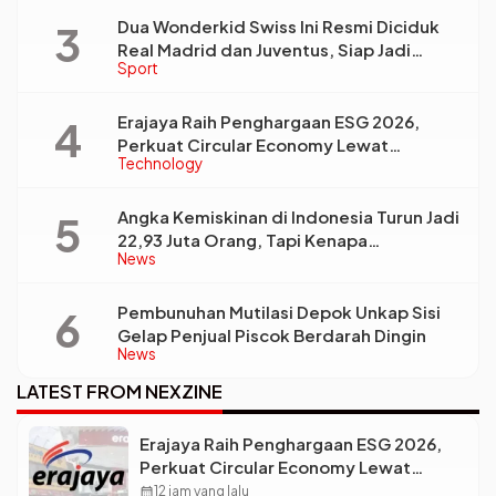
Dua Wonderkid Swiss Ini Resmi Diciduk
Real Madrid dan Juventus, Siap Jadi
Sport
Bintang Baru Eropa
Erajaya Raih Penghargaan ESG 2026,
Perkuat Circular Economy Lewat
Technology
Pengelolaan Limbah Berkelanjutan
Angka Kemiskinan di Indonesia Turun Jadi
22,93 Juta Orang, Tapi Kenapa
News
Ketimpangan Desa dan Kota Malah Makin
Lebar?
Pembunuhan Mutilasi Depok Unkap Sisi
Gelap Penjual Piscok Berdarah Dingin
News
LATEST FROM NEXZINE
Erajaya Raih Penghargaan ESG 2026,
Perkuat Circular Economy Lewat
Pengelolaan Limbah Berkelanjutan
calendar_month
12 jam yang lalu