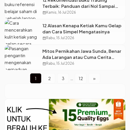
Terbaik: Panduan dari Nol Sampai
Cuan Maksimal
calendar_month
Kamis, 16 Jul 2026
12 Alasan Kenapa Ketiak Kamu Gelap
dan Cara Simpel Mengatasinya
calendar_month
Rabu, 15 Jul 2026
Mitos Pernikahan Jawa Sunda, Benar
Ada Larangan atau Cuma Cerita
Masa Lalu?
calendar_month
Rabu, 15 Jul 2026
1
2
3
…
12
»