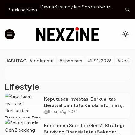
la Saat Main Basket
Davina Karamoy Jadi Sorotan Netizen
Jasa Bayar
search
Breaking News
ndarinya
Usai Dikaitkan dengan Rumor
Mastercar
Perceraian Dito Ariotedjo
Penyelam
menu
light_mode
HASHTAG
#ide kreatif
#tips acara
#ESG 2026
#Real M
Lifestyle
Keputusan Investasi Berkualitas
Berawal dari Tata Kelola Informasi,
Monica Triyadi: Bukan Sekadar
calendar_month
Rabu, 5 Agt 2026
Analisis
Fenomena Side Job Gen Z: Strategi
Surviving Finansial atau Sekadar