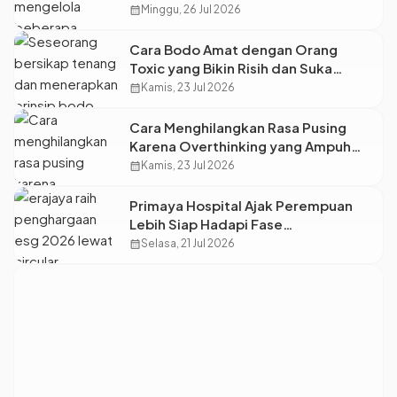
Gaya Hidup?
calendar_month
Minggu, 26 Jul 2026
Cara Bodo Amat dengan Orang
Toxic yang Bikin Risih dan Suka
Nyariin
calendar_month
Kamis, 23 Jul 2026
Cara Menghilangkan Rasa Pusing
Karena Overthinking yang Ampuh
dan Bikin Mindful
calendar_month
Kamis, 23 Jul 2026
Primaya Hospital Ajak Perempuan
Lebih Siap Hadapi Fase
Perimenopause
calendar_month
Selasa, 21 Jul 2026