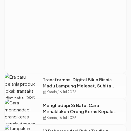
Transformasi Digital Bikin Bisnis
Madu Lampung Melesat, Suhita
Lebah Indonesia Andalkan QRIS dan
calendar_month
Kamis, 16 Jul 2026
Pembiayaan BRI
Menghadapi Si Batu: Cara
Menaklukan Orang Keras Kepala
Tanpa Perlu Adu Urat
calendar_month
Kamis, 16 Jul 2026
12 Rekomendasi Buku Trading