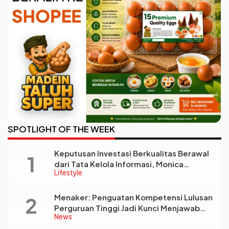
SPOTLIGHT OF THE WEEK
Keputusan Investasi Berkualitas Berawal
dari Tata Kelola Informasi, Monica
Lifestyle
Triyadi: Bukan Sekadar Analisis
Menaker: Penguatan Kompetensi Lulusan
Perguruan Tinggi Jadi Kunci Menjawab
News
Kebutuhan Dunia Kerja