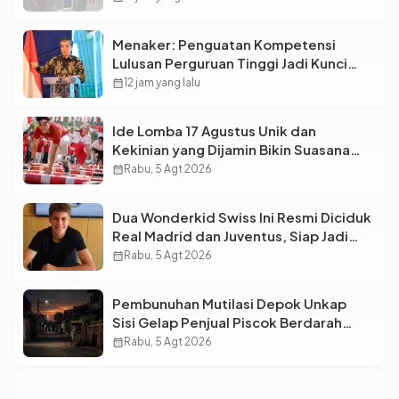
Menaker: Penguatan Kompetensi
Lulusan Perguruan Tinggi Jadi Kunci
Menjawab Kebutuhan Dunia Kerja
calendar_month
12 jam yang lalu
Ide Lomba 17 Agustus Unik dan
Kekinian yang Dijamin Bikin Suasana
Makin Pecah
calendar_month
Rabu, 5 Agt 2026
Dua Wonderkid Swiss Ini Resmi Diciduk
Real Madrid dan Juventus, Siap Jadi
Bintang Baru Eropa
calendar_month
Rabu, 5 Agt 2026
Pembunuhan Mutilasi Depok Unkap
Sisi Gelap Penjual Piscok Berdarah
Dingin
calendar_month
Rabu, 5 Agt 2026