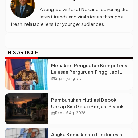
Akong is a writer at Nexzine, covering the
latest trends and viral stories through a
fresh, relatable lens for younger audiences.
THIS ARTICLE
Menaker: Penguatan Kompetensi
Lulusan Perguruan Tinggi Jadi
Kunci Menjawab Kebutuhan Dunia
calendar_month
21 jam yang lalu
Kerja
Pembunuhan Mutilasi Depok
Unkap Sisi Gelap Penjual Piscok
Berdarah Dingin
calendar_month
Rabu, 5 Agt 2026
Angka Kemiskinan di Indonesia