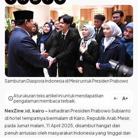
Sambutan Diaspora Indonesia di Mesir untuk Presiden Prabowo
Atur ukuran teks artikel ini untuk mendapatkan
text_increase
info
text_decrease
pengalaman membaca terbaik.
NexZine.id, kairo –
kehadiran Presiden Prabowo Subianto
di hotel tempatnya bermalam di Kairo, Republik Arab Mesir,
pada Jumat malam, 11 April 2025, disambut hangat dan
penuh antusias oleh masyarakat Indonesia yang tinggal dan