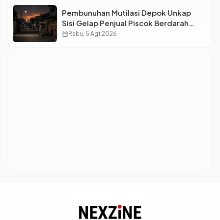
Pembunuhan Mutilasi Depok Unkap
Sisi Gelap Penjual Piscok Berdarah
Dingin
calendar_month
Rabu, 5 Agt 2026