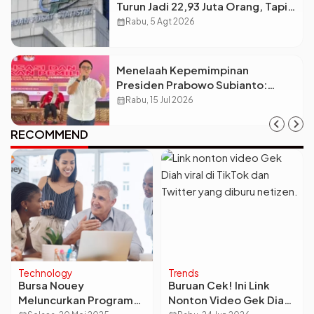
Turun Jadi 22,93 Juta Orang, Tapi
Kenapa Ketimpangan Desa dan
calendar_month
Rabu, 5 Agt 2026
Kota Malah Makin Lebar?
Menelaah Kepemimpinan
Presiden Prabowo Subianto:
Antara Visi Besar, Implementasi,
calendar_month
Rabu, 15 Jul 2026
dan Amanat Konstitusi
RECOMMEND
Technology
Trends
Bursa Nouey
Buruan Cek! Ini Link
Meluncurkan Program
Nonton Video Gek Diah