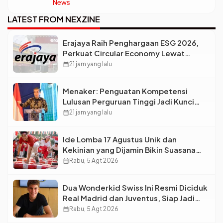
News
Ketimpangan Desa dan Kota Malah Makin
Lebar?
LATEST FROM NEXZINE
Erajaya Raih Penghargaan ESG 2026,
Perkuat Circular Economy Lewat
Pengelolaan Limbah Berkelanjutan
calendar_month
21 jam yang lalu
Menaker: Penguatan Kompetensi
Lulusan Perguruan Tinggi Jadi Kunci
Menjawab Kebutuhan Dunia Kerja
calendar_month
21 jam yang lalu
Ide Lomba 17 Agustus Unik dan
Kekinian yang Dijamin Bikin Suasana
Makin Pecah
calendar_month
Rabu, 5 Agt 2026
Dua Wonderkid Swiss Ini Resmi Diciduk
Real Madrid dan Juventus, Siap Jadi
Bintang Baru Eropa
calendar_month
Rabu, 5 Agt 2026