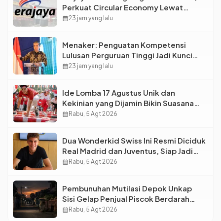
Perkuat Circular Economy Lewat
Pengelolaan Limbah Berkelanjutan
calendar_month
23 jam yang lalu
Menaker: Penguatan Kompetensi
Lulusan Perguruan Tinggi Jadi Kunci
Menjawab Kebutuhan Dunia Kerja
calendar_month
23 jam yang lalu
Ide Lomba 17 Agustus Unik dan
Kekinian yang Dijamin Bikin Suasana
Makin Pecah
calendar_month
Rabu, 5 Agt 2026
Dua Wonderkid Swiss Ini Resmi Diciduk
Real Madrid dan Juventus, Siap Jadi
Bintang Baru Eropa
calendar_month
Rabu, 5 Agt 2026
Pembunuhan Mutilasi Depok Unkap
Sisi Gelap Penjual Piscok Berdarah
Dingin
calendar_month
Rabu, 5 Agt 2026