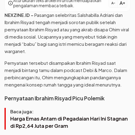
Atur ukuran teks artikel ini untuk mendapatkan
text_increase
info
text_decrease
pengalaman membaca terbaik.
NEXZINE.ID
–
Pasangan selebritas Salshabilla Adriani dan
Ibrahim Risyad tengah menjadi sorotan publik setelah
pernyataan Ibrahim Risyad atau yang akrab disapa Ohim viral
di media sosial. Ucapannya yang menyebut tidak ingin
menjadi “babu” bagi sang istri memicu beragam reaksi dari
warganet.
Pernyataan tersebut disampaikan Ibrahim Risyad saat
menjadi bintang tamu dalam podcast Debi & Marco. Dalam
perbincangan itu, Ohim mengungkapkan pandangannya
mengenai konsep rumah tangga yang ideal menurutnya.
Pernyataan Ibrahim Risyad Picu Polemik
Baca juga:
Harga Emas Antam di Pegadaian Hari Ini Stagnan
di Rp2,64 Juta per Gram