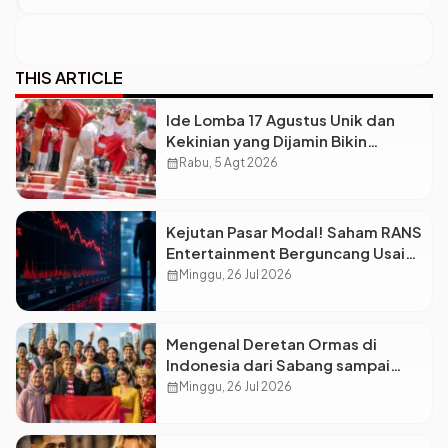
THIS ARTICLE
Ide Lomba 17 Agustus Unik dan
Kekinian yang Dijamin Bikin
Suasana Makin Pecah
calendar_month
Rabu, 5 Agt 2026
Kejutan Pasar Modal! Saham RANS
Entertainment Berguncang Usai
Petinggi Mengundurkan Diri
calendar_month
Minggu, 26 Jul 2026
Mengenal Deretan Ormas di
Indonesia dari Sabang sampai
Merauke
calendar_month
Minggu, 26 Jul 2026