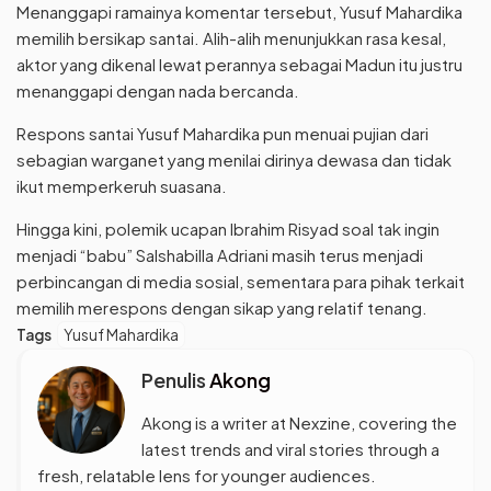
Menanggapi ramainya komentar tersebut, Yusuf Mahardika
memilih bersikap santai. Alih-alih menunjukkan rasa kesal,
aktor yang dikenal lewat perannya sebagai Madun itu justru
menanggapi dengan nada bercanda.
Respons santai Yusuf Mahardika pun menuai pujian dari
sebagian warganet yang menilai dirinya dewasa dan tidak
ikut memperkeruh suasana.
Hingga kini, polemik ucapan Ibrahim Risyad soal tak ingin
menjadi “babu” Salshabilla Adriani masih terus menjadi
perbincangan di media sosial, sementara para pihak terkait
memilih merespons dengan sikap yang relatif tenang.
Tags
Yusuf Mahardika
Penulis
Akong
Akong is a writer at Nexzine, covering the
latest trends and viral stories through a
fresh, relatable lens for younger audiences.