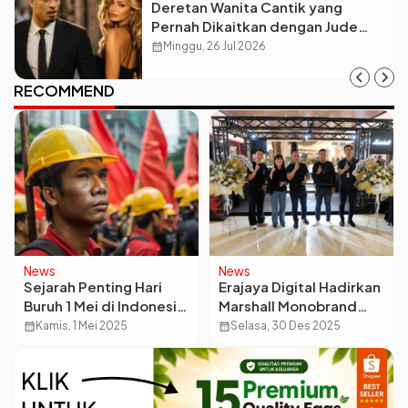
Deretan Wanita Cantik yang
Pernah Dikaitkan dengan Jude
Bellingham
calendar_month
Minggu, 26 Jul 2026
RECOMMEND
News
News
Sejarah Penting Hari
Erajaya Digital Hadirkan
Buruh 1 Mei di Indonesia
Marshall Monobrand
dan Dunia
Store Perdana di
calendar_month
Kamis, 1 Mei 2025
calendar_month
Selasa, 30 Des 2025
Indonesia