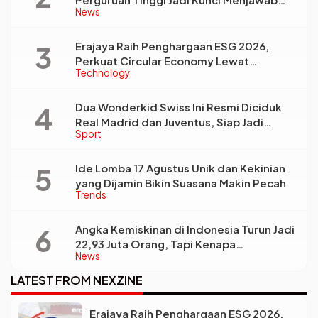
News
Kebutuhan Dunia Kerja
Erajaya Raih Penghargaan ESG 2026,
Perkuat Circular Economy Lewat
Technology
Pengelolaan Limbah Berkelanjutan
Dua Wonderkid Swiss Ini Resmi Diciduk
Real Madrid dan Juventus, Siap Jadi
Sport
Bintang Baru Eropa
Ide Lomba 17 Agustus Unik dan Kekinian
yang Dijamin Bikin Suasana Makin Pecah
Trends
Angka Kemiskinan di Indonesia Turun Jadi
22,93 Juta Orang, Tapi Kenapa
News
Ketimpangan Desa dan Kota Malah Makin
Lebar?
LATEST FROM NEXZINE
Erajaya Raih Penghargaan ESG 2026,