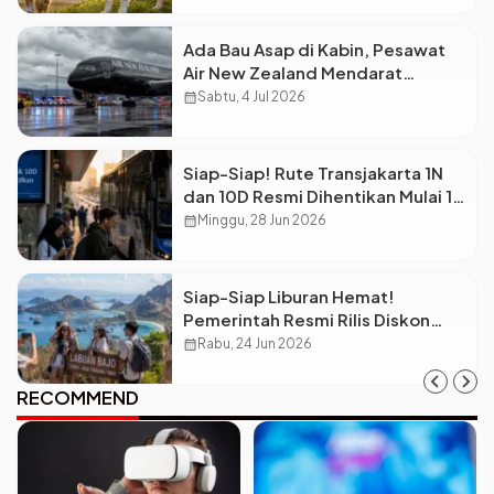
Ada Bau Asap di Kabin, Pesawat
Air New Zealand Mendarat
Darurat!
calendar_month
Sabtu, 4 Jul 2026
Siap-Siap! Rute Transjakarta 1N
dan 10D Resmi Dihentikan Mulai 1
Juli
calendar_month
Minggu, 28 Jun 2026
Siap-Siap Liburan Hemat!
Pemerintah Resmi Rilis Diskon
Tarif Transportasi 2026
calendar_month
Rabu, 24 Jun 2026
RECOMMEND