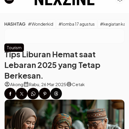
HASHTAG
#Wonderkid
#lomba 17 agustus
#kegiatan kara
Tourism
Tips Liburan Hemat saat
Lebaran 2025 yang Tetap
Berkesan.
account_circle
calendar_month
print
Akong
Rabu, 26 Mar 2025
Cetak