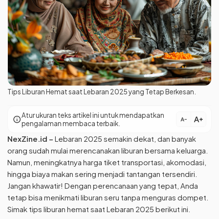
Tips Liburan Hemat saat Lebaran 2025 yang Tetap Berkesan.
Atur ukuran teks artikel ini untuk mendapatkan
text_increase
info
text_decrease
pengalaman membaca terbaik.
NexZine.id –
Lebaran 2025 semakin dekat, dan banyak
orang sudah mulai merencanakan liburan bersama keluarga.
Namun, meningkatnya harga tiket transportasi, akomodasi,
hingga biaya makan sering menjadi tantangan tersendiri.
Jangan khawatir! Dengan perencanaan yang tepat, Anda
tetap bisa menikmati liburan seru tanpa menguras dompet.
Simak tips liburan hemat saat Lebaran 2025 berikut ini.