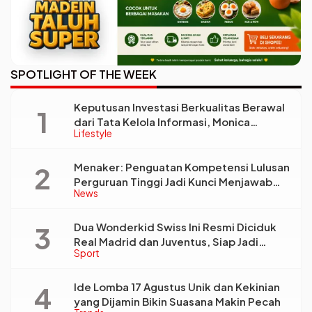
SPOTLIGHT OF THE WEEK
Keputusan Investasi Berkualitas Berawal
dari Tata Kelola Informasi, Monica
Lifestyle
Triyadi: Bukan Sekadar Analisis
Menaker: Penguatan Kompetensi Lulusan
Perguruan Tinggi Jadi Kunci Menjawab
News
Kebutuhan Dunia Kerja
Dua Wonderkid Swiss Ini Resmi Diciduk
Real Madrid dan Juventus, Siap Jadi
Sport
Bintang Baru Eropa
Ide Lomba 17 Agustus Unik dan Kekinian
yang Dijamin Bikin Suasana Makin Pecah