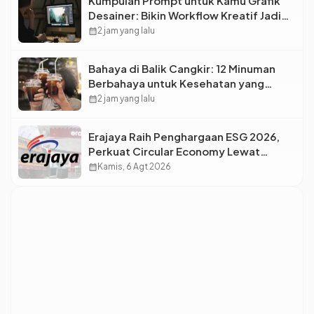
Kumpulan Prompt untuk Kamu Grafik
Desainer: Bikin Workflow Kreatif Jadi
Super Cepat!
calendar_month
2 jam yang lalu
Bahaya di Balik Cangkir: 12 Minuman
Berbahaya untuk Kesehatan yang
Wajib Dihindari Saat Nongkrong
calendar_month
2 jam yang lalu
Erajaya Raih Penghargaan ESG 2026,
Perkuat Circular Economy Lewat
Pengelolaan Limbah Berkelanjutan
calendar_month
Kamis, 6 Agt 2026