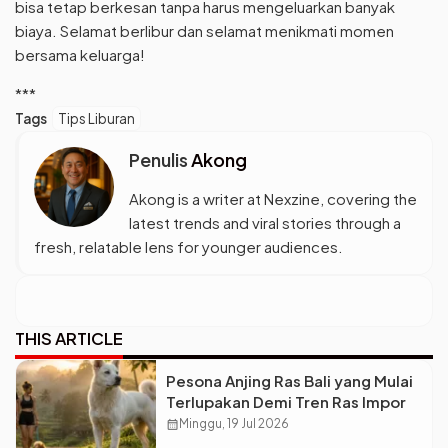
bisa tetap berkesan tanpa harus mengeluarkan banyak
biaya. Selamat berlibur dan selamat menikmati momen
bersama keluarga!
***
Tags
Tips Liburan
Penulis
Akong
Akong is a writer at Nexzine, covering the
latest trends and viral stories through a
fresh, relatable lens for younger audiences.
THIS ARTICLE
Pesona Anjing Ras Bali yang Mulai
Terlupakan Demi Tren Ras Impor
calendar_month
Minggu, 19 Jul 2026