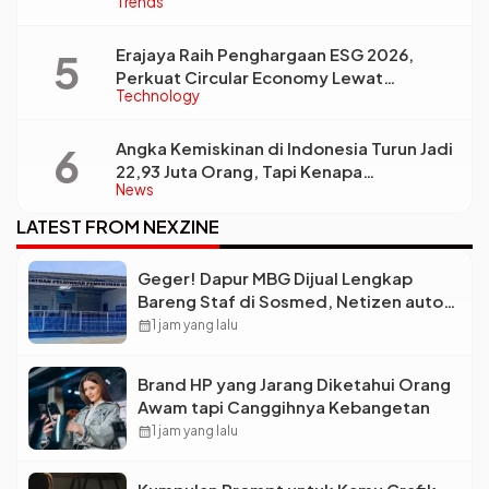
Trends
Erajaya Raih Penghargaan ESG 2026,
Perkuat Circular Economy Lewat
Technology
Pengelolaan Limbah Berkelanjutan
Angka Kemiskinan di Indonesia Turun Jadi
22,93 Juta Orang, Tapi Kenapa
News
Ketimpangan Desa dan Kota Malah Makin
Lebar?
LATEST FROM NEXZINE
Geger! Dapur MBG Dijual Lengkap
Bareng Staf di Sosmed, Netizen auto
Syok
calendar_month
1 jam yang lalu
Brand HP yang Jarang Diketahui Orang
Awam tapi Canggihnya Kebangetan
calendar_month
1 jam yang lalu