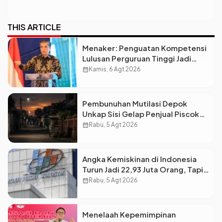
THIS ARTICLE
Menaker: Penguatan Kompetensi
Lulusan Perguruan Tinggi Jadi
Kunci Menjawab Kebutuhan Dunia
calendar_month
Kamis, 6 Agt 2026
Kerja
Pembunuhan Mutilasi Depok
Unkap Sisi Gelap Penjual Piscok
Berdarah Dingin
calendar_month
Rabu, 5 Agt 2026
Angka Kemiskinan di Indonesia
Turun Jadi 22,93 Juta Orang, Tapi
Kenapa Ketimpangan Desa dan
calendar_month
Rabu, 5 Agt 2026
Kota Malah Makin Lebar?
Menelaah Kepemimpinan