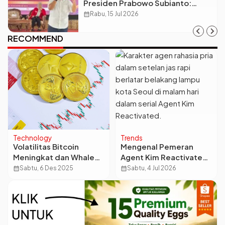
Presiden Prabowo Subianto:
Antara Visi Besar, Implementasi,
calendar_month
Rabu, 15 Jul 2026
dan Amanat Konstitusi
RECOMMEND
Technology
Trends
Volatilitas Bitcoin
Mengenal Pemeran
Meningkat dan Whale
Agent Kim Reactivated,
Melepas Aset Sehingga
Serial Spionase yang
calendar_month
Sabtu, 6 Des 2025
calendar_month
Sabtu, 4 Jul 2026
BTC Berpotensi Jatuh
Bertabur Bintang Top!
ke US$85.000