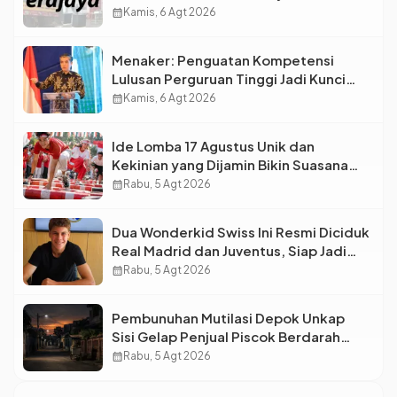
Pengelolaan Limbah Berkelanjutan
calendar_month
Kamis, 6 Agt 2026
Menaker: Penguatan Kompetensi
Lulusan Perguruan Tinggi Jadi Kunci
Menjawab Kebutuhan Dunia Kerja
calendar_month
Kamis, 6 Agt 2026
Ide Lomba 17 Agustus Unik dan
Kekinian yang Dijamin Bikin Suasana
Makin Pecah
calendar_month
Rabu, 5 Agt 2026
Dua Wonderkid Swiss Ini Resmi Diciduk
Real Madrid dan Juventus, Siap Jadi
Bintang Baru Eropa
calendar_month
Rabu, 5 Agt 2026
Pembunuhan Mutilasi Depok Unkap
Sisi Gelap Penjual Piscok Berdarah
Dingin
calendar_month
Rabu, 5 Agt 2026