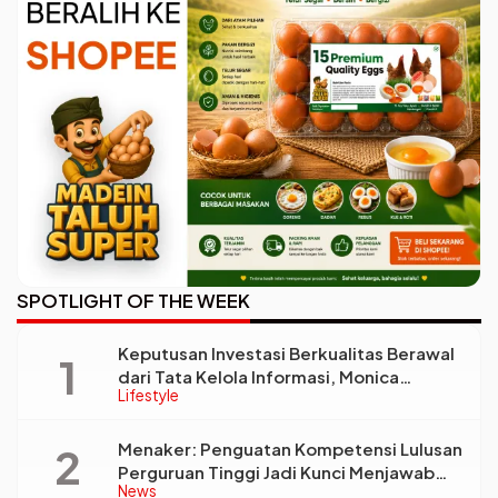
SPOTLIGHT OF THE WEEK
Keputusan Investasi Berkualitas Berawal
dari Tata Kelola Informasi, Monica
Lifestyle
Triyadi: Bukan Sekadar Analisis
Menaker: Penguatan Kompetensi Lulusan
Perguruan Tinggi Jadi Kunci Menjawab
News
Kebutuhan Dunia Kerja