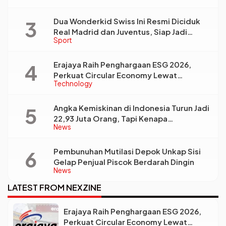
Dua Wonderkid Swiss Ini Resmi Diciduk
Real Madrid dan Juventus, Siap Jadi
Sport
Bintang Baru Eropa
Erajaya Raih Penghargaan ESG 2026,
Perkuat Circular Economy Lewat
Technology
Pengelolaan Limbah Berkelanjutan
Angka Kemiskinan di Indonesia Turun Jadi
22,93 Juta Orang, Tapi Kenapa
News
Ketimpangan Desa dan Kota Malah Makin
Lebar?
Pembunuhan Mutilasi Depok Unkap Sisi
Gelap Penjual Piscok Berdarah Dingin
News
LATEST FROM NEXZINE
Erajaya Raih Penghargaan ESG 2026,
Perkuat Circular Economy Lewat