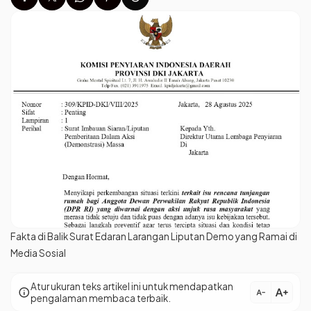
Fakta di Balik Surat Edaran Larangan Liputan Demo yang Ramai di
Media Sosial
Atur ukuran teks artikel ini untuk mendapatkan
text_increase
info
text_decrease
pengalaman membaca terbaik.