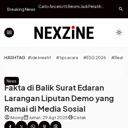
onesia Jadi Anggota
Carlo Ancelotti Resmi Jadi Pelatih
Askrindo 
search
Breaking News
bowo: Terima Kasih
Timnas Brasil
untuk Du
Digital Na
menu
light_mode
HASHTAG
#ide kreatif
#tips acara
#ESG 2026
#Real M
News
Fakta di Balik Surat Edaran
Larangan Liputan Demo yang
Ramai di Media Sosial
account_circle
calendar_month
print
Akong
Jumat, 29 Agt 2025
Cetak