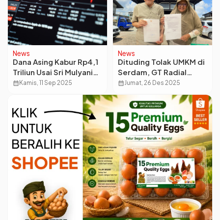
News
News
Dana Asing Kabur Rp4,1
Dituding Tolak UMKM di
Triliun Usai Sri Mulyani
Serdam, GT Radial
Lengser, Pasar Modal
Angkat Bicara dan
calendar_month
Kamis, 11 Sep 2025
calendar_month
Jumat, 26 Des 2025
Berguncang
Ungkap Kronologi