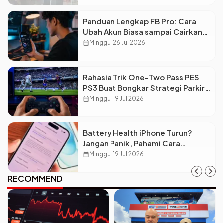
Panduan Lengkap FB Pro: Cara
Ubah Akun Biasa sampai Cairkan
Dolar ke Rekening
calendar_month
Minggu, 26 Jul 2026
Rahasia Trik One-Two Pass PES
PS3 Buat Bongkar Strategi Parkir
Bus Lawan
calendar_month
Minggu, 19 Jul 2026
Battery Health iPhone Turun?
Jangan Panik, Pahami Cara
Merawatnya Biar Awet!
calendar_month
Minggu, 19 Jul 2026
RECOMMEND