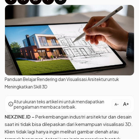
Panduan Belajar Rendering dan Visualisasi Arsitektur untuk
Meningkatkan Skill 3D
Atur ukuran teks artikel ini untuk mendapatkan
text_increase
info
text_decrease
pengalaman membaca terbaik.
NEXZINE.ID
–
Perkembangan industri arsitektur dan desain
saat ini tidak bisa dilepaskan dari kemampuan visualisasi 3D.
Klien tidak lagi hanya ingin melihat gambar denah atau
tampak bangunan, tetapi juga ingin merasakan bentuk,