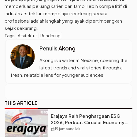
memperluas peluang karier, dan tampil lebih kompetitif di
industri arsitektur, mempelajari rendering secara
profesional adalah langkah yang layak dipertimbangkan
sejak sekarang.
Tags
Arsitektur
Rendering
Penulis
Akong
Akong is a writer at Nexzine, covering the
latest trends and viral stories through a
fresh, relatable lens for younger audiences.
THIS ARTICLE
Erajaya Raih Penghargaan ESG
2026, Perkuat Circular Economy
Lewat Pengelolaan Limbah
calendar_month
19 jam yang lalu
Berkelanjutan