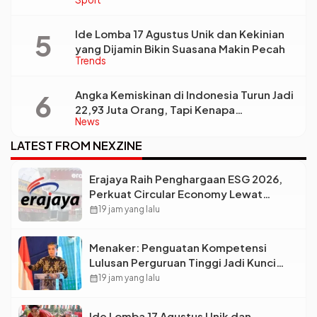
Bintang Baru Eropa
Ide Lomba 17 Agustus Unik dan Kekinian
yang Dijamin Bikin Suasana Makin Pecah
Trends
Angka Kemiskinan di Indonesia Turun Jadi
22,93 Juta Orang, Tapi Kenapa
News
Ketimpangan Desa dan Kota Malah Makin
Lebar?
LATEST FROM NEXZINE
Erajaya Raih Penghargaan ESG 2026,
Perkuat Circular Economy Lewat
Pengelolaan Limbah Berkelanjutan
calendar_month
19 jam yang lalu
Menaker: Penguatan Kompetensi
Lulusan Perguruan Tinggi Jadi Kunci
Menjawab Kebutuhan Dunia Kerja
calendar_month
19 jam yang lalu
Ide Lomba 17 Agustus Unik dan