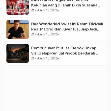
Kekinian yang Dijamin Bikin Suasana
Makin Pecah
calendar_month
Rabu, 5 Agt 2026
Dua Wonderkid Swiss Ini Resmi Diciduk
Real Madrid dan Juventus, Siap Jadi
Bintang Baru Eropa
calendar_month
Rabu, 5 Agt 2026
Pembunuhan Mutilasi Depok Unkap
Sisi Gelap Penjual Piscok Berdarah
Dingin
calendar_month
Rabu, 5 Agt 2026