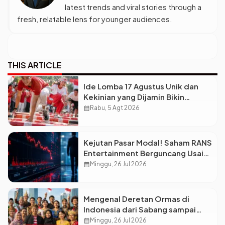
latest trends and viral stories through a
fresh, relatable lens for younger audiences.
THIS ARTICLE
Ide Lomba 17 Agustus Unik dan
Kekinian yang Dijamin Bikin
Suasana Makin Pecah
calendar_month
Rabu, 5 Agt 2026
Kejutan Pasar Modal! Saham RANS
Entertainment Berguncang Usai
Petinggi Mengundurkan Diri
calendar_month
Minggu, 26 Jul 2026
Mengenal Deretan Ormas di
Indonesia dari Sabang sampai
Merauke
calendar_month
Minggu, 26 Jul 2026