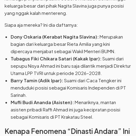
keluarga besar dari pihak Nagita Slavina juga punya posisi
yang nggak kalah mentereng.
Siapa aja mereka? Ini dia daftarnya:
Dony Oskaria (Kerabat Nagita Slavina):
Merupakan
bagian dari keluarga besar Rieta Amilia yang kini
dipercaya menjabat sebagai Wakil Menteri BUMN.
Tubagus Fiki Chikara Satari (Kakak Ipar):
Suami dari
sepupu Nisya Ahmad ini baru saja dilantik menjadi Direktur
Utama LPP TVRI untuk periode 2026–2028.
Barry Tamin (Adik Ipar):
Suami dari Caca Tengker ini
menduduki posisi sebagai Komisaris Independen di PT
Sarinah.
Mufli Budi Ananda (Asisten):
Menariknya, mantan
asisten pribadi Raffi Ahmad ini juga kecipratan posisi
sebagai Komisaris di PT Krakatau Steel.
Kenapa Fenomena “Dinasti Andara” Ini