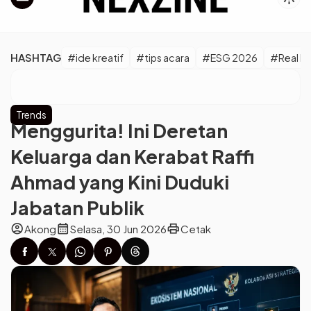
HASHTAG
#ide kreatif
#tips acara
#ESG 2026
#Real M
Trends
Menggurita! Ini Deretan
Keluarga dan Kerabat Raffi
Ahmad yang Kini Duduki
Jabatan Publik
account_circle
calendar_month
print
Akong
Selasa, 30 Jun 2026
Cetak