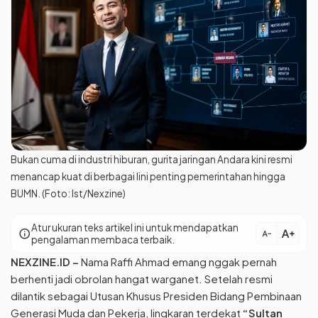
Bukan cuma di industri hiburan, gurita jaringan Andara kini resmi
menancap kuat di berbagai lini penting pemerintahan hingga
BUMN. (Foto: Ist/Nexzine)
Atur ukuran teks artikel ini untuk mendapatkan
text_increase
info
text_decrease
pengalaman membaca terbaik.
NEXZINE.ID
–
Nama Raffi Ahmad emang nggak pernah
berhenti jadi obrolan hangat warganet. Setelah resmi
dilantik sebagai Utusan Khusus Presiden Bidang Pembinaan
Generasi Muda dan Pekerja, lingkaran terdekat
“Sultan