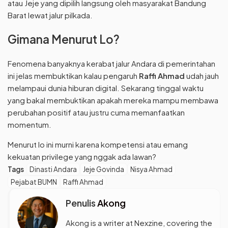
atau Jeje yang dipilih langsung oleh masyarakat Bandung
Barat lewat jalur pilkada.
Gimana Menurut Lo?
Fenomena banyaknya kerabat jalur Andara di pemerintahan
ini jelas membuktikan kalau pengaruh
Raffi Ahmad
udah jauh
melampaui dunia hiburan digital. Sekarang tinggal waktu
yang bakal membuktikan apakah mereka mampu membawa
perubahan positif atau justru cuma memanfaatkan
momentum.
Menurut lo ini murni karena kompetensi atau emang
kekuatan privilege yang nggak ada lawan?
Tags
Dinasti Andara
Jeje Govinda
Nisya Ahmad
Pejabat BUMN
Raffi Ahmad
Penulis
Akong
Akong is a writer at Nexzine, covering the