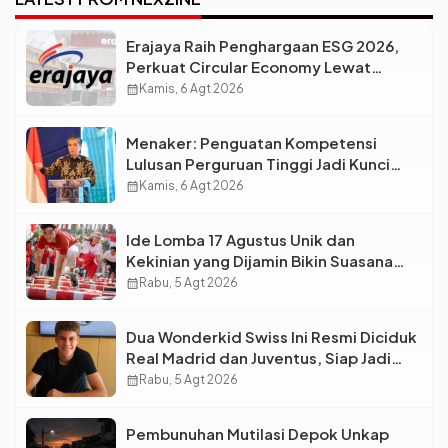
Erajaya Raih Penghargaan ESG 2026,
Perkuat Circular Economy Lewat
Pengelolaan Limbah Berkelanjutan
calendar_month
Kamis, 6 Agt 2026
Menaker: Penguatan Kompetensi
Lulusan Perguruan Tinggi Jadi Kunci
Menjawab Kebutuhan Dunia Kerja
calendar_month
Kamis, 6 Agt 2026
Ide Lomba 17 Agustus Unik dan
Kekinian yang Dijamin Bikin Suasana
Makin Pecah
calendar_month
Rabu, 5 Agt 2026
Dua Wonderkid Swiss Ini Resmi Diciduk
Real Madrid dan Juventus, Siap Jadi
Bintang Baru Eropa
calendar_month
Rabu, 5 Agt 2026
Pembunuhan Mutilasi Depok Unkap