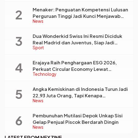
Menaker: Penguatan Kompetensi Lulusan
Perguruan Tinggi Jadi Kunci Menjawab
News
Kebutuhan Dunia Kerja
Dua Wonderkid Swiss Ini Resmi Diciduk
Real Madrid dan Juventus, Siap Jadi
Sport
Bintang Baru Eropa
Erajaya Raih Penghargaan ESG 2026,
Perkuat Circular Economy Lewat
Technology
Pengelolaan Limbah Berkelanjutan
Angka Kemiskinan di Indonesia Turun Jadi
22,93 Juta Orang, Tapi Kenapa
News
Ketimpangan Desa dan Kota Malah Makin
Lebar?
Pembunuhan Mutilasi Depok Unkap Sisi
Gelap Penjual Piscok Berdarah Dingin
News
LATEST FROM NEXZINE