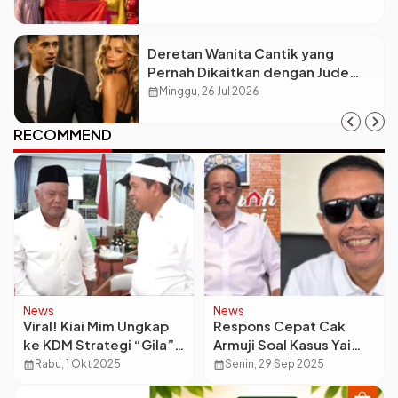
Deretan Wanita Cantik yang
Pernah Dikaitkan dengan Jude
Bellingham
calendar_month
Minggu, 26 Jul 2026
RECOMMEND
News
News
Viral! Kiai Mim Ungkap
Respons Cepat Cak
ke KDM Strategi “Gila”
Armuji Soal Kasus Yai
Hadapi Tetangga soal
Mim Tuai Pujian, Warga
calendar_month
Rabu, 1 Okt 2025
calendar_month
Senin, 29 Sep 2025
Parkir
Malang Sindir Wali