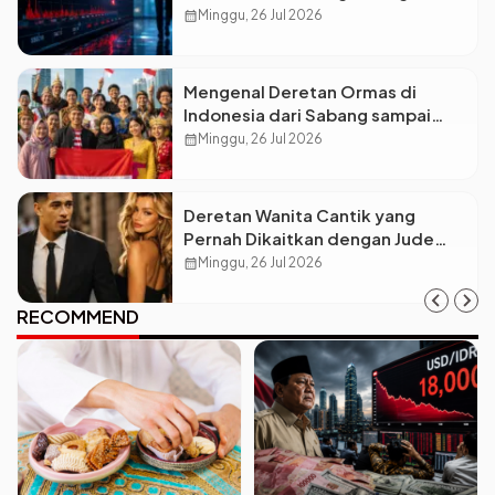
Petinggi Mengundurkan Diri
calendar_month
Minggu, 26 Jul 2026
Mengenal Deretan Ormas di
Indonesia dari Sabang sampai
Merauke
calendar_month
Minggu, 26 Jul 2026
Deretan Wanita Cantik yang
Pernah Dikaitkan dengan Jude
Bellingham
calendar_month
Minggu, 26 Jul 2026
RECOMMEND