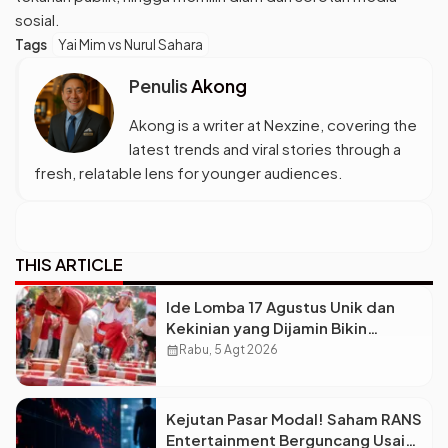
sosial.
Tags
Yai Mim vs Nurul Sahara
Penulis
Akong
Akong is a writer at Nexzine, covering the
latest trends and viral stories through a
fresh, relatable lens for younger audiences.
THIS ARTICLE
Ide Lomba 17 Agustus Unik dan
Kekinian yang Dijamin Bikin
Suasana Makin Pecah
calendar_month
Rabu, 5 Agt 2026
Kejutan Pasar Modal! Saham RANS
Entertainment Berguncang Usai