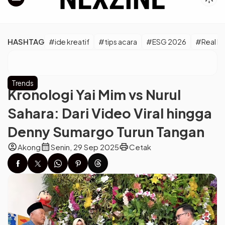
HASHTAG
#ide kreatif
#tips acara
#ESG 2026
#Real M
Trends
Kronologi Yai Mim vs Nurul
Sahara: Dari Video Viral hingga
Denny Sumargo Turun Tangan
account_circle
calendar_month
print
Akong
Senin, 29 Sep 2025
Cetak