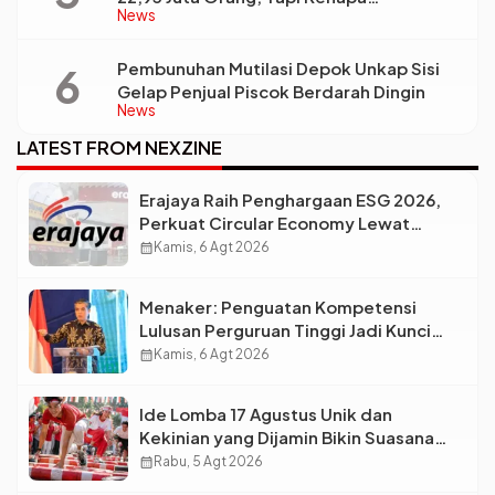
News
Ketimpangan Desa dan Kota Malah Makin
Lebar?
Pembunuhan Mutilasi Depok Unkap Sisi
Gelap Penjual Piscok Berdarah Dingin
News
LATEST FROM NEXZINE
Erajaya Raih Penghargaan ESG 2026,
Perkuat Circular Economy Lewat
Pengelolaan Limbah Berkelanjutan
calendar_month
Kamis, 6 Agt 2026
Menaker: Penguatan Kompetensi
Lulusan Perguruan Tinggi Jadi Kunci
Menjawab Kebutuhan Dunia Kerja
calendar_month
Kamis, 6 Agt 2026
Ide Lomba 17 Agustus Unik dan
Kekinian yang Dijamin Bikin Suasana
Makin Pecah
calendar_month
Rabu, 5 Agt 2026