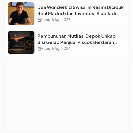
Dua Wonderkid Swiss Ini Resmi Diciduk
Real Madrid dan Juventus, Siap Jadi
Bintang Baru Eropa
calendar_month
Rabu, 5 Agt 2026
Pembunuhan Mutilasi Depok Unkap
Sisi Gelap Penjual Piscok Berdarah
Dingin
calendar_month
Rabu, 5 Agt 2026