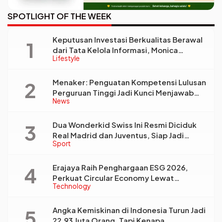
SPOTLIGHT OF THE WEEK
Keputusan Investasi Berkualitas Berawal
dari Tata Kelola Informasi, Monica
Lifestyle
Triyadi: Bukan Sekadar Analisis
Menaker: Penguatan Kompetensi Lulusan
Perguruan Tinggi Jadi Kunci Menjawab
News
Kebutuhan Dunia Kerja
Dua Wonderkid Swiss Ini Resmi Diciduk
Real Madrid dan Juventus, Siap Jadi
Sport
Bintang Baru Eropa
Erajaya Raih Penghargaan ESG 2026,
Perkuat Circular Economy Lewat
Technology
Pengelolaan Limbah Berkelanjutan
Angka Kemiskinan di Indonesia Turun Jadi
22,93 Juta Orang, Tapi Kenapa