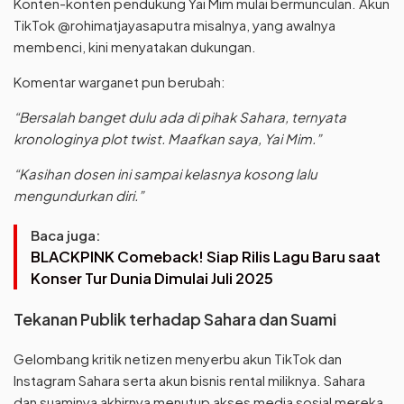
Konten-konten pendukung Yai Mim mulai bermunculan. Akun
TikTok @rohimatjayasaputra misalnya, yang awalnya
membenci, kini menyatakan dukungan.
Komentar warganet pun berubah:
“Bersalah banget dulu ada di pihak Sahara, ternyata
kronologinya plot twist. Maafkan saya, Yai Mim.”
“Kasihan dosen ini sampai kelasnya kosong lalu
mengundurkan diri.”
Baca juga:
BLACKPINK Comeback! Siap Rilis Lagu Baru saat
Konser Tur Dunia Dimulai Juli 2025
Tekanan Publik terhadap Sahara dan Suami
Gelombang kritik netizen menyerbu akun TikTok dan
Instagram Sahara serta akun bisnis rental miliknya. Sahara
dan suaminya akhirnya menutup akses media sosial mereka