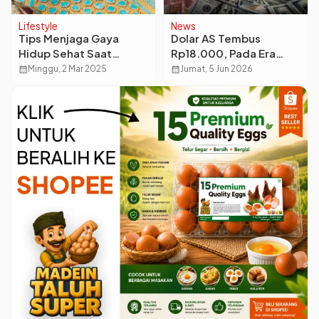
Lifestyle
News
Tips Menjaga Gaya
Dolar AS Tembus
Hidup Sehat Saat
Rp18.000, Pada Era
Berpuasa agar Tetap
Presiden Siapa Rupiah
calendar_month
Minggu, 2 Mar 2025
calendar_month
Jumat, 5 Jun 2026
Bugar dan Produktif
Pernah Paling Kuat?