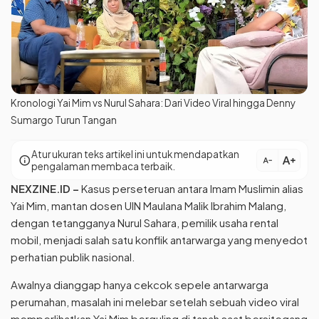
Kronologi Yai Mim vs Nurul Sahara: Dari Video Viral hingga Denny
Sumargo Turun Tangan
Atur ukuran teks artikel ini untuk mendapatkan
text_increase
info
text_decrease
pengalaman membaca terbaik.
NEXZINE.ID –
Kasus perseteruan antara Imam Muslimin alias
Yai Mim, mantan dosen UIN Maulana Malik Ibrahim Malang,
dengan tetangganya Nurul Sahara, pemilik usaha rental
mobil, menjadi salah satu konflik antarwarga yang menyedot
perhatian publik nasional.
Awalnya dianggap hanya cekcok sepele antarwarga
perumahan, masalah ini melebar setelah sebuah video viral
memperlihatkan Yai Mim berguling di tanah saat bersitegang