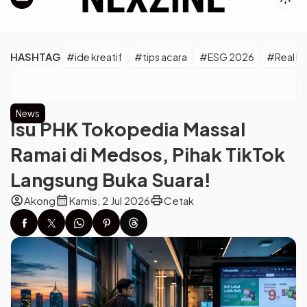
HASHTAG
#ide kreatif
#tips acara
#ESG 2026
#Real M
News
Isu PHK Tokopedia Massal
Ramai di Medsos, Pihak TikTok
Langsung Buka Suara!
account_circle
calendar_month
print
Akong
Kamis, 2 Jul 2026
Cetak