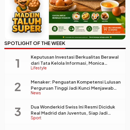
SPOTLIGHT OF THE WEEK
Keputusan Investasi Berkualitas Berawal
dari Tata Kelola Informasi, Monica
Lifestyle
Triyadi: Bukan Sekadar Analisis
Menaker: Penguatan Kompetensi Lulusan
Perguruan Tinggi Jadi Kunci Menjawab
News
Kebutuhan Dunia Kerja
Dua Wonderkid Swiss Ini Resmi Diciduk
Real Madrid dan Juventus, Siap Jadi
Sport
Bintang Baru Eropa