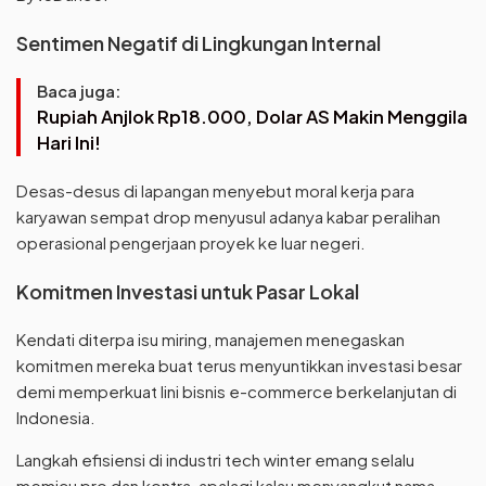
Sentimen Negatif di Lingkungan Internal
Baca juga:
Rupiah Anjlok Rp18.000, Dolar AS Makin Menggila
Hari Ini!
Desas-desus di lapangan menyebut moral kerja para
karyawan sempat drop menyusul adanya kabar peralihan
operasional pengerjaan proyek ke luar negeri.
Komitmen Investasi untuk Pasar Lokal
Kendati diterpa isu miring, manajemen menegaskan
komitmen mereka buat terus menyuntikkan investasi besar
demi memperkuat lini bisnis e-commerce berkelanjutan di
Indonesia.
Langkah efisiensi di industri tech winter emang selalu
memicu pro dan kontra, apalagi kalau menyangkut nama