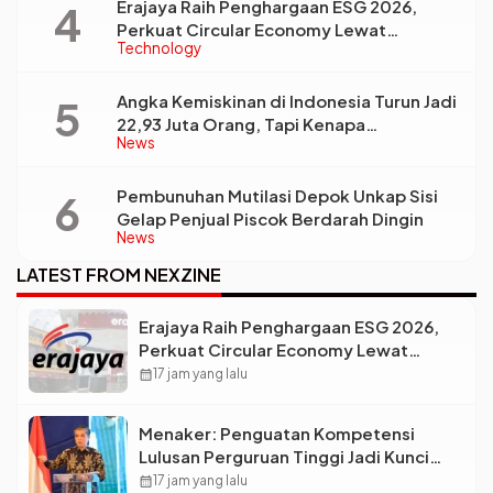
Erajaya Raih Penghargaan ESG 2026,
Perkuat Circular Economy Lewat
Technology
Pengelolaan Limbah Berkelanjutan
Angka Kemiskinan di Indonesia Turun Jadi
22,93 Juta Orang, Tapi Kenapa
News
Ketimpangan Desa dan Kota Malah Makin
Lebar?
Pembunuhan Mutilasi Depok Unkap Sisi
Gelap Penjual Piscok Berdarah Dingin
News
LATEST FROM NEXZINE
Erajaya Raih Penghargaan ESG 2026,
Perkuat Circular Economy Lewat
Pengelolaan Limbah Berkelanjutan
calendar_month
17 jam yang lalu
Menaker: Penguatan Kompetensi
Lulusan Perguruan Tinggi Jadi Kunci
Menjawab Kebutuhan Dunia Kerja
calendar_month
17 jam yang lalu