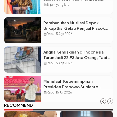
Kunci Menjawab Kebutuhan Dunia
calendar_month
17 jam yang lalu
Kerja
Pembunuhan Mutilasi Depok
Unkap Sisi Gelap Penjual Piscok
Berdarah Dingin
calendar_month
Rabu, 5 Agt 2026
Angka Kemiskinan di Indonesia
Turun Jadi 22,93 Juta Orang, Tapi
Kenapa Ketimpangan Desa dan
calendar_month
Rabu, 5 Agt 2026
Kota Malah Makin Lebar?
Menelaah Kepemimpinan
Presiden Prabowo Subianto:
Antara Visi Besar, Implementasi,
calendar_month
Rabu, 15 Jul 2026
dan Amanat Konstitusi
RECOMMEND