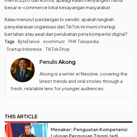
besar e-commerce lokal kesayangan masyarakat.
Kalau menurut pandangan lo sendiri, apakah langkah
penyelarasan organisasi dari TikTok ini murni strategi
bertahan atau awal dari perubahan peta kompetisi digital?
Tags
ByteDance
ecommurz
PHK Tokopedia
Startup Indonesia
TikTok Shop
Penulis
Akong
Akong is a writer at Nexzine, covering the
latest trends and viral stories through a
fresh, relatable lens for younger audiences.
THIS ARTICLE
Menaker: Penguatan Kompetensi
Lulusan Perguruan Tinggi Jadi