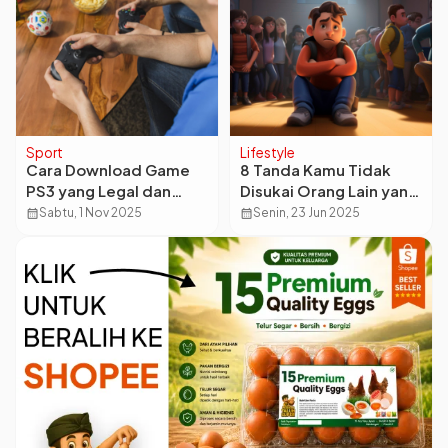
Sport
Lifestyle
Cara Download Game
8 Tanda Kamu Tidak
PS3 yang Legal dan
Disukai Orang Lain yang
Aman untuk Pemula
Perlu Kamu Sadari
calendar_month
Sabtu, 1 Nov 2025
calendar_month
Senin, 23 Jun 2025