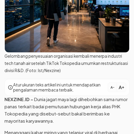
Gelombang penyesuaian organisasi kembali menerpa industri
tech tanah air setelah TikTok Tokopedia umumkan restrukturisasi
divisi R&D. (Foto: Ist/Nexzine)
Atur ukuran teks artikel ini untuk mendapatkan
text_increase
info
text_decrease
pengalaman membaca terbaik.
NEXZINE.ID
–
Dunia jagat maya lagi dihebohkan sama rumor
panas terkait badai pemutusan hubungan kerja alias PHK
Tokopedia yang disebut-sebut bakal berimbas ke
mayoritas karyawannya.
Menanggapi kabar miring yang telanjur viral di berbagai