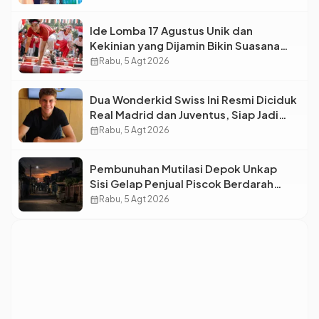
Ide Lomba 17 Agustus Unik dan
Kekinian yang Dijamin Bikin Suasana
Makin Pecah
calendar_month
Rabu, 5 Agt 2026
Dua Wonderkid Swiss Ini Resmi Diciduk
Real Madrid dan Juventus, Siap Jadi
Bintang Baru Eropa
calendar_month
Rabu, 5 Agt 2026
Pembunuhan Mutilasi Depok Unkap
Sisi Gelap Penjual Piscok Berdarah
Dingin
calendar_month
Rabu, 5 Agt 2026