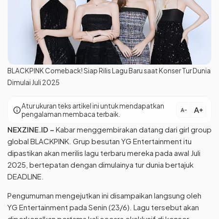
BLACKPINK Comeback! Siap Rilis Lagu Baru saat Konser Tur Dunia
Dimulai Juli 2025
Atur ukuran teks artikel ini untuk mendapatkan
text_increase
info
text_decrease
pengalaman membaca terbaik.
NEXZINE.ID –
Kabar menggembirakan datang dari girl group
global BLACKPINK. Grup besutan YG Entertainment itu
dipastikan akan merilis lagu terbaru mereka pada awal Juli
2025, bertepatan dengan dimulainya tur dunia bertajuk
DEADLINE.
Pengumuman mengejutkan ini disampaikan langsung oleh
YG Entertainment pada Senin (23/6). Lagu tersebut akan
diperkenalkan pertama kali secara eksklusif di konser