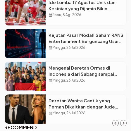
Ide Lomba 17 Agustus Unik dan
Kekinian yang Dijamin Bikin
Suasana Makin Pecah
calendar_month
Rabu, 5 Agt 2026
Kejutan Pasar Modal! Saham RANS
Entertainment Berguncang Usai
Petinggi Mengundurkan Diri
calendar_month
Minggu, 26 Jul 2026
Mengenal Deretan Ormas di
Indonesia dari Sabang sampai
Merauke
calendar_month
Minggu, 26 Jul 2026
Deretan Wanita Cantik yang
Pernah Dikaitkan dengan Jude
Bellingham
calendar_month
Minggu, 26 Jul 2026
RECOMMEND