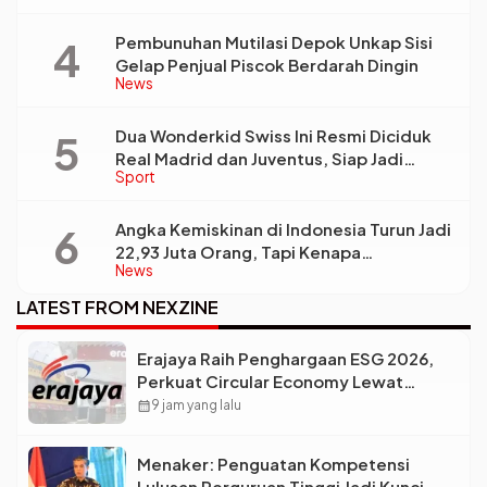
Pembunuhan Mutilasi Depok Unkap Sisi
Gelap Penjual Piscok Berdarah Dingin
News
Dua Wonderkid Swiss Ini Resmi Diciduk
Real Madrid dan Juventus, Siap Jadi
Sport
Bintang Baru Eropa
Angka Kemiskinan di Indonesia Turun Jadi
22,93 Juta Orang, Tapi Kenapa
News
Ketimpangan Desa dan Kota Malah Makin
Lebar?
LATEST FROM NEXZINE
Erajaya Raih Penghargaan ESG 2026,
Perkuat Circular Economy Lewat
Pengelolaan Limbah Berkelanjutan
calendar_month
9 jam yang lalu
Menaker: Penguatan Kompetensi
Lulusan Perguruan Tinggi Jadi Kunci