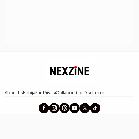
About Us
Kebijakan Privasi
Collaboration
Disclaimer
× Tutup Iklan
nexzine.id - Berita Terpopuler dan Tren Terbaru Hari Ini
©2026 Pewarta Network