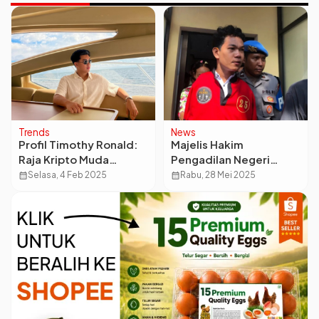
Trends
News
Profil Timothy Ronald:
Majelis Hakim
Raja Kripto Muda
Pengadilan Negeri
Indonesia yang
Mataram menjatuhkan
calendar_month
Selasa, 4 Feb 2025
calendar_month
Rabu, 28 Mei 2025
Menginspirasi
vonis 10 tahun penjara
kepada Agus Buntung