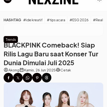
HASHTAG
#ide kreatif
#tips acara
#ESG 2026
#Real M
Trends
BLACKPINK Comeback! Siap
Rilis Lagu Baru saat Konser Tur
Dunia Dimulai Juli 2025
account_circle
calendar_month
print
Akong
Kamis, 26 Jun 2025
Cetak