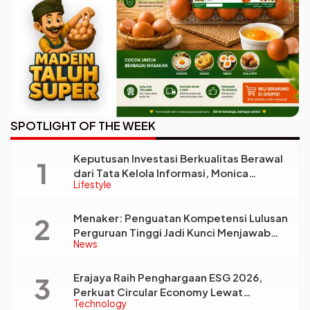
SPOTLIGHT OF THE WEEK
Keputusan Investasi Berkualitas Berawal
dari Tata Kelola Informasi, Monica
Lifestyle
Triyadi: Bukan Sekadar Analisis
Menaker: Penguatan Kompetensi Lulusan
Perguruan Tinggi Jadi Kunci Menjawab
News
Kebutuhan Dunia Kerja
Erajaya Raih Penghargaan ESG 2026,
Perkuat Circular Economy Lewat
Technology
Pengelolaan Limbah Berkelanjutan