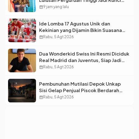
Menjawab Kebutuhan Dunia Kerja
calendar_month
9 jam yang lalu
Ide Lomba 17 Agustus Unik dan
Kekinian yang Dijamin Bikin Suasana
Makin Pecah
calendar_month
Rabu, 5 Agt 2026
Dua Wonderkid Swiss Ini Resmi Diciduk
Real Madrid dan Juventus, Siap Jadi
Bintang Baru Eropa
calendar_month
Rabu, 5 Agt 2026
Pembunuhan Mutilasi Depok Unkap
Sisi Gelap Penjual Piscok Berdarah
Dingin
calendar_month
Rabu, 5 Agt 2026