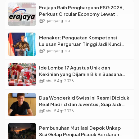
Erajaya Raih Penghargaan ESG 2026,
Perkuat Circular Economy Lewat
Pengelolaan Limbah Berkelanjutan
calendar_month
21 jam yang lalu
Menaker: Penguatan Kompetensi
Lulusan Perguruan Tinggi Jadi Kunci
Menjawab Kebutuhan Dunia Kerja
calendar_month
21 jam yang lalu
Ide Lomba 17 Agustus Unik dan
Kekinian yang Dijamin Bikin Suasana
Makin Pecah
calendar_month
Rabu, 5 Agt 2026
Dua Wonderkid Swiss Ini Resmi Diciduk
Real Madrid dan Juventus, Siap Jadi
Bintang Baru Eropa
calendar_month
Rabu, 5 Agt 2026
Pembunuhan Mutilasi Depok Unkap
Sisi Gelap Penjual Piscok Berdarah