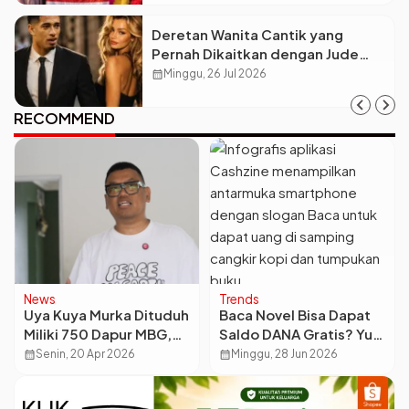
Deretan Wanita Cantik yang
Pernah Dikaitkan dengan Jude
Bellingham
calendar_month
Minggu, 26 Jul 2026
RECOMMEND
News
Trends
Uya Kuya Murka Dituduh
Baca Novel Bisa Dapat
Miliki 750 Dapur MBG,
Saldo DANA Gratis? Yuk,
Laporkan Penyebar
Kenalan Sama Aplikasi
calendar_month
Senin, 20 Apr 2026
calendar_month
Minggu, 28 Jun 2026
Hoaks ke Polisi
Cashzine!