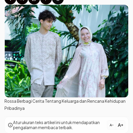
Rossa Berbagi Cerita Tentang Keluarga dan Rencana Kehidupan
Pribadinya
Atur ukuran teks artikel ini untuk mendapatkan
text_increase
info
text_decrease
pengalaman membaca terbaik.