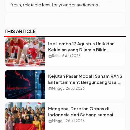
fresh, relatable lens for younger audiences.
THIS ARTICLE
Ide Lomba 17 Agustus Unik dan
Kekinian yang Dijamin Bikin
Suasana Makin Pecah
calendar_month
Rabu, 5 Agt 2026
Kejutan Pasar Modal! Saham RANS
Entertainment Berguncang Usai
Petinggi Mengundurkan Diri
calendar_month
Minggu, 26 Jul 2026
Mengenal Deretan Ormas di
Indonesia dari Sabang sampai
Merauke
calendar_month
Minggu, 26 Jul 2026