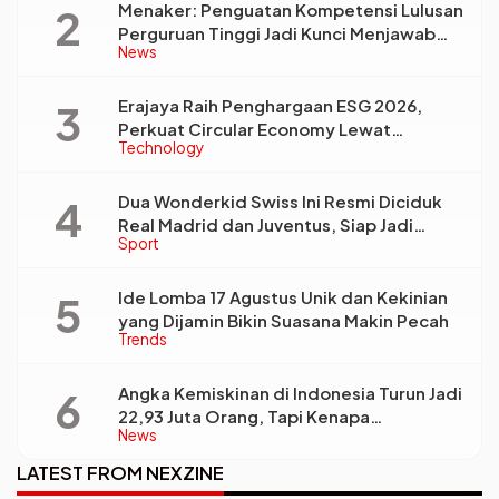
Menaker: Penguatan Kompetensi Lulusan
Perguruan Tinggi Jadi Kunci Menjawab
News
Kebutuhan Dunia Kerja
Erajaya Raih Penghargaan ESG 2026,
Perkuat Circular Economy Lewat
Technology
Pengelolaan Limbah Berkelanjutan
Dua Wonderkid Swiss Ini Resmi Diciduk
Real Madrid dan Juventus, Siap Jadi
Sport
Bintang Baru Eropa
Ide Lomba 17 Agustus Unik dan Kekinian
yang Dijamin Bikin Suasana Makin Pecah
Trends
Angka Kemiskinan di Indonesia Turun Jadi
22,93 Juta Orang, Tapi Kenapa
News
Ketimpangan Desa dan Kota Malah Makin
Lebar?
LATEST FROM NEXZINE