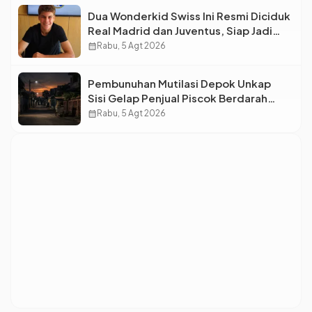
Dua Wonderkid Swiss Ini Resmi Diciduk
Real Madrid dan Juventus, Siap Jadi
Bintang Baru Eropa
calendar_month
Rabu, 5 Agt 2026
Pembunuhan Mutilasi Depok Unkap
Sisi Gelap Penjual Piscok Berdarah
Dingin
calendar_month
Rabu, 5 Agt 2026