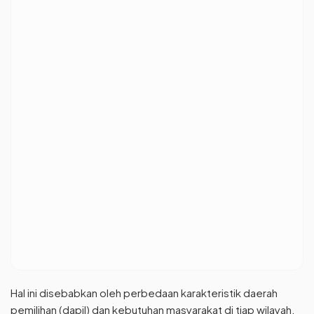
Hal ini disebabkan oleh perbedaan karakteristik daerah
pemilihan (dapil) dan kebutuhan masyarakat di tiap wilayah.