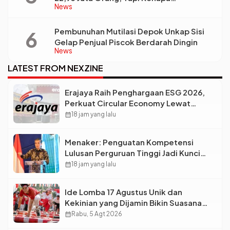
News
Ketimpangan Desa dan Kota Malah Makin
Lebar?
Pembunuhan Mutilasi Depok Unkap Sisi
Gelap Penjual Piscok Berdarah Dingin
News
LATEST FROM NEXZINE
Erajaya Raih Penghargaan ESG 2026,
Perkuat Circular Economy Lewat
Pengelolaan Limbah Berkelanjutan
calendar_month
18 jam yang lalu
Menaker: Penguatan Kompetensi
Lulusan Perguruan Tinggi Jadi Kunci
Menjawab Kebutuhan Dunia Kerja
calendar_month
18 jam yang lalu
Ide Lomba 17 Agustus Unik dan
Kekinian yang Dijamin Bikin Suasana
Makin Pecah
calendar_month
Rabu, 5 Agt 2026