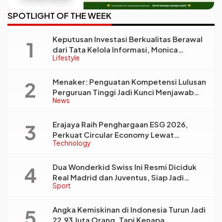
SPOTLIGHT OF THE WEEK
Keputusan Investasi Berkualitas Berawal
dari Tata Kelola Informasi, Monica
Lifestyle
Triyadi: Bukan Sekadar Analisis
Menaker: Penguatan Kompetensi Lulusan
Perguruan Tinggi Jadi Kunci Menjawab
News
Kebutuhan Dunia Kerja
Erajaya Raih Penghargaan ESG 2026,
Perkuat Circular Economy Lewat
Technology
Pengelolaan Limbah Berkelanjutan
Dua Wonderkid Swiss Ini Resmi Diciduk
Real Madrid dan Juventus, Siap Jadi
Sport
Bintang Baru Eropa
Angka Kemiskinan di Indonesia Turun Jadi
22,93 Juta Orang, Tapi Kenapa