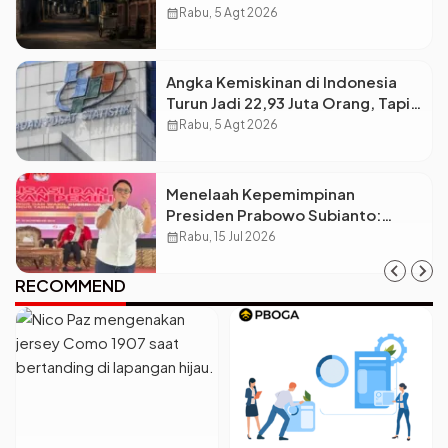
Berdarah Dingin
calendar_month
Rabu, 5 Agt 2026
Angka Kemiskinan di Indonesia
Turun Jadi 22,93 Juta Orang, Tapi
Kenapa Ketimpangan Desa dan
calendar_month
Rabu, 5 Agt 2026
Kota Malah Makin Lebar?
Menelaah Kepemimpinan
Presiden Prabowo Subianto:
Antara Visi Besar, Implementasi,
calendar_month
Rabu, 15 Jul 2026
dan Amanat Konstitusi
RECOMMEND