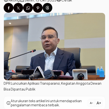
DPR Luncurkan Aplikasi Transparansi, Kegiatan Anggota Dewan
Bisa Dipantau Publik
Atur ukuran teks artikel ini untuk mendapatkan
text_increase
info
text_decrease
pengalaman membaca terbaik.