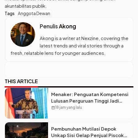
akuntabilitas publik.
Tags
Anggota Dewan
Penulis
Akong
Akong is a writer at Nexzine, covering the
latest trends and viral stories through a
fresh, relatable lens for younger audiences.
THIS ARTICLE
Menaker: Penguatan Kompetensi
Lulusan Perguruan Tinggi Jadi
Kunci Menjawab Kebutuhan Dunia
calendar_month
18 jam yang lalu
Kerja
Pembunuhan Mutilasi Depok
Unkap Sisi Gelap Penjual Piscok