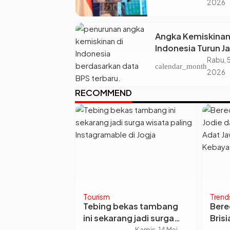
Kunci Menjawab
2026
Kebutuhan Dunia 
Angka Kemiskinan
Indonesia Turun Ja
22,93 Juta Orang,
Rabu, 
calendar_month
Kenapa Ketimpan
2026
Desa dan Kota Ma
RECOMMEND
Makin Lebar?
Tourism
Trend
atasari Beri
Tebing bekas tambang
Bere
jak Usai
ini sekarang jadi surga
Bris
ir Arie Kriting
wisata paling
Alde
Jumat, 26 Sep
Kamis, 14 Mei