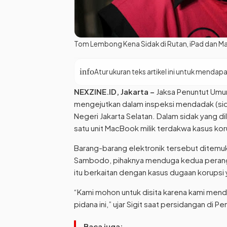
Tom Lembong Kena Sidak di Rutan, iPad dan 
info
Atur ukuran teks artikel ini untuk mend
NEXZINE.ID, Jakarta –
Jaksa Penuntut Umu
mengejutkan dalam inspeksi mendadak (sid
Negeri Jakarta Selatan. Dalam sidak yang di
satu unit MacBook milik terdakwa kasus ko
Barang-barang elektronik tersebut ditemu
Sambodo, pihaknya menduga kedua perang
itu berkaitan dengan kasus dugaan korupsi
“Kami mohon untuk disita karena kami men
pidana ini,” ujar Sigit saat persidangan di P
Baca juga: