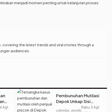
erkirakan menjadi momen penting untuk kelanjutan proses
, covering the latest trends and viral stories through a
younger audiences.
tan
Pembunuhan Mutilasi
an
Depok Unkap Sisi
Jadi
Gelap Penjual Piscok
 6 Agt
Rabu, 5 Agt
calendar_month