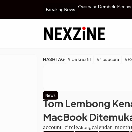
2025, Kalahkan Lamine Yamal
PSSI Buka Peluang untuk Pel
Breaking News
…
HASHTAG
#ide kreatif
#tips acara
#E
News
Tom Lembong Kena 
MacBook Ditemuk
account_circle
calendar_month
Akong