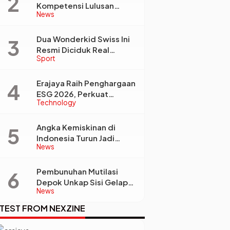
Kompetensi Lulusan
News
Perguruan Tinggi Jadi
Kunci Menjawab
Kebutuhan Dunia Kerja
Dua Wonderkid Swiss Ini
Resmi Diciduk Real
Sport
Madrid dan Juventus,
Siap Jadi Bintang Baru
e
Eropa
Erajaya Raih Penghargaan
ESG 2026, Perkuat
Technology
Circular Economy Lewat
Pengelolaan Limbah
Berkelanjutan
Angka Kemiskinan di
Indonesia Turun Jadi
News
22,93 Juta Orang, Tapi
Kenapa Ketimpangan
Desa dan Kota Malah
Pembunuhan Mutilasi
Makin Lebar?
Depok Unkap Sisi Gelap
News
Penjual Piscok Berdarah
Dingin
TEST FROM NEXZINE