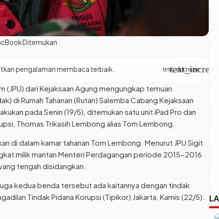
MacBook Ditemukan
text_increas
apatkan pengalaman membaca terbaik.
text_decrease
m (JPU) dari Kejaksaan Agung mengungkap temuan
ak) di Rumah Tahanan (Rutan) Salemba Cabang Kejaksaan
lakukan pada Senin (19/5), ditemukan satu unit iPad Pro dan
rupsi, Thomas Trikasih Lembong alias Tom Lembong.
kan di dalam kamar tahanan Tom Lembong. Menurut JPU Sigit
kat milik mantan Menteri Perdagangan periode 2015-2016
 yang tengah disidangkan.
duga kedua benda tersebut ada kaitannya dengan tindak
engadilan Tindak Pidana Korupsi (Tipikor) Jakarta, Kamis (22/5).
LA