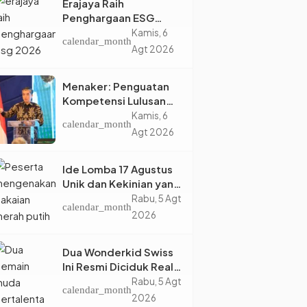
Erajaya Raih
Penghargaan ESG
2026, Perkuat Circular
Kamis, 6
calendar_month
Economy Lewat
Agt 2026
Pengelolaan Limbah
Berkelanjutan
Menaker: Penguatan
Kompetensi Lulusan
Perguruan Tinggi Jadi
Kamis, 6
calendar_month
Kunci Menjawab
Agt 2026
Kebutuhan Dunia Kerja
Ide Lomba 17 Agustus
Unik dan Kekinian yang
Dijamin Bikin Suasana
Rabu, 5 Agt
calendar_month
Makin Pecah
2026
Dua Wonderkid Swiss
Ini Resmi Diciduk Real
Madrid dan Juventus,
Rabu, 5 Agt
calendar_month
Siap Jadi Bintang Baru
2026