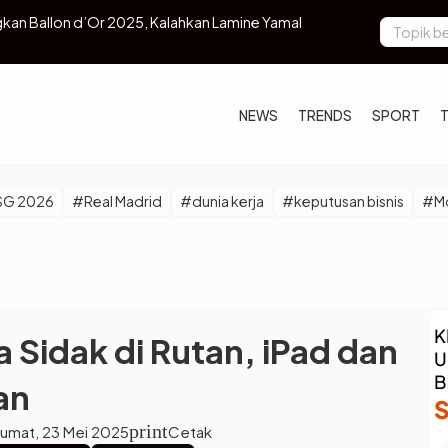
atih Lokal, Seleksi Asisten Timnas Dimulai
Lowongan Ke
NEWS
TRENDS
SPORT
SG 2026
#Real Madrid
#dunia kerja
#keputusan bisnis
#Mo
Sidak di Rutan, iPad dan
an
print
Jumat, 23 Mei 2025
Cetak