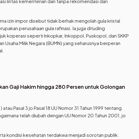
si lintas kementerian dan tanpa rekomendasi dari
ma izin impor disebut tidak berhak mengolah gula kristal
rupakan perusahaan gula rafinasi. Ia juga dituding
k koperasi seperti Inkopkar, Inkoppol, Puskopol, dan SKKP
adan Usaha Milik Negara (BUMN) yang seharusnya berperan
l.
an Gaji Hakim hingga 280 Persen untuk Golongan
 atau Pasal 3 jo Pasal 18 UU Nomor 31 Tahun 1999 tentang
gaimana telah diubah dengan UU Nomor 20 Tahun 2001, jo
rta kondisi kesehatan terdakwa menjadi sorotan publik.