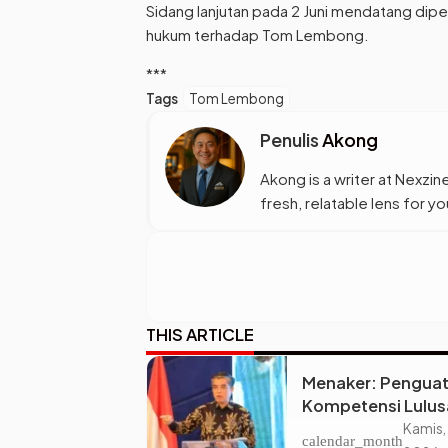
Sidang lanjutan pada 2 Juni mendatang dip
hukum terhadap Tom Lembong.
***
Tags
Tom Lembong
Penulis
Akong
Akong is a writer at Nexzine
fresh, relatable lens for 
THIS ARTICLE
Menaker: Pengua
Kompetensi Lulus
Perguruan Tinggi 
Kamis,
calendar_month