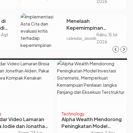
Berdarah Dingin
2026
Kerja
 di
Menelaah
di
Kepemimpinan
 Tapi
Presiden Prabowo
5 Agt
Rabu, 15 Jul
calendar_month
gan
Subianto: Antara Visi
2026
lah
Besar, Implementasi,
dan Amanat Konstitusi
s
Technology
dar Video Lamaran
Alpha Wealth Mendorong
ia Jodie dan Jonathan
Peningkatan Model
n, Pakai Adat Jawa
Investasi Sistematis,
Senin, 23 Jun
Kamis, 2 Apr