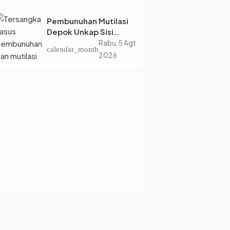
Eropa
Pembunuhan Mutilasi
Depok Unkap Sisi
Gelap Penjual Piscok
Rabu, 5 Agt
calendar_month
Berdarah Dingin
2026