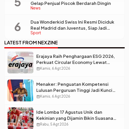
Gelap Penjual Piscok Berdarah Dingin
News
Dua Wonderkid Swiss Ini Resmi Diciduk
Real Madrid dan Juventus, Siap Jadi
Sport
Bintang Baru Eropa
LATEST FROM NEXZINE
Erajaya Raih Penghargaan ESG 2026,
Perkuat Circular Economy Lewat
Pengelolaan Limbah Berkelanjutan
calendar_month
Kamis, 6 Agt 2026
Menaker: Penguatan Kompetensi
Lulusan Perguruan Tinggi Jadi Kunci
Menjawab Kebutuhan Dunia Kerja
calendar_month
Kamis, 6 Agt 2026
Ide Lomba 17 Agustus Unik dan
Kekinian yang Dijamin Bikin Suasana
Makin Pecah
calendar_month
Rabu, 5 Agt 2026