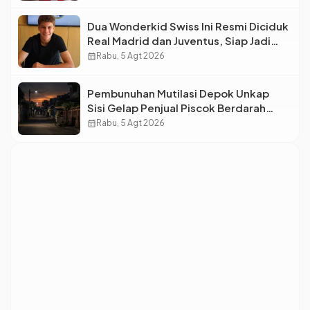
Dua Wonderkid Swiss Ini Resmi Diciduk
Real Madrid dan Juventus, Siap Jadi
Bintang Baru Eropa
calendar_month
Rabu, 5 Agt 2026
Pembunuhan Mutilasi Depok Unkap
Sisi Gelap Penjual Piscok Berdarah
Dingin
calendar_month
Rabu, 5 Agt 2026