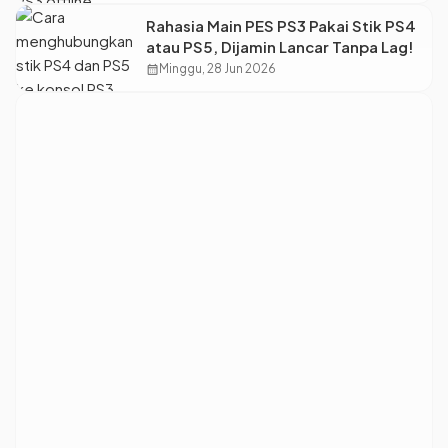
Rahasia Main PES PS3 Pakai Stik PS4
atau PS5, Dijamin Lancar Tanpa Lag!
calendar_month
Minggu, 28 Jun 2026