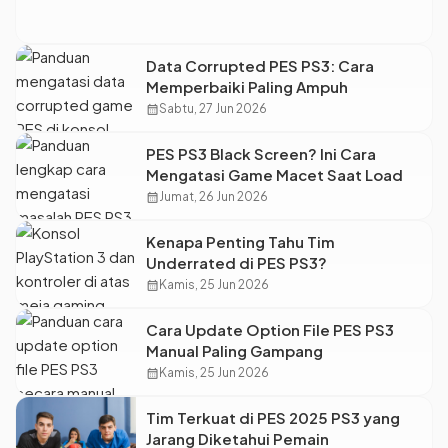
Data Corrupted PES PS3: Cara
Memperbaiki Paling Ampuh
calendar_month
Sabtu, 27 Jun 2026
PES PS3 Black Screen? Ini Cara
Mengatasi Game Macet Saat Load
calendar_month
Jumat, 26 Jun 2026
Kenapa Penting Tahu Tim
Underrated di PES PS3?
calendar_month
Kamis, 25 Jun 2026
Cara Update Option File PES PS3
Manual Paling Gampang
calendar_month
Kamis, 25 Jun 2026
Tim Terkuat di PES 2025 PS3 yang
Jarang Diketahui Pemain