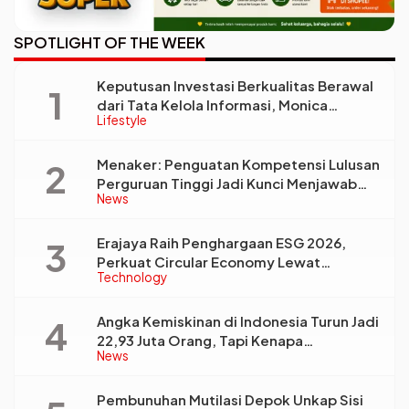
SPOTLIGHT OF THE WEEK
Keputusan Investasi Berkualitas Berawal
dari Tata Kelola Informasi, Monica
Lifestyle
Triyadi: Bukan Sekadar Analisis
Menaker: Penguatan Kompetensi Lulusan
Perguruan Tinggi Jadi Kunci Menjawab
News
Kebutuhan Dunia Kerja
Erajaya Raih Penghargaan ESG 2026,
Perkuat Circular Economy Lewat
Technology
Pengelolaan Limbah Berkelanjutan
Angka Kemiskinan di Indonesia Turun Jadi
22,93 Juta Orang, Tapi Kenapa
News
Ketimpangan Desa dan Kota Malah Makin
Lebar?
Pembunuhan Mutilasi Depok Unkap Sisi