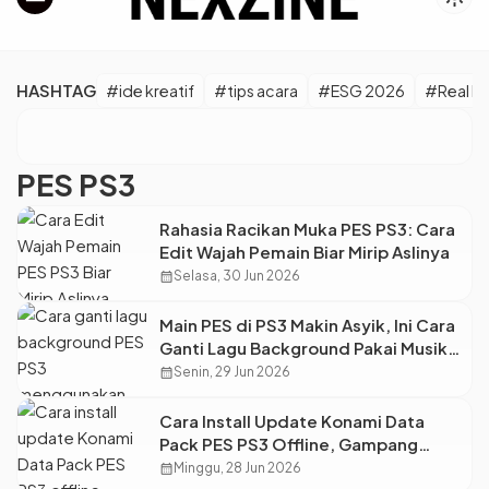
HASHTAG
#ide kreatif
#tips acara
#ESG 2026
#Real M
PES PS3
Rahasia Racikan Muka PES PS3: Cara
Edit Wajah Pemain Biar Mirip Aslinya
calendar_month
Selasa, 30 Jun 2026
Main PES di PS3 Makin Asyik, Ini Cara
Ganti Lagu Background Pakai Musik
Sendiri!
calendar_month
Senin, 29 Jun 2026
Cara Install Update Konami Data
Pack PES PS3 Offline, Gampang
Banget!
calendar_month
Minggu, 28 Jun 2026