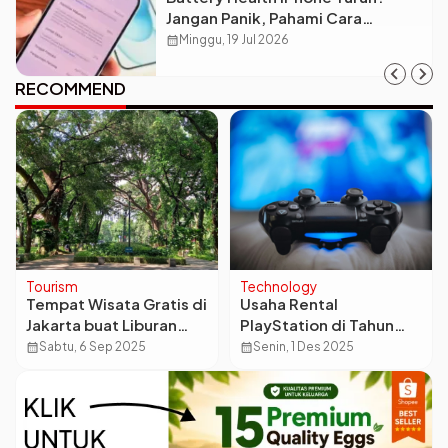
Jangan Panik, Pahami Cara
Merawatnya Biar Awet!
calendar_month
Minggu, 19 Jul 2026
RECOMMEND
Tourism
Technology
Tempat Wisata Gratis di
Usaha Rental
Jakarta buat Liburan
PlayStation di Tahun
Hemat dan Seru
2026 Untung atau Rugi?
calendar_month
Sabtu, 6 Sep 2025
calendar_month
Senin, 1 Des 2025
Ini Analisis Lengkapnya