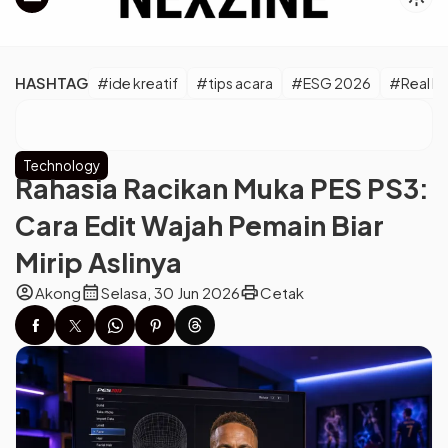
HASHTAG
#ide kreatif
#tips acara
#ESG 2026
#Real M
Technology
Rahasia Racikan Muka PES PS3:
Cara Edit Wajah Pemain Biar
Mirip Aslinya
account_circle
calendar_month
print
Akong
Selasa, 30 Jun 2026
Cetak