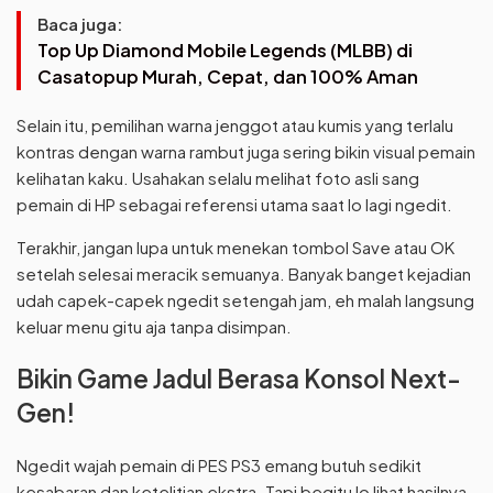
Baca juga:
Top Up Diamond Mobile Legends (MLBB) di
Casatopup Murah, Cepat, dan 100% Aman
Selain itu, pemilihan warna jenggot atau kumis yang terlalu
kontras dengan warna rambut juga sering bikin visual pemain
kelihatan kaku. Usahakan selalu melihat foto asli sang
pemain di HP sebagai referensi utama saat lo lagi ngedit.
Terakhir, jangan lupa untuk menekan tombol Save atau OK
setelah selesai meracik semuanya. Banyak banget kejadian
udah capek-capek ngedit setengah jam, eh malah langsung
keluar menu gitu aja tanpa disimpan.
Bikin Game Jadul Berasa Konsol Next-
Gen!
Ngedit wajah pemain di PES PS3 emang butuh sedikit
kesabaran dan ketelitian ekstra. Tapi begitu lo lihat hasilnya