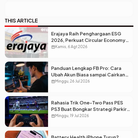
THIS ARTICLE
Erajaya Raih Penghargaan ESG
2026, Perkuat Circular Economy
Lewat Pengelolaan Limbah
calendar_month
Kamis, 6 Agt 2026
Berkelanjutan
Panduan Lengkap FB Pro: Cara
Ubah Akun Biasa sampai Cairkan
Dolar ke Rekening
calendar_month
Minggu, 26 Jul 2026
Rahasia Trik One-Two Pass PES
PS3 Buat Bongkar Strategi Parkir
Bus Lawan
calendar_month
Minggu, 19 Jul 2026
Battery Health iPhone Turun?