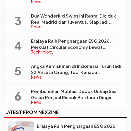
News
Kebutuhan Dunia Kerja
Dua Wonderkid Swiss Ini Resmi Diciduk
Real Madrid dan Juventus, Siap Jadi
Sport
Bintang Baru Eropa
Erajaya Raih Penghargaan ESG 2026,
Perkuat Circular Economy Lewat
Technology
Pengelolaan Limbah Berkelanjutan
Angka Kemiskinan di Indonesia Turun Jadi
22,93 Juta Orang, Tapi Kenapa
News
Ketimpangan Desa dan Kota Malah Makin
Lebar?
Pembunuhan Mutilasi Depok Unkap Sisi
Gelap Penjual Piscok Berdarah Dingin
News
LATEST FROM NEXZINE
Erajaya Raih Penghargaan ESG 2026,