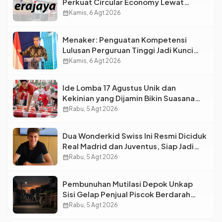
Perkuat Circular Economy Lewat
Pengelolaan Limbah Berkelanjutan
calendar_month
Kamis, 6 Agt 2026
Menaker: Penguatan Kompetensi
Lulusan Perguruan Tinggi Jadi Kunci
Menjawab Kebutuhan Dunia Kerja
calendar_month
Kamis, 6 Agt 2026
Ide Lomba 17 Agustus Unik dan
Kekinian yang Dijamin Bikin Suasana
Makin Pecah
calendar_month
Rabu, 5 Agt 2026
Dua Wonderkid Swiss Ini Resmi Diciduk
Real Madrid dan Juventus, Siap Jadi
Bintang Baru Eropa
calendar_month
Rabu, 5 Agt 2026
Pembunuhan Mutilasi Depok Unkap
Sisi Gelap Penjual Piscok Berdarah
Dingin
calendar_month
Rabu, 5 Agt 2026