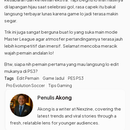
di lapangan hijau saat selebrasi gol, rasa capek itu bakal
langsung terbayar lunas karena game lo jadi terasa makin
segar.
Trik ini juga sangat berguna buat lo yang suka main mode
Master League agar atmosfer pertandingannya terasa jauh
lebih kompetitif dan imersif. Selamat mencoba meracik
wajah pemain andalan lo!
Btw, siapa nih pemain pertama yang mau langsung lo edit
mukanya di PS3?
Tags
Edit Pemain
Game Jadul
PES PS3
Pro Evolution Soccer
Tips Gaming
Penulis
Akong
Akong is a writer at Nexzine, covering the
latest trends and viral stories through a
fresh, relatable lens for younger audiences.