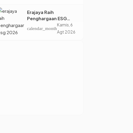
Dihindari Saat
Nongkrong
Erajaya Raih
Penghargaan ESG
2026, Perkuat Circular
Kamis, 6
calendar_month
Economy Lewat
Agt 2026
Pengelolaan Limbah
Berkelanjutan