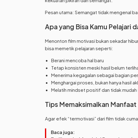
kekuatan pikiran dan semangat.
Pesan utama: Semangat tidak mengenal ba
Apa yang Bisa Kamu Pelajari da
Menonton film motivasi bukan sekadar hiburan
bisa memetik pelajaran seperti:
Berani mencoba hal baru
Tetap konsisten meski hasil belum terlih
Menerima kegagalan sebagai bagian per
Menghargai proses, bukan hanya hasil akh
Melatih mindset positif dan tidak muda
Tips Memaksimalkan Manfaat 
Agar efek “termotivasi” dari film tidak cum
Baca juga: