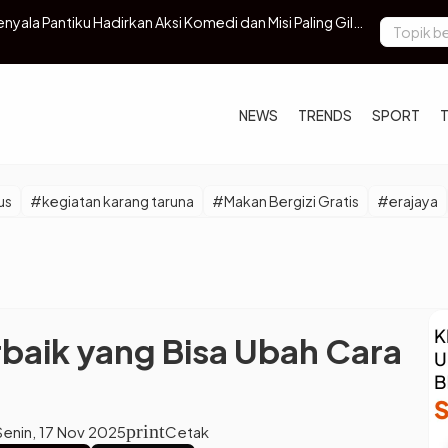
Profesi Menjadi Artis yang Semakin Populer
Tugu Biawak
yang Rusak
NEWS
TRENDS
SPORT
us
#kegiatan karang taruna
#Makan Bergizi Gratis
#erajaya
erbaik yang Bisa Ubah Cara
print
Senin, 17 Nov 2025
Cetak