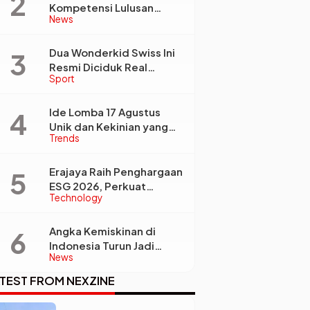
Kompetensi Lulusan
News
Perguruan Tinggi Jadi
Kunci Menjawab
Kebutuhan Dunia Kerja
Dua Wonderkid Swiss Ini
Resmi Diciduk Real
Sport
Madrid dan Juventus,
Siap Jadi Bintang Baru
e
Eropa
Ide Lomba 17 Agustus
Unik dan Kekinian yang
Trends
Dijamin Bikin Suasana
Makin Pecah
Erajaya Raih Penghargaan
ESG 2026, Perkuat
Technology
Circular Economy Lewat
Pengelolaan Limbah
Berkelanjutan
Angka Kemiskinan di
Indonesia Turun Jadi
News
22,93 Juta Orang, Tapi
Kenapa Ketimpangan
TEST FROM NEXZINE
Desa dan Kota Malah
Makin Lebar?