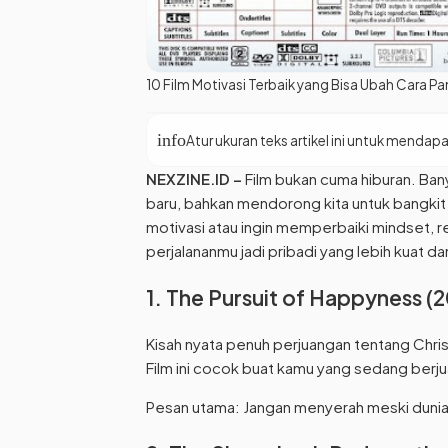
10 Film Motivasi Terbaik yang Bisa Ubah Cara 
info
Atur ukuran teks artikel ini untuk mend
NEXZINE.ID
–
Film bukan cuma hiburan. Ban
baru, bahkan mendorong kita untuk bangkit d
motivasi atau ingin memperbaiki mindset, r
perjalananmu jadi pribadi yang lebih kuat da
1. The Pursuit of Happyness (
Kisah nyata penuh perjuangan tentang Chri
Film ini cocok buat kamu yang sedang berju
Pesan utama: Jangan menyerah meski dunia