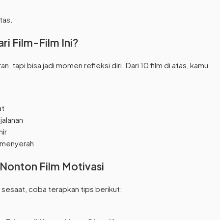
tas.
ri Film-Film Ini?
, tapi bisa jadi momen refleksi diri. Dari 10 film di atas, kamu
at
jalanan
ir
h menyerah
Nonton Film Motivasi
a sesaat, coba terapkan tips berikut: