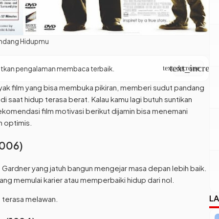
Pandang Hidupmu
text_increas
apatkan pengalaman membaca terbaik.
text_decrease
yak film yang bisa membuka pikiran, memberi sudut pandang
i saat hidup terasa berat. Kalau kamu lagi butuh suntikan
ekomendasi film motivasi berikut dijamin bisa menemani
n optimis.
2006)
s Gardner yang jatuh bangun mengejar masa depan lebih baik.
ang memulai karier atau memperbaiki hidup dari nol.
LA
 terasa melawan.