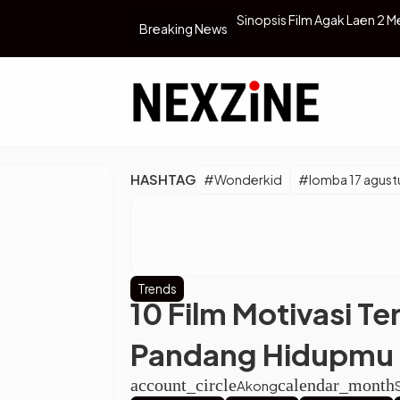
adirkan Aksi Komedi dan Misi Paling Gila
Pemain Bola Sekarang Aliih 
Breaking News
HASHTAG
#Wonderkid
#lomba 17 agust
Trends
10 Film Motivasi T
Pandang Hidupmu
account_circle
calendar_month
Akong