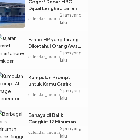
Geger! Dapur MBG
Dijual Lengkap Bareng
Staf di Sosmed,
2 jam yang
calendar_month
Netizen auto Syok
lalu
Brand HP yang Jarang
Diketahui Orang Awam
tapi Canggihnya
2 jam yang
calendar_month
Kebangetan
lalu
Kumpulan Prompt
untuk Kamu Grafik
Desainer: Bikin
2 jam yang
calendar_month
Workflow Kreatif Jadi
lalu
Super Cepat!
Bahaya di Balik
Cangkir: 12 Minuman
Berbahaya untuk
2 jam yang
calendar_month
Kesehatan yang Wajib
lalu