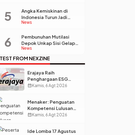
Pengelolaan Limbah
Berkelanjutan
Angka Kemiskinan di
Indonesia Turun Jadi
News
22,93 Juta Orang, Tapi
Kenapa Ketimpangan
Desa dan Kota Malah
Pembunuhan Mutilasi
Makin Lebar?
Depok Unkap Sisi Gelap
News
Penjual Piscok Berdarah
Dingin
TEST FROM NEXZINE
Erajaya Raih
Penghargaan ESG
2026, Perkuat Circular
calendar_month
Kamis, 6 Agt 2026
Economy Lewat
Pengelolaan Limbah
Menaker: Penguatan
Berkelanjutan
Kompetensi Lulusan
Perguruan Tinggi Jadi
calendar_month
Kamis, 6 Agt 2026
Kunci Menjawab
Kebutuhan Dunia Kerja
Ide Lomba 17 Agustus