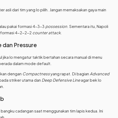
r asli dari tim yang lo pilih. Jangan memaksakan gaya main
alau pakai formasi 4-3-3
possession
. Sementara itu, Napoli
ng formasi 4-2-2-2
counter attack
.
e dan Pressure
l jika lo mengatur taktik bertahan secara manual di menu
k berada dalam mode default.
sikan dengan
Compactness
yang rapat. Di bagian
Advanced
pada striker utama dan
Deep Defensive Line
agar bek lo
n.
ub
bangku cadangan saat menggunakan tim lapis kedua. Ini
lah.