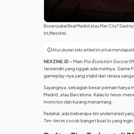
Bosan pakai Real Madrid atau Man City? Saatnya 
Ist/Nexzine)
info
Atur ukuran teks artikel ini untuk menda
NEXZINE.ID
–
Main
Pro Evolution Soccer
(P
tersendiri yang nggak ada matinya. Game PE
gameplay-nya yang stabil dan terasa sangat 
Sayangnya, sebagian besar pemain hanya m
Madrid, atau Barcelona. Kalau lo terus-mene
monoton dan kurang menantang.
Padahal, ada beberapa tim underrated yang
Tim-tim ini cocok banget buat lo yang ingin 