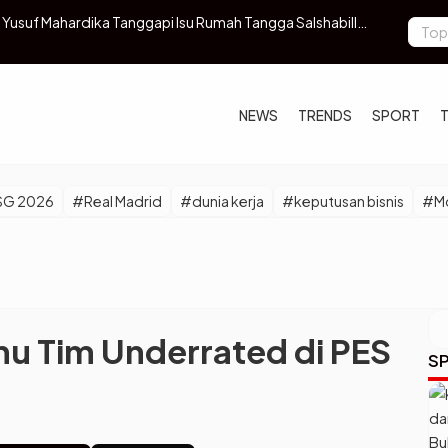
rin Terbaik 2026, Dijamin Jadi Jago!
Menkes Mint
NEWS
TRENDS
SPORT
SG 2026
#Real Madrid
#dunia kerja
#keputusan bisnis
#Mo
hu Tim Underrated di PES
SP