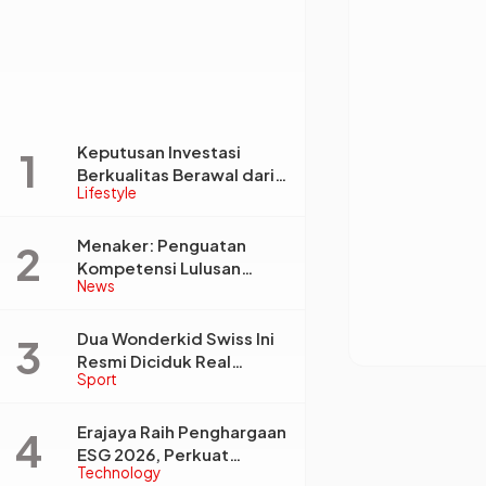
Keputusan Investasi
Berkualitas Berawal dari
Lifestyle
Tata Kelola Informasi,
Monica Triyadi: Bukan
Sekadar Analisis
Menaker: Penguatan
Kompetensi Lulusan
News
Perguruan Tinggi Jadi
Kunci Menjawab
Kebutuhan Dunia Kerja
Dua Wonderkid Swiss Ini
Resmi Diciduk Real
Sport
Madrid dan Juventus,
Siap Jadi Bintang Baru
Eropa
Erajaya Raih Penghargaan
ESG 2026, Perkuat
Technology
Circular Economy Lewat