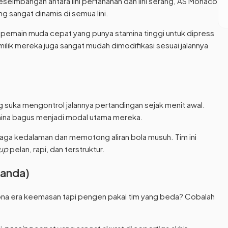
seimbangan antara lini pertahanan dan lini serang, AS Monaco
 sangat dinamis di semua lini.
pemain muda cepat yang punya stamina tinggi untuk dipress
milik mereka juga sangat mudah dimodifikasi sesuai jalannya
ng suka mengontrol jalannya pertandingan sejak menit awal.
ina bagus menjadi modal utama mereka.
jaga kedalaman dan memotong aliran bola musuh. Tim ini
 up
pelan, rapi, dan terstruktur.
landa)
ona era keemasan tapi pengen pakai tim yang beda? Cobalah