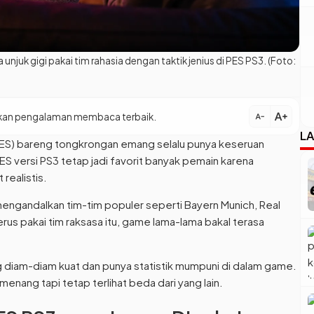
unjuk gigi pakai tim rahasia dengan taktik jenius di PES PS3. (Foto:
text_increase
patkan pengalaman membaca terbaik.
text_decrease
LA
ES) bareng tongkrongan emang selalu punya keseruan
S versi PS3 tetap jadi favorit banyak pemain karena
realistis.
engandalkan tim-tim populer seperti Bayern Munich, Real
rus pakai tim raksasa itu, game lama-lama bakal terasa
 diam-diam kuat dan punya statistik mumpuni di dalam game.
menang tapi tetap terlihat beda dari yang lain.