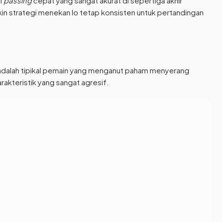
i
passing
cepat yang sangat akurat di sepertiga akhir
kin strategi menekan lo tetap konsisten untuk pertandingan
 lo adalah tipikal pemain yang menganut paham menyerang
rakteristik yang sangat agresif.