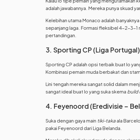
Kalau lo tipe pemain yang mengutamakan ke
adalah jawabannya. Mereka punya skuad yang
Kelebihan utama Monaco adalah banyaknya 
sepanjang laga. Formasi fleksibel 4-2-3-1 
pertandingan.
3. Sporting CP (Liga Portugal)
Sporting CP adalah opsi terbaik buat lo ya
Kombinasi pemain muda berbakat dan stam
Lini tengah mereka sangat solid dalam men
sangat ideal buat lo yang suka skema
build
4. Feyenoord (Eredivisie – Be
Suka dengan gaya main
tiki-taka
ala Barcel
pakai Feyenoord dari Liga Belanda.