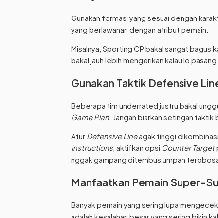
Gunakan formasi yang sesuai dengan karakte
yang berlawanan dengan atribut pemain.
Misalnya, Sporting CP bakal sangat bagus k
bakal jauh lebih mengerikan kalau lo pasa
Gunakan Taktik Defensive Lin
Beberapa tim underrated justru bakal unggu
Game Plan
. Jangan biarkan setingan takti
Atur
Defensive Line
agak tinggi dikombina
Instructions
, aktifkan opsi
Counter Target
nggak gampang ditembus umpan terobosa
Manfaatkan Pemain Super-S
Banyak pemain yang sering lupa mengecek 
adalah kesalahan besar yang sering bikin ka