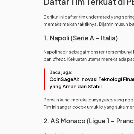
Daftar Tim Terkuat di 
Berikut ini daftar tim underrated yang serin
memaksimalkan taktiknya. Dijamin musuh baka
1. Napoli (Serie A – Italia)
Napoli hadir sebagai monster tersembunyi
dan
direct
. Kekuatan utama mereka ada pada
Baca juga:
CoinSageAI: Inovasi Teknologi Fin
yang Aman dan Stabil
Pemain kunci mereka punya
pace
yang ngga
Tim ini sangat cocok untuk lo yang suka me
2. AS Monaco (Ligue 1 – Pranc