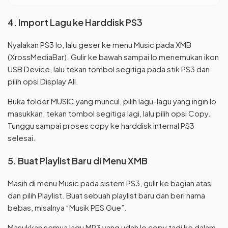
4. Import Lagu ke Harddisk PS3
Nyalakan PS3 lo, lalu geser ke menu Music pada XMB
(XrossMediaBar). Gulir ke bawah sampai lo menemukan ikon
USB Device, lalu tekan tombol segitiga pada stik PS3 dan
pilih opsi Display All.
Buka folder MUSIC yang muncul, pilih lagu-lagu yang ingin lo
masukkan, tekan tombol segitiga lagi, lalu pilih opsi Copy.
Tunggu sampai proses copy ke harddisk internal PS3
selesai.
5. Buat Playlist Baru di Menu XMB
Masih di menu Music pada sistem PS3, gulir ke bagian atas
dan pilih Playlist. Buat sebuah playlist baru dan beri nama
bebas, misalnya “Musik PES Gue”.
Masukkan semua lagu MP3 yang udah lo copy tadi ke dalam