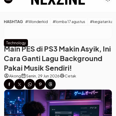
HASHTAG
#Wonderkid
#lomba 17 agustus
#kegiatan kara
Technology
Main PES di PS3 Makin Asyik, Ini
Cara Ganti Lagu Background
Pakai Musik Sendiri!
account_circle
calendar_month
print
Akong
Senin, 29 Jun 2026
Cetak