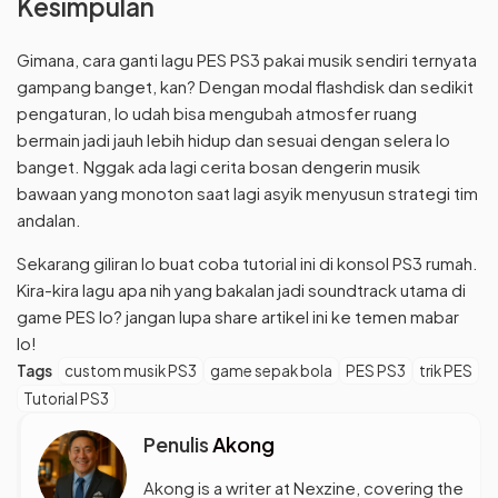
Kesimpulan
Gimana, cara ganti lagu PES PS3 pakai musik sendiri ternyata
gampang banget, kan? Dengan modal flashdisk dan sedikit
pengaturan, lo udah bisa mengubah atmosfer ruang
bermain jadi jauh lebih hidup dan sesuai dengan selera lo
banget. Nggak ada lagi cerita bosan dengerin musik
bawaan yang monoton saat lagi asyik menyusun strategi tim
andalan.
Sekarang giliran lo buat coba tutorial ini di konsol PS3 rumah.
Kira-kira lagu apa nih yang bakalan jadi soundtrack utama di
game PES lo? jangan lupa share artikel ini ke temen mabar
lo!
Tags
custom musik PS3
game sepak bola
PES PS3
trik PES
Tutorial PS3
Penulis
Akong
Akong is a writer at Nexzine, covering the