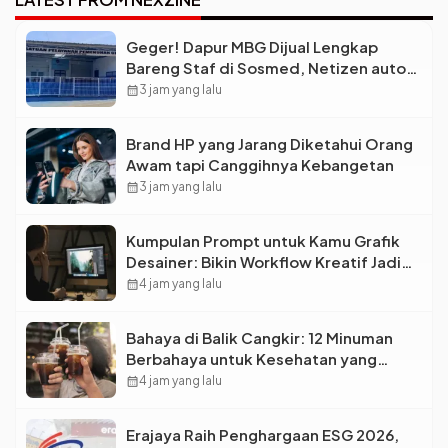
Geger! Dapur MBG Dijual Lengkap
Bareng Staf di Sosmed, Netizen auto
Syok
calendar_month
3 jam yang lalu
Brand HP yang Jarang Diketahui Orang
Awam tapi Canggihnya Kebangetan
calendar_month
3 jam yang lalu
Kumpulan Prompt untuk Kamu Grafik
Desainer: Bikin Workflow Kreatif Jadi
Super Cepat!
calendar_month
4 jam yang lalu
Bahaya di Balik Cangkir: 12 Minuman
Berbahaya untuk Kesehatan yang
Wajib Dihindari Saat Nongkrong
calendar_month
4 jam yang lalu
Erajaya Raih Penghargaan ESG 2026,