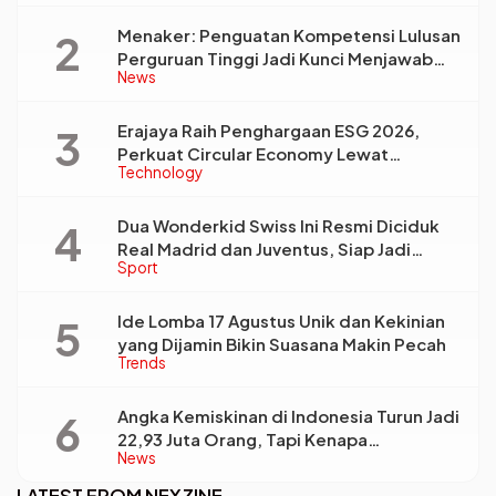
Menaker: Penguatan Kompetensi Lulusan
Perguruan Tinggi Jadi Kunci Menjawab
News
Kebutuhan Dunia Kerja
Erajaya Raih Penghargaan ESG 2026,
Perkuat Circular Economy Lewat
Technology
Pengelolaan Limbah Berkelanjutan
Dua Wonderkid Swiss Ini Resmi Diciduk
Real Madrid dan Juventus, Siap Jadi
Sport
Bintang Baru Eropa
Ide Lomba 17 Agustus Unik dan Kekinian
yang Dijamin Bikin Suasana Makin Pecah
Trends
Angka Kemiskinan di Indonesia Turun Jadi
22,93 Juta Orang, Tapi Kenapa
News
Ketimpangan Desa dan Kota Malah Makin
Lebar?
LATEST FROM NEXZINE