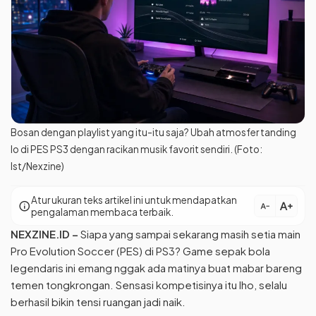
Bosan dengan playlist yang itu-itu saja? Ubah atmosfer tanding
lo di PES PS3 dengan racikan musik favorit sendiri. (Foto:
Ist/Nexzine)
Atur ukuran teks artikel ini untuk mendapatkan
text_increase
info
text_decrease
pengalaman membaca terbaik.
NEXZINE.ID
–
Siapa yang sampai sekarang masih setia main
Pro Evolution Soccer (PES) di PS3? Game sepak bola
legendaris ini emang nggak ada matinya buat mabar bareng
temen tongkrongan. Sensasi kompetisinya itu lho, selalu
berhasil bikin tensi ruangan jadi naik.