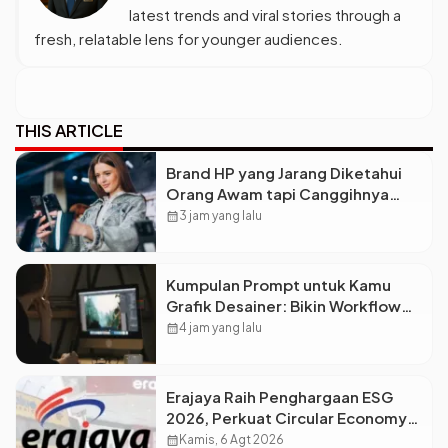
latest trends and viral stories through a
fresh, relatable lens for younger audiences.
THIS ARTICLE
Brand HP yang Jarang Diketahui
Orang Awam tapi Canggihnya
Kebangetan
calendar_month
3 jam yang lalu
Kumpulan Prompt untuk Kamu
Grafik Desainer: Bikin Workflow
Kreatif Jadi Super Cepat!
calendar_month
4 jam yang lalu
Erajaya Raih Penghargaan ESG
2026, Perkuat Circular Economy
Lewat Pengelolaan Limbah
calendar_month
Kamis, 6 Agt 2026