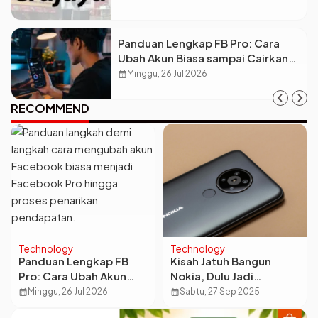
Berkelanjutan
Panduan Lengkap FB Pro: Cara
Ubah Akun Biasa sampai Cairkan
Dolar ke Rekening
calendar_month
Minggu, 26 Jul 2026
RECOMMEND
Technology
Technology
Panduan Lengkap FB
Kisah Jatuh Bangun
Pro: Cara Ubah Akun
Nokia, Dulu Jadi
Biasa sampai Cairkan
Legenda Sekarang
calendar_month
Minggu, 26 Jul 2026
calendar_month
Sabtu, 27 Sep 2025
Dolar ke Rekening
Tersingkir