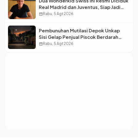
Dua Wonderkid Swiss Ini Resmi Diciduk
Real Madrid dan Juventus, Siap Jadi
Bintang Baru Eropa
calendar_month
Rabu, 5 Agt 2026
Pembunuhan Mutilasi Depok Unkap
Sisi Gelap Penjual Piscok Berdarah
Dingin
calendar_month
Rabu, 5 Agt 2026