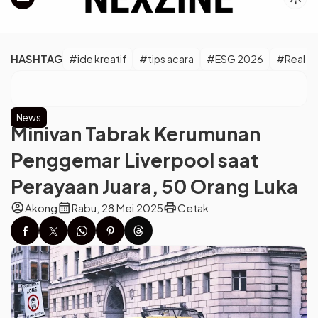
HASHTAG
#ide kreatif
#tips acara
#ESG 2026
#Real M
News
Minivan Tabrak Kerumunan
Penggemar Liverpool saat
Perayaan Juara, 50 Orang Luka
account_circle
calendar_month
print
Akong
Rabu, 28 Mei 2025
Cetak