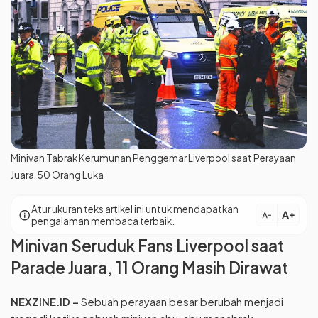
Minivan Tabrak Kerumunan Penggemar Liverpool saat Perayaan
Juara, 50 Orang Luka
Atur ukuran teks artikel ini untuk mendapatkan
text_increase
info
text_decrease
pengalaman membaca terbaik.
Minivan Seruduk Fans Liverpool saat
Parade Juara, 11 Orang Masih Dirawat
NEXZINE.ID –
Sebuah perayaan besar berubah menjadi