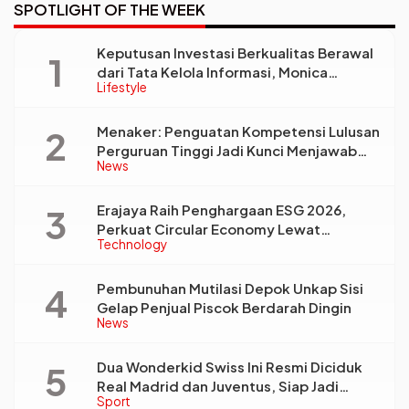
SPOTLIGHT OF THE WEEK
Keputusan Investasi Berkualitas Berawal
dari Tata Kelola Informasi, Monica
Lifestyle
Triyadi: Bukan Sekadar Analisis
Menaker: Penguatan Kompetensi Lulusan
Perguruan Tinggi Jadi Kunci Menjawab
News
Kebutuhan Dunia Kerja
Erajaya Raih Penghargaan ESG 2026,
Perkuat Circular Economy Lewat
Technology
Pengelolaan Limbah Berkelanjutan
Pembunuhan Mutilasi Depok Unkap Sisi
Gelap Penjual Piscok Berdarah Dingin
News
Dua Wonderkid Swiss Ini Resmi Diciduk
Real Madrid dan Juventus, Siap Jadi
Sport
Bintang Baru Eropa