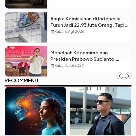
Angka Kemiskinan di Indonesia
Turun Jadi 22,93 Juta Orang, Tapi
Kenapa Ketimpangan Desa dan
calendar_month
Rabu, 5 Agt 2026
Kota Malah Makin Lebar?
Menelaah Kepemimpinan
Presiden Prabowo Subianto:
Antara Visi Besar, Implementasi,
calendar_month
Rabu, 15 Jul 2026
dan Amanat Konstitusi
RECOMMEND