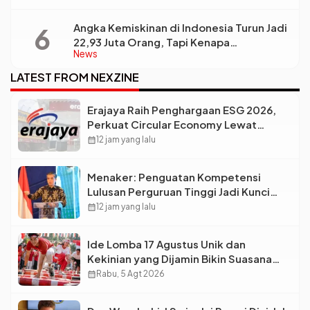
Angka Kemiskinan di Indonesia Turun Jadi
22,93 Juta Orang, Tapi Kenapa
News
Ketimpangan Desa dan Kota Malah Makin
Lebar?
LATEST FROM NEXZINE
Erajaya Raih Penghargaan ESG 2026,
Perkuat Circular Economy Lewat
Pengelolaan Limbah Berkelanjutan
calendar_month
12 jam yang lalu
Menaker: Penguatan Kompetensi
Lulusan Perguruan Tinggi Jadi Kunci
Menjawab Kebutuhan Dunia Kerja
calendar_month
12 jam yang lalu
Ide Lomba 17 Agustus Unik dan
Kekinian yang Dijamin Bikin Suasana
Makin Pecah
calendar_month
Rabu, 5 Agt 2026