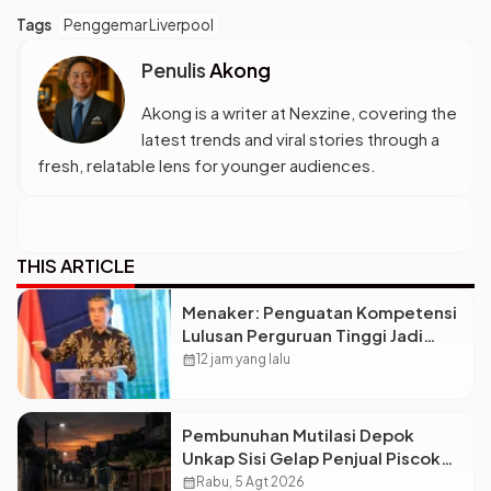
Tags
Penggemar Liverpool
Penulis
Akong
Akong is a writer at Nexzine, covering the
latest trends and viral stories through a
fresh, relatable lens for younger audiences.
THIS ARTICLE
Menaker: Penguatan Kompetensi
Lulusan Perguruan Tinggi Jadi
Kunci Menjawab Kebutuhan Dunia
calendar_month
12 jam yang lalu
Kerja
Pembunuhan Mutilasi Depok
Unkap Sisi Gelap Penjual Piscok
Berdarah Dingin
calendar_month
Rabu, 5 Agt 2026