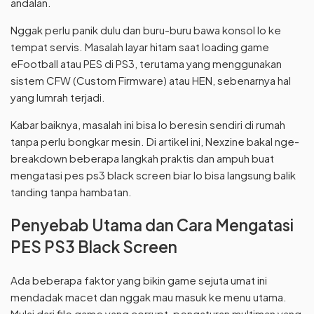
andalan.
Nggak perlu panik dulu dan buru-buru bawa konsol lo ke
tempat servis. Masalah layar hitam saat loading game
eFootball atau PES di PS3, terutama yang menggunakan
sistem CFW (Custom Firmware) atau HEN, sebenarnya hal
yang lumrah terjadi.
Kabar baiknya, masalah ini bisa lo beresin sendiri di rumah
tanpa perlu bongkar mesin. Di artikel ini, Nexzine bakal nge-
breakdown beberapa langkah praktis dan ampuh buat
mengatasi pes ps3 black screen biar lo bisa langsung balik
tanding tanpa hambatan.
Penyebab Utama dan Cara Mengatasi
PES PS3 Black Screen
Ada beberapa faktor yang bikin game sejuta umat ini
mendadak macet dan nggak mau masuk ke menu utama.
Mulai dari file game yang corrupt, pengaturan multiman yang