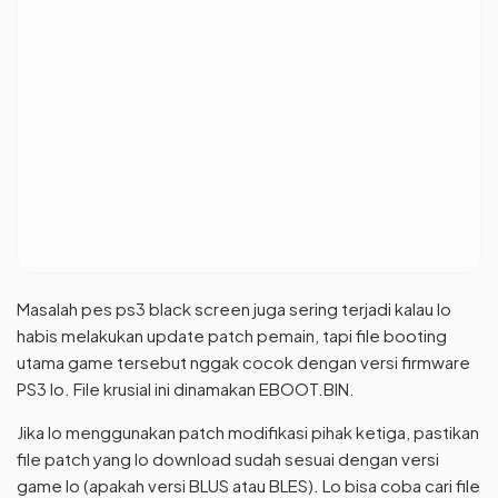
Masalah pes ps3 black screen juga sering terjadi kalau lo
habis melakukan update patch pemain, tapi file booting
utama game tersebut nggak cocok dengan versi firmware
PS3 lo. File krusial ini dinamakan EBOOT.BIN.
Jika lo menggunakan patch modifikasi pihak ketiga, pastikan
file patch yang lo download sudah sesuai dengan versi
game lo (apakah versi BLUS atau BLES). Lo bisa coba cari file