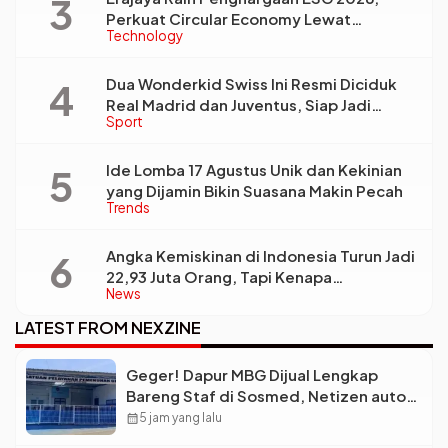
Perkuat Circular Economy Lewat
Technology
Pengelolaan Limbah Berkelanjutan
Dua Wonderkid Swiss Ini Resmi Diciduk
Real Madrid dan Juventus, Siap Jadi
Sport
Bintang Baru Eropa
Ide Lomba 17 Agustus Unik dan Kekinian
yang Dijamin Bikin Suasana Makin Pecah
Trends
Angka Kemiskinan di Indonesia Turun Jadi
22,93 Juta Orang, Tapi Kenapa
News
Ketimpangan Desa dan Kota Malah Makin
Lebar?
LATEST FROM NEXZINE
Geger! Dapur MBG Dijual Lengkap
Bareng Staf di Sosmed, Netizen auto
Syok
calendar_month
5 jam yang lalu