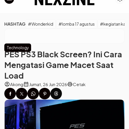
HASHTAG
#Wonderkid
#lomba 17 agustus
#kegiatan kara
Technology
PES PS3 Black Screen? Ini Cara
Mengatasi Game Macet Saat
Load
account_circle
calendar_month
print
Akong
Jumat, 26 Jun 2026
Cetak