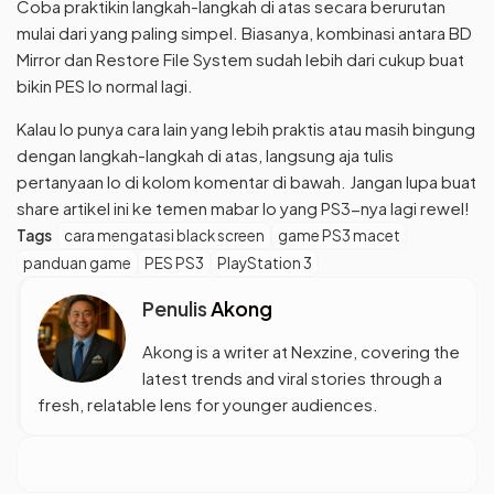
Coba praktikin langkah-langkah di atas secara berurutan
mulai dari yang paling simpel. Biasanya, kombinasi antara BD
Mirror dan Restore File System sudah lebih dari cukup buat
bikin PES lo normal lagi.
Kalau lo punya cara lain yang lebih praktis atau masih bingung
dengan langkah-langkah di atas, langsung aja tulis
pertanyaan lo di kolom komentar di bawah. Jangan lupa buat
share artikel ini ke temen mabar lo yang PS3-nya lagi rewel!
Tags
cara mengatasi black screen
game PS3 macet
panduan game
PES PS3
PlayStation 3
Penulis
Akong
Akong is a writer at Nexzine, covering the
latest trends and viral stories through a
fresh, relatable lens for younger audiences.