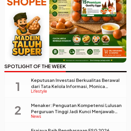
SPOTLIGHT OF THE WEEK
Keputusan Investasi Berkualitas Berawal
dari Tata Kelola Informasi, Monica
Lifestyle
Triyadi: Bukan Sekadar Analisis
Menaker: Penguatan Kompetensi Lulusan
Perguruan Tinggi Jadi Kunci Menjawab
News
Kebutuhan Dunia Kerja
Erajaya Raih Penghargaan ESG 2026,