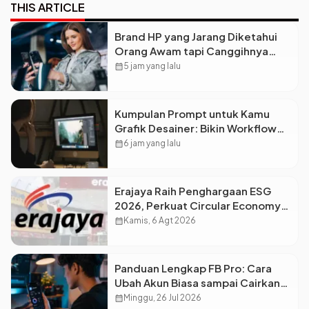
THIS ARTICLE
Brand HP yang Jarang Diketahui
Orang Awam tapi Canggihnya
Kebangetan
calendar_month
5 jam yang lalu
Kumpulan Prompt untuk Kamu
Grafik Desainer: Bikin Workflow
Kreatif Jadi Super Cepat!
calendar_month
6 jam yang lalu
Erajaya Raih Penghargaan ESG
2026, Perkuat Circular Economy
Lewat Pengelolaan Limbah
calendar_month
Kamis, 6 Agt 2026
Berkelanjutan
Panduan Lengkap FB Pro: Cara
Ubah Akun Biasa sampai Cairkan
Dolar ke Rekening
calendar_month
Minggu, 26 Jul 2026