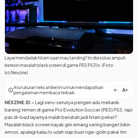
Layar mendadak hitam saat mau tanding? Ini dia solusi ampuh
beresin masalah black screen di game PES PS3 lo. (Foto:
Ist/Nexzine)
Atur ukuran teks artikel ini untuk mendapatkan
text_increase
info
text_decrease
pengalaman membaca terbaik.
NEXZINE.ID
–
Lagi seru-serunya pengen adu mekanik
bareng temen di game Pro Evolution Soccer (PES) PS3, tapi
pas di-load layarnya malah berubah jadi hitam pekat?
Masalah black screen kayak gini emang sering banget bikin
emosi, apalagi kalau lo udah siap buat nge-golin pakai tim