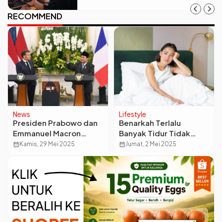
RECOMMEND
News
Lifestyle
Presiden Prabowo dan
Benarkah Terlalu
Emmanuel Macron
Banyak Tidur Tidak
Sepakat Perkuat Kerja
Baik? Ini Dampak Tidur
calendar_month
Kamis, 29 Mei 2025
calendar_month
Jumat, 2 Mei 2025
Sama Strategis
Berlebihan bagi
Indonesia-Prancis
Kesehatan