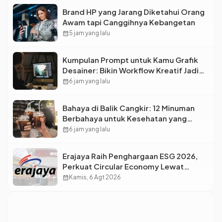
Brand HP yang Jarang Diketahui Orang
Awam tapi Canggihnya Kebangetan
calendar_month
5 jam yang lalu
Kumpulan Prompt untuk Kamu Grafik
Desainer: Bikin Workflow Kreatif Jadi
Super Cepat!
calendar_month
6 jam yang lalu
Bahaya di Balik Cangkir: 12 Minuman
Berbahaya untuk Kesehatan yang
Wajib Dihindari Saat Nongkrong
calendar_month
6 jam yang lalu
Erajaya Raih Penghargaan ESG 2026,
Perkuat Circular Economy Lewat
Pengelolaan Limbah Berkelanjutan
calendar_month
Kamis, 6 Agt 2026