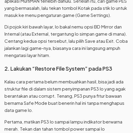
aplikasi MultiMAN terlebih dahulu. Setelah itu, cari game PES
yang bermasalah, lalu tekan tombol Kotak pada stik lo untuk
masuk ke menu pengaturan game (Game Settings).
Di pojok kiri bawah layar, lo bakal nemu opsi BD Mirror dan
Internal (atau External, tergantung lo simpan game di mana).
Centang kedua opsi tersebut, lalu pilih Save atau Exit. Coba
jalankan lagi game-nya, biasanya cara ini langsung ampuh
mengatasi layar hitam.
2. Lakukan “Restore File System” pada PS3
Kalau cara pertama belum membuahkan hasil, bisa jadi ada
struktur file di dalam sistem penyimpanan PS3 lo yang agak
berantakan atau corrupt. Tenang, PS3 punya fitur bawaan
bernama Safe Mode buat benerin hal ini tanpa menghapus
data game lo.
Pertama, matikan PS3 lo sampai lampu indikator berwarna
merah. Tekan dan tahan tombol power sampai lo