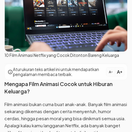
10 Film Animasi Netflix yang Cocok Ditonton Bareng Keluarga
Atur ukuran teks artikel ini untuk mendapatkan
text_increase
info
text_decrease
pengalaman membaca terbaik.
Mengapa Film Animasi Cocok untuk Hiburan
Keluarga?
Film animasi bukan cuma buat anak-anak. Banyak film animasi
sekarang dikemas dengan cerita menyentuh, humor
cerdas, hingga pesan moral yang bisa dinikmati semua usia.
Apalagi kalau kamu langganan Netflix, ada banyak banget