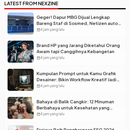
Lebar?
LATEST FROM NEXZINE
Geger! Dapur MBG Dijual Lengkap
Bareng Staf di Sosmed, Netizen auto
Syok
calendar_month
4 jam yang lalu
Brand HP yang Jarang Diketahui Orang
Awam tapi Canggihnya Kebangetan
calendar_month
4 jam yang lalu
Kumpulan Prompt untuk Kamu Grafik
Desainer: Bikin Workflow Kreatif Jadi
Super Cepat!
calendar_month
4 jam yang lalu
Bahaya di Balik Cangkir: 12 Minuman
Berbahaya untuk Kesehatan yang
Wajib Dihindari Saat Nongkrong
calendar_month
4 jam yang lalu
Erajaya Raih Penghargaan ESG 2026,