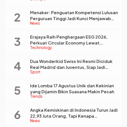
Menaker: Penguatan Kompetensi Lulusan
Perguruan Tinggi Jadi Kunci Menjawab
News
Kebutuhan Dunia Kerja
Erajaya Raih Penghargaan ESG 2026,
Perkuat Circular Economy Lewat
Technology
Pengelolaan Limbah Berkelanjutan
Dua Wonderkid Swiss Ini Resmi Diciduk
Real Madrid dan Juventus, Siap Jadi
Sport
Bintang Baru Eropa
Ide Lomba 17 Agustus Unik dan Kekinian
yang Dijamin Bikin Suasana Makin Pecah
Trends
Angka Kemiskinan di Indonesia Turun Jadi
22,93 Juta Orang, Tapi Kenapa
News
Ketimpangan Desa dan Kota Malah Makin