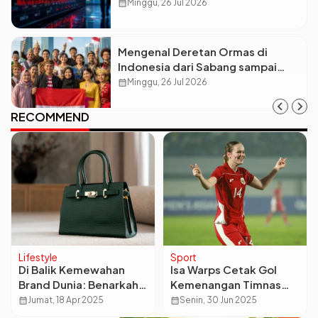
Petinggi Mengundurkan Diri
calendar_month
Minggu, 26 Jul 2026
Mengenal Deretan Ormas di
Indonesia dari Sabang sampai
Merauke
calendar_month
Minggu, 26 Jul 2026
RECOMMEND
Lifestyle
Sport
Di Balik Kemewahan
Isa Warps Cetak Gol
Brand Dunia: Benarkah
Kemenangan Timnas
Produk Luxury Dibuat di
Putri Indonesia vs
calendar_month
Jumat, 18 Apr 2025
calendar_month
Senin, 30 Jun 2025
China?
Kirgistan, Ini Profil