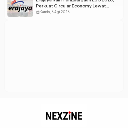
Perkuat Circular Economy Lewat
Pengelolaan Limbah Berkelanjutan
calendar_month
Kamis, 6 Agt 2026