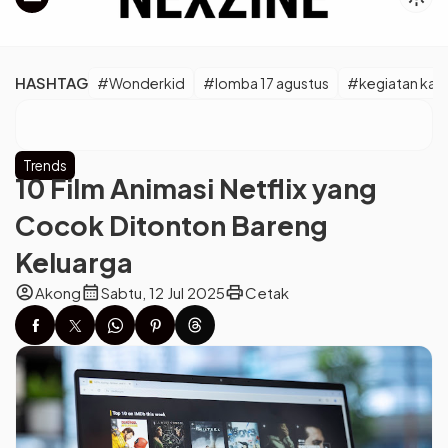
HASHTAG
#Wonderkid
#lomba 17 agustus
#kegiatan kara
Trends
10 Film Animasi Netflix yang
Cocok Ditonton Bareng
Keluarga
account_circle
calendar_month
print
Akong
Sabtu, 12 Jul 2025
Cetak