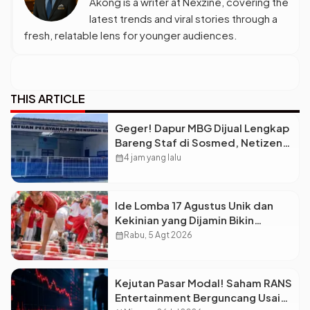
Akong is a writer at Nexzine, covering the
latest trends and viral stories through a
fresh, relatable lens for younger audiences.
THIS ARTICLE
Geger! Dapur MBG Dijual Lengkap
Bareng Staf di Sosmed, Netizen
auto Syok
calendar_month
4 jam yang lalu
Ide Lomba 17 Agustus Unik dan
Kekinian yang Dijamin Bikin
Suasana Makin Pecah
calendar_month
Rabu, 5 Agt 2026
Kejutan Pasar Modal! Saham RANS
Entertainment Berguncang Usai