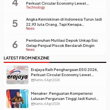
Perkuat Circular Economy Lewat
Technology
Pengelolaan Limbah Berkelanjutan
Angka Kemiskinan di Indonesia Turun Jadi
22,93 Juta Orang, Tapi Kenapa
News
Ketimpangan Desa dan Kota Malah Makin
Lebar?
Pembunuhan Mutilasi Depok Unkap Sisi
Gelap Penjual Piscok Berdarah Dingin
News
LATEST FROM NEXZINE
Erajaya Raih Penghargaan ESG 2026,
Perkuat Circular Economy Lewat
Pengelolaan Limbah Berkelanjutan
calendar_month
Kamis, 6 Agt 2026
Menaker: Penguatan Kompetensi
Lulusan Perguruan Tinggi Jadi Kunci
Menjawab Kebutuhan Dunia Kerja
calendar_month
Kamis, 6 Agt 2026