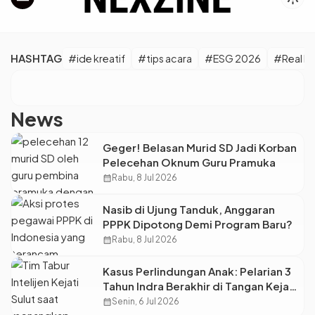
HASHTAG
#ide kreatif
#tips acara
#ESG 2026
#Real M
News
Geger! Belasan Murid SD Jadi Korban
Pelecehan Oknum Guru Pramuka
calendar_month
Rabu, 8 Jul 2026
Nasib di Ujung Tanduk, Anggaran
PPPK Dipotong Demi Program Baru?
calendar_month
Rabu, 8 Jul 2026
Kasus Perlindungan Anak: Pelarian 3
Tahun Indra Berakhir di Tangan Kejati
Sulut
calendar_month
Senin, 6 Jul 2026