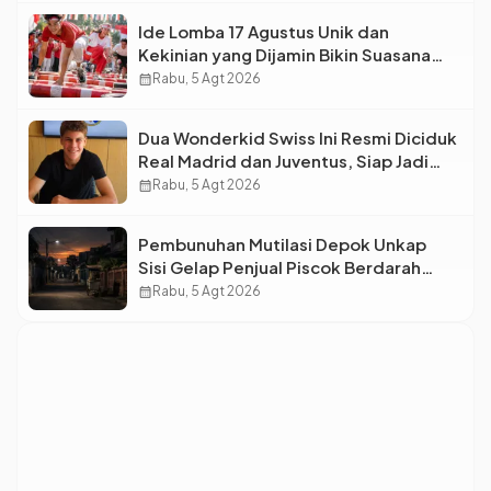
Ide Lomba 17 Agustus Unik dan
Kekinian yang Dijamin Bikin Suasana
Makin Pecah
calendar_month
Rabu, 5 Agt 2026
Dua Wonderkid Swiss Ini Resmi Diciduk
Real Madrid dan Juventus, Siap Jadi
Bintang Baru Eropa
calendar_month
Rabu, 5 Agt 2026
Pembunuhan Mutilasi Depok Unkap
Sisi Gelap Penjual Piscok Berdarah
Dingin
calendar_month
Rabu, 5 Agt 2026