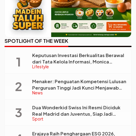
SPOTLIGHT OF THE WEEK
Keputusan Investasi Berkualitas Berawal
dari Tata Kelola Informasi, Monica
Lifestyle
Triyadi: Bukan Sekadar Analisis
Menaker: Penguatan Kompetensi Lulusan
Perguruan Tinggi Jadi Kunci Menjawab
News
Kebutuhan Dunia Kerja
Dua Wonderkid Swiss Ini Resmi Diciduk
Real Madrid dan Juventus, Siap Jadi
Sport
Bintang Baru Eropa
Erajaya Raih Penghargaan ESG 2026,