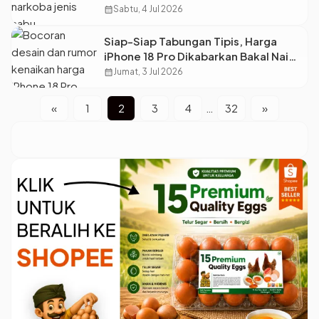
Dalam Anus
calendar_month
Sabtu, 4 Jul 2026
Siap-Siap Tabungan Tipis, Harga
iPhone 18 Pro Dikabarkan Bakal Naik
Drastis!
calendar_month
Jumat, 3 Jul 2026
«
1
2
3
4
…
32
»