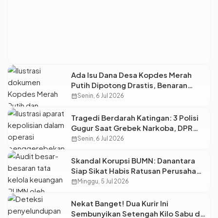
Ada Isu Dana Desa Kopdes Merah
Putih Dipotong Drastis, Benaran
Diperas?
calendar_month
Senin, 6 Jul 2026
Tragedi Berdarah Katingan: 3 Polisi
Gugur Saat Grebek Narkoba, DPR
Minta Pelaku Dihukum Mati!
calendar_month
Senin, 6 Jul 2026
Skandal Korupsi BUMN: Danantara
Siap Sikat Habis Ratusan Perusahaan
Pelat Merah!
calendar_month
Minggu, 5 Jul 2026
Nekat Banget! Dua Kurir Ini
Sembunyikan Setengah Kilo Sabu di