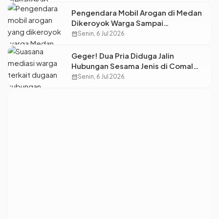
Pengendara Mobil Arogan di Medan
Dikeroyok Warga Sampai
Tersungkur, Netizen: Ending-nya
calendar_month
Senin, 6 Jul 2026
Puas Banget!
Geger! Dua Pria Diduga Jalin
Hubungan Sesama Jenis di Comal
Digerebek Warga
calendar_month
Senin, 6 Jul 2026