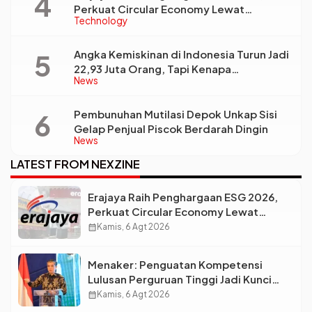
Perkuat Circular Economy Lewat
Technology
Pengelolaan Limbah Berkelanjutan
Angka Kemiskinan di Indonesia Turun Jadi
22,93 Juta Orang, Tapi Kenapa
News
Ketimpangan Desa dan Kota Malah Makin
Lebar?
Pembunuhan Mutilasi Depok Unkap Sisi
Gelap Penjual Piscok Berdarah Dingin
News
LATEST FROM NEXZINE
Erajaya Raih Penghargaan ESG 2026,
Perkuat Circular Economy Lewat
Pengelolaan Limbah Berkelanjutan
calendar_month
Kamis, 6 Agt 2026
Menaker: Penguatan Kompetensi
Lulusan Perguruan Tinggi Jadi Kunci
Menjawab Kebutuhan Dunia Kerja
calendar_month
Kamis, 6 Agt 2026