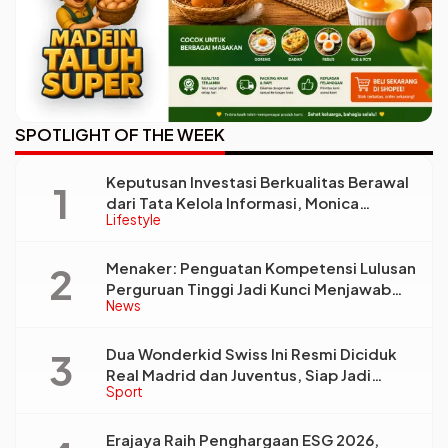
SPOTLIGHT OF THE WEEK
Keputusan Investasi Berkualitas Berawal
dari Tata Kelola Informasi, Monica
Lifestyle
Triyadi: Bukan Sekadar Analisis
Menaker: Penguatan Kompetensi Lulusan
Perguruan Tinggi Jadi Kunci Menjawab
News
Kebutuhan Dunia Kerja
Dua Wonderkid Swiss Ini Resmi Diciduk
Real Madrid dan Juventus, Siap Jadi
Sport
Bintang Baru Eropa
Erajaya Raih Penghargaan ESG 2026,