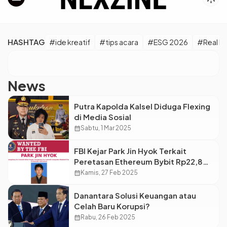
HASHTAG
#ide kreatif
#tips acara
#ESG 2026
#Real M
News
Putra Kapolda Kalsel Diduga Flexing
di Media Sosial
calendar_month
Sabtu, 1 Mar 2025
FBI Kejar Park Jin Hyok Terkait
Peretasan Ethereum Bybit Rp22,8
Triliun
calendar_month
Kamis, 27 Feb 2025
Danantara Solusi Keuangan atau
Celah Baru Korupsi?
calendar_month
Rabu, 26 Feb 2025