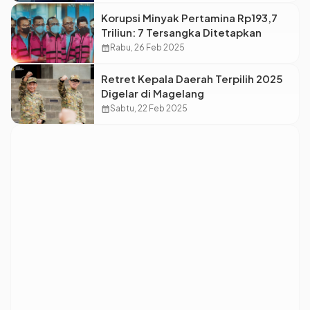
Korupsi Minyak Pertamina Rp193,7
Triliun: 7 Tersangka Ditetapkan
calendar_month
Rabu, 26 Feb 2025
Retret Kepala Daerah Terpilih 2025
Digelar di Magelang
calendar_month
Sabtu, 22 Feb 2025