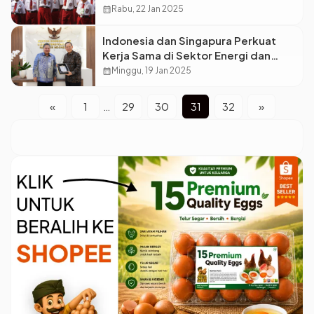
2025 Diterbitkan: Pembelajaran
calendar_month
Rabu, 22 Jan 2025
Mandiri dan Libur Idulfitri diatur
Secara Terperinci
Indonesia dan Singapura Perkuat
Kerja Sama di Sektor Energi dan
Ketenaga kerjaan
calendar_month
Minggu, 19 Jan 2025
«
1
…
29
30
31
32
»