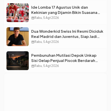
Ide Lomba 17 Agustus Unik dan
Kekinian yang Dijamin Bikin Suasana
Makin Pecah
calendar_month
Rabu, 5 Agt 2026
Dua Wonderkid Swiss Ini Resmi Diciduk
Real Madrid dan Juventus, Siap Jadi
Bintang Baru Eropa
calendar_month
Rabu, 5 Agt 2026
Pembunuhan Mutilasi Depok Unkap
Sisi Gelap Penjual Piscok Berdarah
Dingin
calendar_month
Rabu, 5 Agt 2026