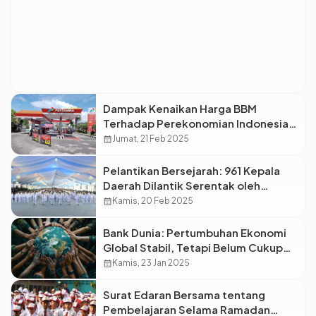
Dampak Kenaikan Harga BBM
Terhadap Perekonomian Indonesia
di 2025
calendar_month
Jumat, 21 Feb 2025
Pelantikan Bersejarah: 961 Kepala
Daerah Dilantik Serentak oleh
Presiden Prabowo di Istana Negara
calendar_month
Kamis, 20 Feb 2025
Bank Dunia: Pertumbuhan Ekonomi
Global Stabil, Tetapi Belum Cukup
untuk Atasi Kemiskinan
calendar_month
Kamis, 23 Jan 2025
Surat Edaran Bersama tentang
Pembelajaran Selama Ramadan