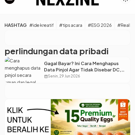
HASHTAG
#ide kreatif
#tips acara
#ESG 2026
#Real M
perlindungan data pribadi
Gagal Bayar? Ini Cara Menghapus
Data Pinjol Agar Tidak Disebar DC,
Aman & Sesuai Hukum!
calendar_month
Senin, 29 Jun 2026