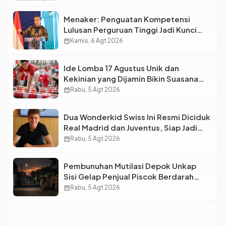
Menaker: Penguatan Kompetensi
Lulusan Perguruan Tinggi Jadi Kunci
Menjawab Kebutuhan Dunia Kerja
calendar_month
Kamis, 6 Agt 2026
Ide Lomba 17 Agustus Unik dan
Kekinian yang Dijamin Bikin Suasana
Makin Pecah
calendar_month
Rabu, 5 Agt 2026
Dua Wonderkid Swiss Ini Resmi Diciduk
Real Madrid dan Juventus, Siap Jadi
Bintang Baru Eropa
calendar_month
Rabu, 5 Agt 2026
Pembunuhan Mutilasi Depok Unkap
Sisi Gelap Penjual Piscok Berdarah
Dingin
calendar_month
Rabu, 5 Agt 2026