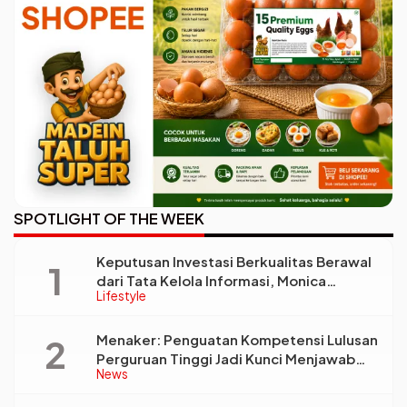
SPOTLIGHT OF THE WEEK
Keputusan Investasi Berkualitas Berawal
dari Tata Kelola Informasi, Monica
Lifestyle
Triyadi: Bukan Sekadar Analisis
Menaker: Penguatan Kompetensi Lulusan
Perguruan Tinggi Jadi Kunci Menjawab
News
Kebutuhan Dunia Kerja