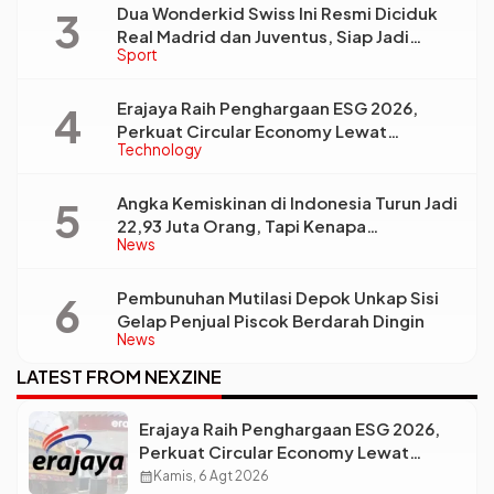
Dua Wonderkid Swiss Ini Resmi Diciduk
Real Madrid dan Juventus, Siap Jadi
Sport
Bintang Baru Eropa
Erajaya Raih Penghargaan ESG 2026,
Perkuat Circular Economy Lewat
Technology
Pengelolaan Limbah Berkelanjutan
Angka Kemiskinan di Indonesia Turun Jadi
22,93 Juta Orang, Tapi Kenapa
News
Ketimpangan Desa dan Kota Malah Makin
Lebar?
Pembunuhan Mutilasi Depok Unkap Sisi
Gelap Penjual Piscok Berdarah Dingin
News
LATEST FROM NEXZINE
Erajaya Raih Penghargaan ESG 2026,
Perkuat Circular Economy Lewat
Pengelolaan Limbah Berkelanjutan
calendar_month
Kamis, 6 Agt 2026