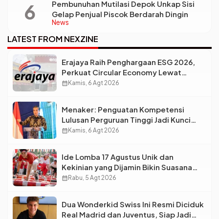
Pembunuhan Mutilasi Depok Unkap Sisi
Gelap Penjual Piscok Berdarah Dingin
News
LATEST FROM NEXZINE
Erajaya Raih Penghargaan ESG 2026,
Perkuat Circular Economy Lewat
Pengelolaan Limbah Berkelanjutan
calendar_month
Kamis, 6 Agt 2026
Menaker: Penguatan Kompetensi
Lulusan Perguruan Tinggi Jadi Kunci
Menjawab Kebutuhan Dunia Kerja
calendar_month
Kamis, 6 Agt 2026
Ide Lomba 17 Agustus Unik dan
Kekinian yang Dijamin Bikin Suasana
Makin Pecah
calendar_month
Rabu, 5 Agt 2026
Dua Wonderkid Swiss Ini Resmi Diciduk
Real Madrid dan Juventus, Siap Jadi