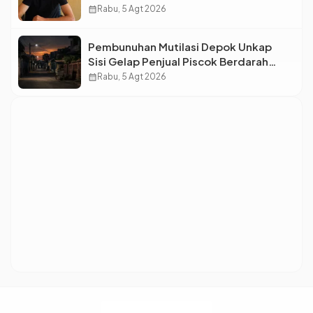
Bintang Baru Eropa
calendar_month
Rabu, 5 Agt 2026
Pembunuhan Mutilasi Depok Unkap
Sisi Gelap Penjual Piscok Berdarah
Dingin
calendar_month
Rabu, 5 Agt 2026