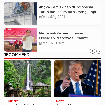
Angka Kemiskinan di Indonesia
Turun Jadi 22,93 Juta Orang, Tapi
Kenapa Ketimpangan Desa dan
calendar_month
Rabu, 5 Agt 2026
Kota Malah Makin Lebar?
Menelaah Kepemimpinan
Presiden Prabowo Subianto:
Antara Visi Besar, Implementasi,
calendar_month
Rabu, 15 Jul 2026
dan Amanat Konstitusi
RECOMMEND
Tourism
News
Tiga Desa Wisata
Trump Murka Tuduh