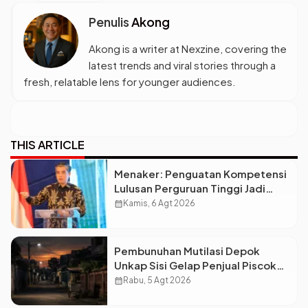
Penulis
Akong
Akong is a writer at Nexzine, covering the
latest trends and viral stories through a
fresh, relatable lens for younger audiences.
THIS ARTICLE
Menaker: Penguatan Kompetensi
Lulusan Perguruan Tinggi Jadi
Kunci Menjawab Kebutuhan Dunia
calendar_month
Kamis, 6 Agt 2026
Kerja
Pembunuhan Mutilasi Depok
Unkap Sisi Gelap Penjual Piscok
Berdarah Dingin
calendar_month
Rabu, 5 Agt 2026