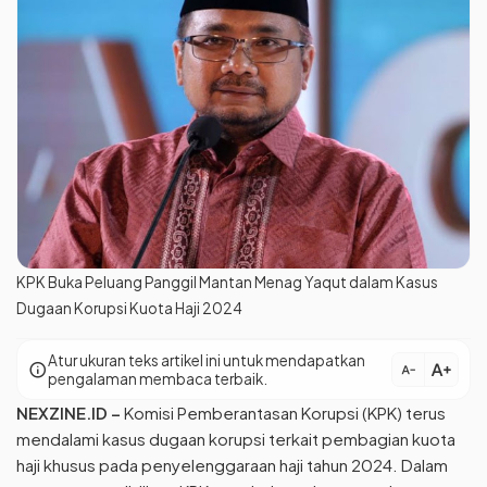
KPK Buka Peluang Panggil Mantan Menag Yaqut dalam Kasus
Dugaan Korupsi Kuota Haji 2024
Atur ukuran teks artikel ini untuk mendapatkan
text_increase
info
text_decrease
pengalaman membaca terbaik.
NEXZINE.ID –
Komisi Pemberantasan Korupsi (KPK) terus
mendalami kasus dugaan korupsi terkait pembagian kuota
haji khusus pada penyelenggaraan haji tahun 2024. Dalam