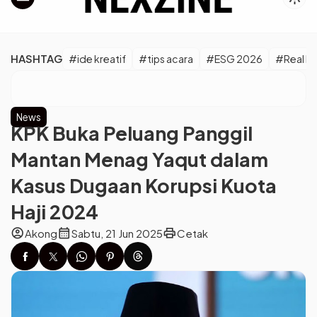
HASHTAG
#ide kreatif
#tips acara
#ESG 2026
#Real M
News
KPK Buka Peluang Panggil
Mantan Menag Yaqut dalam
Kasus Dugaan Korupsi Kuota
Haji 2024
account_circle
calendar_month
print
Akong
Sabtu, 21 Jun 2025
Cetak