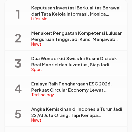
Keputusan Investasi Berkualitas Berawal
dari Tata Kelola Informasi, Monica
Lifestyle
Triyadi: Bukan Sekadar Analisis
Menaker: Penguatan Kompetensi Lulusan
Perguruan Tinggi Jadi Kunci Menjawab
News
Kebutuhan Dunia Kerja
Dua Wonderkid Swiss Ini Resmi Diciduk
Real Madrid dan Juventus, Siap Jadi
Sport
Bintang Baru Eropa
Erajaya Raih Penghargaan ESG 2026,
Perkuat Circular Economy Lewat
Technology
Pengelolaan Limbah Berkelanjutan
Angka Kemiskinan di Indonesia Turun Jadi
22,93 Juta Orang, Tapi Kenapa
News
Ketimpangan Desa dan Kota Malah Makin
Lebar?