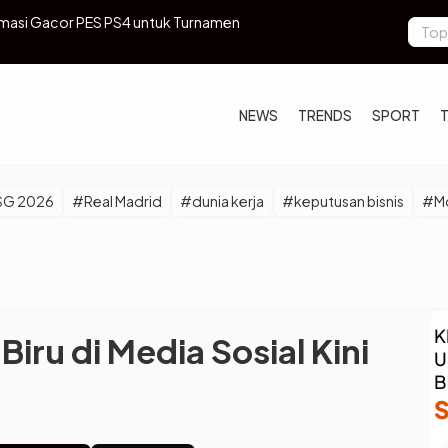
masi Gacor PES PS4 untuk Turnamen
7 Mobil Pali
NEWS
TRENDS
SPORT
SG 2026
#Real Madrid
#dunia kerja
#keputusan bisnis
#Mo
ru di Media Sosial Kini