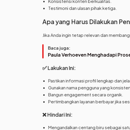
Konsistensi konten berkualitas.
Testimoni dan ulasan pihak ketiga.
Apa yang Harus Dilakukan Pe
Jika Anda ingin tetap relevan dan membangun
Baca juga:
Paula Verhoeven Menghadapi Pros
✅ Lakukan Ini:
Pastikan informasi profil lengkap dan jela
Gunakan nama pengguna yang konsisten
Bangun engagement secara organik.
Pertimbangkan layanan berbayar jika ses
❌ Hindari Ini:
Mengandalkan centang biru sebagai satu-