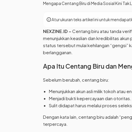
Mengapa Centang Biru di Media Sosial Kini Tak L
info
Atur ukuran teks artikel ini untuk menda
NEXZINE.ID –
Centang biru atau tanda verif
menunjukkan keaslian dan kredibilitas akun pu
status tersebut mulai kehilangan “gengsi”
berlangganan.
Apa Itu Centang Biru dan Men
Sebelum berubah, centang biru:
Menunjukkan akun asli milik tokoh atau ent
Menjadi bukti kepercayaan dan otoritas.
Sulit didapat harus melalui proses seleksi
Dengan kata lain, centang biru adalah “pen
terpercaya.