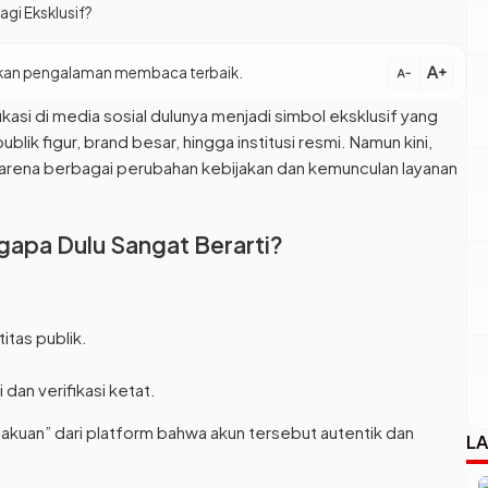
agi Eksklusif?
text_increase
patkan pengalaman membaca terbaik.
text_decrease
ikasi di media sosial dulunya menjadi simbol eksklusif yang
blik figur, brand besar, hingga institusi resmi. Namun kini,
 karena berbagai perubahan kebijakan dan kemunculan layanan
gapa Dulu Sangat Berarti?
itas publik.
 dan verifikasi ketat.
gakuan” dari platform bahwa akun tersebut autentik dan
LA