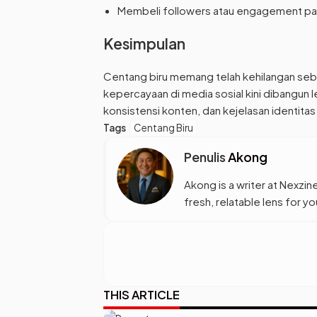
Membeli followers atau engagement pa
Kesimpulan
Centang biru memang telah kehilangan seb
kepercayaan di media sosial kini dibangun le
konsistensi konten, dan kejelasan identita
Tags
Centang Biru
Penulis
Akong
Akong is a writer at Nexzine
fresh, relatable lens for 
THIS ARTICLE