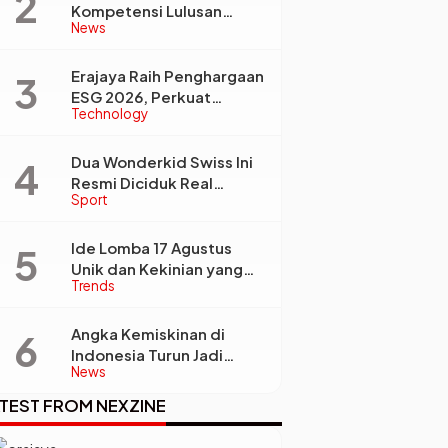
Kompetensi Lulusan
News
Perguruan Tinggi Jadi
Kunci Menjawab
Kebutuhan Dunia Kerja
Erajaya Raih Penghargaan
ESG 2026, Perkuat
Technology
Circular Economy Lewat
Pengelolaan Limbah
Berkelanjutan
Dua Wonderkid Swiss Ini
Resmi Diciduk Real
Sport
Madrid dan Juventus,
Siap Jadi Bintang Baru
Eropa
Ide Lomba 17 Agustus
Unik dan Kekinian yang
Trends
Dijamin Bikin Suasana
Makin Pecah
Angka Kemiskinan di
Indonesia Turun Jadi
News
22,93 Juta Orang, Tapi
Kenapa Ketimpangan
TEST FROM NEXZINE
Desa dan Kota Malah
Makin Lebar?