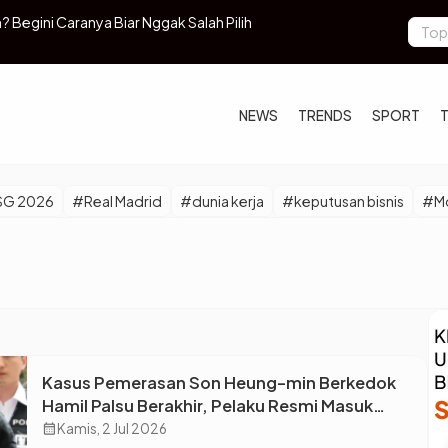
? Begini Caranya Biar Nggak Salah Pilih
TSMC Luncur
NEWS
TRENDS
SPORT
SG 2026
#Real Madrid
#dunia kerja
#keputusan bisnis
#Mo
Kasus Pemerasan Son Heung-min Berkedok
Hamil Palsu Berakhir, Pelaku Resmi Masuk
Penjara!
calendar_month
Kamis, 2 Jul 2026