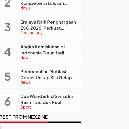
Kompetensi Lulusan
News
Perguruan Tinggi Jadi
Kunci Menjawab
Kebutuhan Dunia Kerja
Erajaya Raih Penghargaan
ESG 2026, Perkuat
Technology
Circular Economy Lewat
Pengelolaan Limbah
Berkelanjutan
Angka Kemiskinan di
Indonesia Turun Jadi
News
22,93 Juta Orang, Tapi
Kenapa Ketimpangan
Desa dan Kota Malah
Pembunuhan Mutilasi
Makin Lebar?
Depok Unkap Sisi Gelap
News
Penjual Piscok Berdarah
Dingin
Dua Wonderkid Swiss Ini
Resmi Diciduk Real
Sport
Madrid dan Juventus,
Siap Jadi Bintang Baru
TEST FROM NEXZINE
Eropa