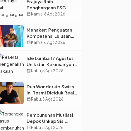
Erajaya Raih
Penghargaan ESG
2026, Perkuat Circular
calendar_month
Kamis, 6 Agt 2026
Economy Lewat
Pengelolaan Limbah
Menaker: Penguatan
Berkelanjutan
Kompetensi Lulusan
Perguruan Tinggi Jadi
calendar_month
Kamis, 6 Agt 2026
Kunci Menjawab
Kebutuhan Dunia Kerja
Ide Lomba 17 Agustus
Unik dan Kekinian yang
Dijamin Bikin Suasana
calendar_month
Rabu, 5 Agt 2026
Makin Pecah
Dua Wonderkid Swiss
Ini Resmi Diciduk Real
Madrid dan Juventus,
calendar_month
Rabu, 5 Agt 2026
Siap Jadi Bintang Baru
Eropa
Pembunuhan Mutilasi
Depok Unkap Sisi
Gelap Penjual Piscok
calendar_month
Rabu, 5 Agt 2026