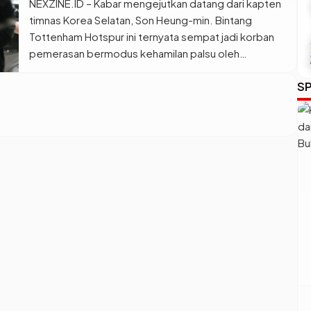
NEXZINE.ID – Kabar mengejutkan datang dari kapten
timnas Korea Selatan, Son Heung-min. Bintang
Tottenham Hotspur ini ternyata sempat jadi korban
pemerasan bermodus kehamilan palsu oleh
sepasang kekasih. Kasus hukum yang melelahkan ini
SP
akhirnya resmi mencapai babak akhir di Mahkamah
Agung Korea Selatan pada Kamis (2/7/2026). Pihak
pengadilan tertinggi sepakat untuk menolak banding
pelaku dan tetap […]