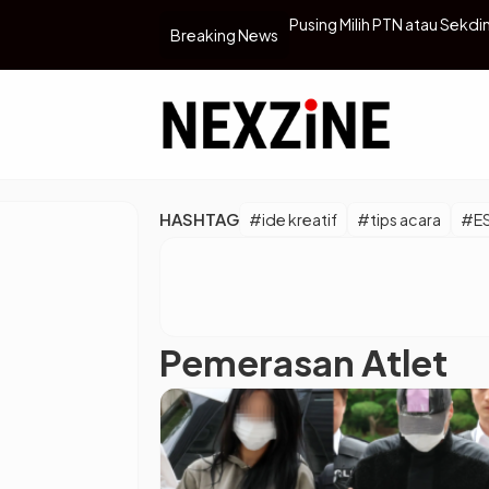
 Cerdas Berbasis AI untuk Menciptakan
Pusing Milih PTN atau Sekdin
Breaking News
HASHTAG
#ide kreatif
#tips acara
#E
Pemerasan Atlet