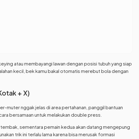
ckeying atau membayangi lawan dengan posisi tubuh yang siap
alahan kecil, bek kamu bakal otomatis merebut bola dengan
Kotak + X)
ter-muter nggak jelas di area pertahanan, panggil bantuan
cara bersamaan untuk melakukan double press.
ng tembak, sementara pemain kedua akan datang mengepung
unakan trik ini terlalu lama karena bisa merusak formasi