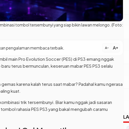
kombinasi tombol tersembunyi yang siap bikin lawan melongo. (Foto:
text_increase
patkan pengalaman membaca terbaik.
text_decrease
il main Pro Evolution Soccer (PES) di PS3 emang nggak
 baru terus bermunculan, keseruan mabar PES PS3 selalu
 gemas karena kalah terus saat mabar? Padahal kamu ngerasa
aling kuat.
kombinasi trik tersembunyi. Biar kamu nggak jadi sasaran
n tombol rahasia PES PS3 yang bakal mengubah caramu
LA