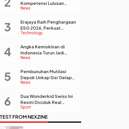
Kompetensi Lulusan
News
Perguruan Tinggi Jadi
Kunci Menjawab
Kebutuhan Dunia Kerja
Erajaya Raih Penghargaan
ESG 2026, Perkuat
Technology
Circular Economy Lewat
Pengelolaan Limbah
Berkelanjutan
Angka Kemiskinan di
Indonesia Turun Jadi
News
22,93 Juta Orang, Tapi
Kenapa Ketimpangan
Desa dan Kota Malah
Pembunuhan Mutilasi
Makin Lebar?
Depok Unkap Sisi Gelap
News
Penjual Piscok Berdarah
Dingin
Dua Wonderkid Swiss Ini
Resmi Diciduk Real
Sport
Madrid dan Juventus,
Siap Jadi Bintang Baru
TEST FROM NEXZINE
Eropa