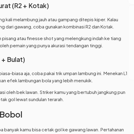
rat (R2 + Kotak)
g kali melambung jauh atau gampang ditepis kiper. Kalau
g dari gawang, coba gunakan kombinasi R2 dan Kotak.
n pisang atau finesse shot yang melengkung indah ke tiang
ai oleh pemain yang punya akurasi tendangan tinggi.
 + Bulat)
asa-biasa aja, coba pakai trik umpan lambung ini. Menekan L1
an efek lambungan bola yang lebih menukik.
isipasi oleh bek lawan. Striker kamu yang bertubuh jangkung pun
k gol lewat sundulan terarah.
 Bobol
 banyak kamu bisa cetak gol ke gawang lawan. Pertahanan