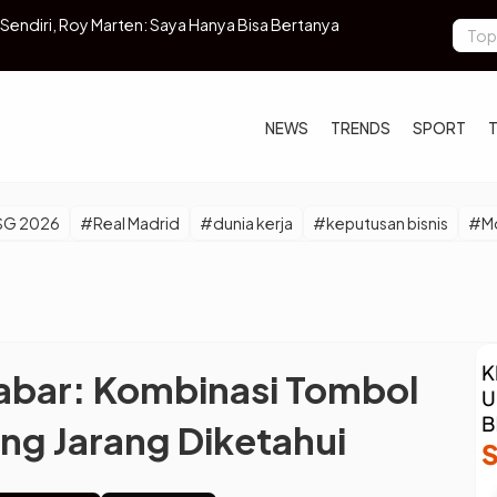
Otto Media Grup Jalin Kerja Sama Strategis untuk
5 Daerah di
al Keuangan Baru di Asia Tenggara
NEWS
TRENDS
SPORT
SG 2026
#Real Madrid
#dunia kerja
#keputusan bisnis
#Mo
abar: Kombinasi Tombol
ng Jarang Diketahui