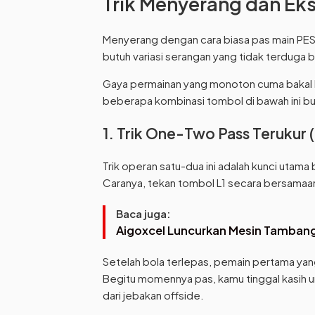
Trik Menyerang dan Ek
Menyerang dengan cara biasa pas main PE
butuh variasi serangan yang tidak terduga bi
Gaya permainan yang monoton cuma bakal bi
beberapa kombinasi tombol di bawah ini 
1. Trik One-Two Pass Terukur (
Trik operan satu-dua ini adalah kunci utam
Caranya, tekan tombol L1 secara bersama
Baca juga:
Aigoxcel Luncurkan Mesin Tambang
Setelah bola terlepas, pemain pertama ya
Begitu momennya pas, kamu tinggal kasih 
dari jebakan offside.