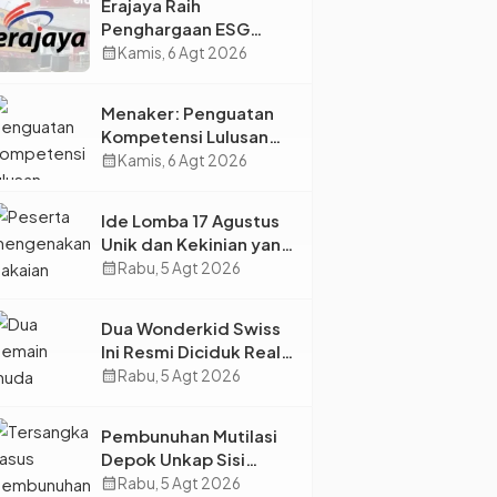
Erajaya Raih
Penghargaan ESG
2026, Perkuat Circular
calendar_month
Kamis, 6 Agt 2026
Economy Lewat
Pengelolaan Limbah
Menaker: Penguatan
Berkelanjutan
Kompetensi Lulusan
Perguruan Tinggi Jadi
calendar_month
Kamis, 6 Agt 2026
Kunci Menjawab
Kebutuhan Dunia Kerja
Ide Lomba 17 Agustus
Unik dan Kekinian yang
Dijamin Bikin Suasana
calendar_month
Rabu, 5 Agt 2026
Makin Pecah
Dua Wonderkid Swiss
Ini Resmi Diciduk Real
Madrid dan Juventus,
calendar_month
Rabu, 5 Agt 2026
Siap Jadi Bintang Baru
Eropa
Pembunuhan Mutilasi
Depok Unkap Sisi
Gelap Penjual Piscok
calendar_month
Rabu, 5 Agt 2026