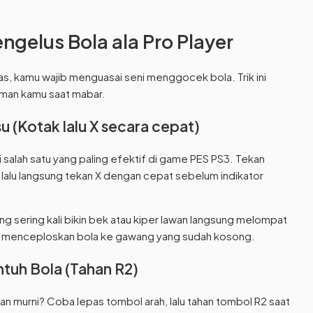
gelus Bola ala Pro Player
as, kamu wajib menguasai seni menggocek bola. Trik ini
man kamu saat mabar.
u (Kotak lalu X secara cepat)
adi salah satu yang paling efektif di game PES PS3. Tekan
lalu langsung tekan X dengan cepat sebelum indikator
g sering kali bikin bek atau kiper lawan langsung melompat
gal menceploskan bola ke gawang yang sudah kosong.
ntuh Bola (Tahan R2)
n murni? Coba lepas tombol arah, lalu tahan tombol R2 saat