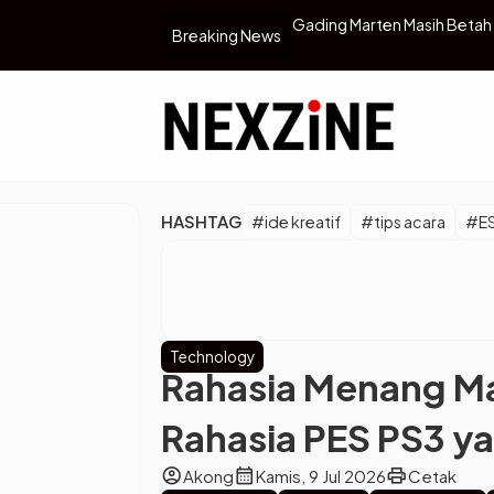
rten: Saya Hanya Bisa Bertanya
Slickorps Ventures dan PT. 
Breaking News
Membangun Ekosistem Digit
HASHTAG
#ide kreatif
#tips acara
#E
Technology
Rahasia Menang M
Rahasia PES PS3 ya
account_circle
calendar_month
print
Akong
Kamis, 9 Jul 2026
Cetak