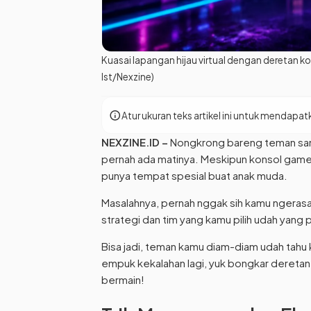
Kuasai lapangan hijau virtual dengan deretan 
Ist/Nexzine)
info
Atur ukuran teks artikel ini untuk menda
NEXZINE.ID
–
Nongkrong bareng teman samb
pernah ada matinya. Meskipun konsol game
punya tempat spesial buat anak muda.
Masalahnya, pernah nggak sih kamu ngerasa
strategi dan tim yang kamu pilih udah yang p
Bisa jadi, teman kamu diam-diam udah tahu 
empuk kekalahan lagi, yuk bongkar dereta
bermain!