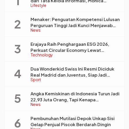
dari Tata Kelola Informasi, Monica
Lifestyle
Triyadi: Bukan Sekadar Analisis
Menaker: Penguatan Kompetensi Lulusan
Perguruan Tinggi Jadi Kunci Menjawab
News
Kebutuhan Dunia Kerja
Erajaya Raih Penghargaan ESG 2026,
Perkuat Circular Economy Lewat
Technology
Pengelolaan Limbah Berkelanjutan
Dua Wonderkid Swiss Ini Resmi Diciduk
Real Madrid dan Juventus, Siap Jadi
Sport
Bintang Baru Eropa
Angka Kemiskinan di Indonesia Turun Jadi
22,93 Juta Orang, Tapi Kenapa
News
Ketimpangan Desa dan Kota Malah Makin
Lebar?
Pembunuhan Mutilasi Depok Unkap Sisi
Gelap Penjual Piscok Berdarah Dingin