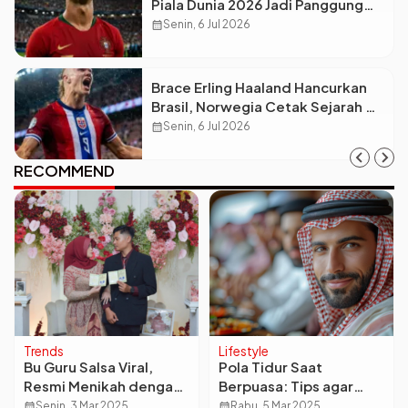
Piala Dunia 2026 Jadi Panggung
Terakhirnya, Portugal Siap All-
calendar_month
Senin, 6 Jul 2026
Out!
Brace Erling Haaland Hancurkan
Brasil, Norwegia Cetak Sejarah di
Piala Dunia 2026!
calendar_month
Senin, 6 Jul 2026
RECOMMEND
Trends
Lifestyle
Bu Guru Salsa Viral,
Pola Tidur Saat
Resmi Menikah dengan
Berpuasa: Tips agar
Luqman Hakim Seorang
Tetap Sehat dan Bugar
calendar_month
Senin, 3 Mar 2025
calendar_month
Rabu, 5 Mar 2025