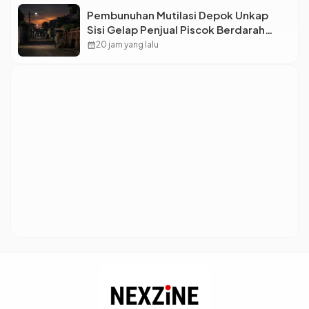
Pembunuhan Mutilasi Depok Unkap
Sisi Gelap Penjual Piscok Berdarah
Dingin
calendar_month
20 jam yang lalu