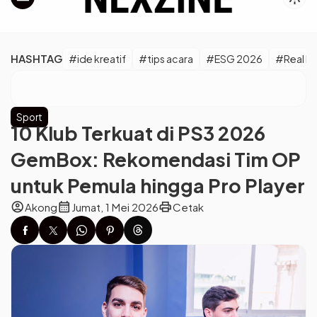
HASHTAG
#ide kreatif
#tips acara
#ESG 2026
#Real M
Sport
10 Klub Terkuat di PS3 2026
GemBox: Rekomendasi Tim OP
untuk Pemula hingga Pro Player
account_circle
calendar_month
print
Akong
Jumat, 1 Mei 2026
Cetak