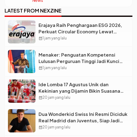
News
LATEST FROM NEXZINE
Erajaya Raih Penghargaan ESG 2026,
Perkuat Circular Economy Lewat
Pengelolaan Limbah Berkelanjutan
calendar_month
1 jam yang lalu
Menaker: Penguatan Kompetensi
Lulusan Perguruan Tinggi Jadi Kunci
Menjawab Kebutuhan Dunia Kerja
calendar_month
1 jam yang lalu
Ide Lomba 17 Agustus Unik dan
Kekinian yang Dijamin Bikin Suasana
Makin Pecah
calendar_month
20 jam yang lalu
Dua Wonderkid Swiss Ini Resmi Diciduk
Real Madrid dan Juventus, Siap Jadi
Bintang Baru Eropa
calendar_month
20 jam yang lalu