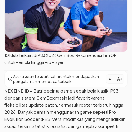
10 Klub Terkuat di PS3 2026 GemBox: Rekomendasi Tim OP
untuk Pemula hingga Pro Player
Atur ukuran teks artikel ini untuk mendapatkan
text_increase
info
text_decrease
pengalaman membaca terbaik.
NEXZINE.ID
–
Bagi pecinta game sepak bola klasik, PS3
dengan sistem GemBox masih jadi favorit karena
fleksibilitas update patch, termasuk roster terbaru hingga
2026. Banyak pemain menggunakan game seperti Pro
Evolution Soccer (PES) versi modifikasi yang menghadirkan
skuad terkini, statistik realistis, dan gameplay kompetitif.