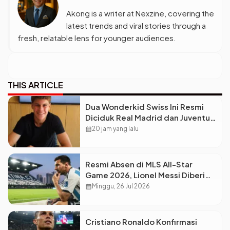
Akong is a writer at Nexzine, covering the
latest trends and viral stories through a
fresh, relatable lens for younger audiences.
THIS ARTICLE
Dua Wonderkid Swiss Ini Resmi
Diciduk Real Madrid dan Juventus,
Siap Jadi Bintang Baru Eropa
calendar_month
20 jam yang lalu
Resmi Absen di MLS All-Star
Game 2026, Lionel Messi Diberi
Dispensasi Khusus Usai Final Piala
calendar_month
Minggu, 26 Jul 2026
Dunia
Cristiano Ronaldo Konfirmasi