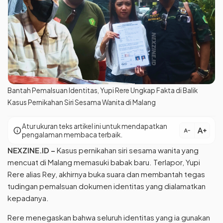
Bantah Pemalsuan Identitas, Yupi Rere Ungkap Fakta di Balik
Kasus Pernikahan Siri Sesama Wanita di Malang
Atur ukuran teks artikel ini untuk mendapatkan
text_increase
info
text_decrease
pengalaman membaca terbaik.
NEXZINE.ID
–
Kasus pernikahan siri sesama wanita yang
mencuat di Malang memasuki babak baru. Terlapor, Yupi
Rere alias Rey, akhirnya buka suara dan membantah tegas
tudingan pemalsuan dokumen identitas yang dialamatkan
kepadanya.
Rere menegaskan bahwa seluruh identitas yang ia gunakan