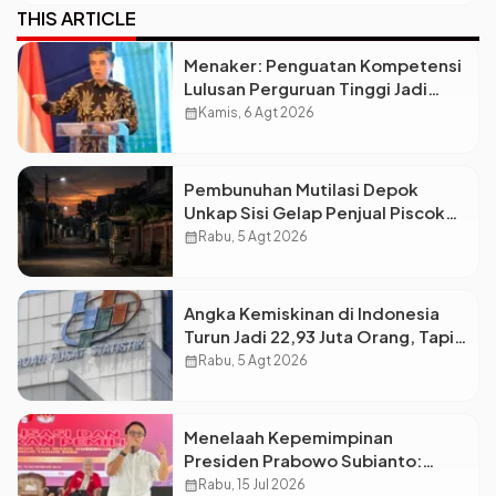
THIS ARTICLE
Menaker: Penguatan Kompetensi
Lulusan Perguruan Tinggi Jadi
Kunci Menjawab Kebutuhan Dunia
calendar_month
Kamis, 6 Agt 2026
Kerja
Pembunuhan Mutilasi Depok
Unkap Sisi Gelap Penjual Piscok
Berdarah Dingin
calendar_month
Rabu, 5 Agt 2026
Angka Kemiskinan di Indonesia
Turun Jadi 22,93 Juta Orang, Tapi
Kenapa Ketimpangan Desa dan
calendar_month
Rabu, 5 Agt 2026
Kota Malah Makin Lebar?
Menelaah Kepemimpinan
Presiden Prabowo Subianto:
Antara Visi Besar, Implementasi,
calendar_month
Rabu, 15 Jul 2026