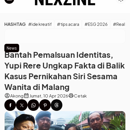
HASHTAG
#ide kreatif
#tips acara
#ESG 2026
#Real M
News
Bantah Pemalsuan Identitas,
Yupi Rere Ungkap Fakta di Balik
Kasus Pernikahan Siri Sesama
Wanita di Malang
account_circle
calendar_month
print
Akong
Jumat, 10 Apr 2026
Cetak