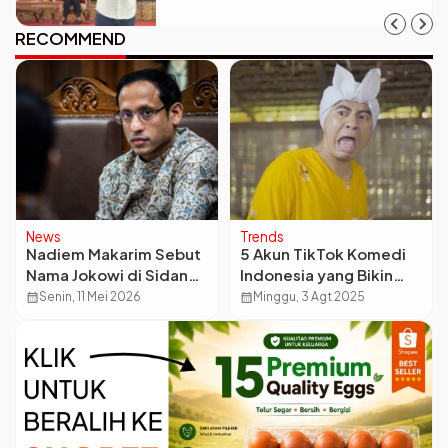
dan Amanat Konstitusi
RECOMMEND
News
Trends
Nadiem Makarim Sebut
5 Akun TikTok Komedi
Nama Jokowi di Sidang
Indonesia yang Bikin
Korupsi Chromebook
Ketawa Tapi Gak Norak
calendar_month
Senin, 11 Mei 2026
calendar_month
Minggu, 3 Agt 2025
Rp2 Triliun