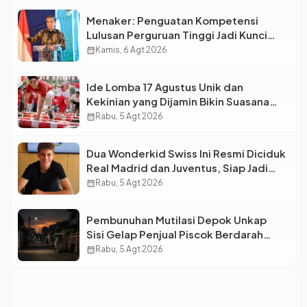
Menaker: Penguatan Kompetensi
Lulusan Perguruan Tinggi Jadi Kunci
Menjawab Kebutuhan Dunia Kerja
calendar_month
Kamis, 6 Agt 2026
Ide Lomba 17 Agustus Unik dan
Kekinian yang Dijamin Bikin Suasana
Makin Pecah
calendar_month
Rabu, 5 Agt 2026
Dua Wonderkid Swiss Ini Resmi Diciduk
Real Madrid dan Juventus, Siap Jadi
Bintang Baru Eropa
calendar_month
Rabu, 5 Agt 2026
Pembunuhan Mutilasi Depok Unkap
Sisi Gelap Penjual Piscok Berdarah
Dingin
calendar_month
Rabu, 5 Agt 2026