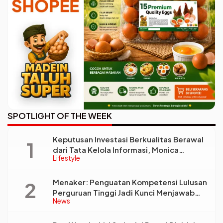
SPOTLIGHT OF THE WEEK
Keputusan Investasi Berkualitas Berawal
dari Tata Kelola Informasi, Monica
Lifestyle
Triyadi: Bukan Sekadar Analisis
Menaker: Penguatan Kompetensi Lulusan
Perguruan Tinggi Jadi Kunci Menjawab
News
Kebutuhan Dunia Kerja