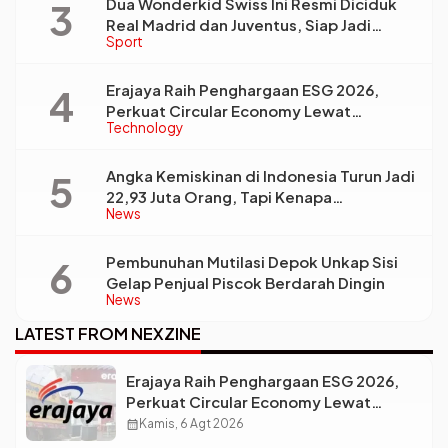
Dua Wonderkid Swiss Ini Resmi Diciduk
Real Madrid dan Juventus, Siap Jadi
Sport
Bintang Baru Eropa
Erajaya Raih Penghargaan ESG 2026,
Perkuat Circular Economy Lewat
Technology
Pengelolaan Limbah Berkelanjutan
Angka Kemiskinan di Indonesia Turun Jadi
22,93 Juta Orang, Tapi Kenapa
News
Ketimpangan Desa dan Kota Malah Makin
Lebar?
Pembunuhan Mutilasi Depok Unkap Sisi
Gelap Penjual Piscok Berdarah Dingin
News
LATEST FROM NEXZINE
Erajaya Raih Penghargaan ESG 2026,
Perkuat Circular Economy Lewat
Pengelolaan Limbah Berkelanjutan
calendar_month
Kamis, 6 Agt 2026