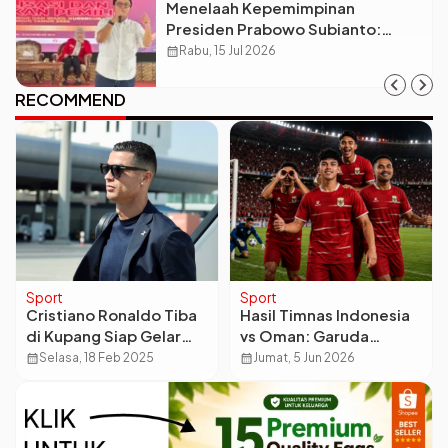
Menelaah Kepemimpinan
Presiden Prabowo Subianto:
Antara Visi Besar, Implementasi,
calendar_month
Rabu, 15 Jul 2026
dan Amanat Konstitusi
RECOMMEND
Sport
Sport
Cristiano Ronaldo Tiba
Hasil Timnas Indonesia
di Kupang Siap Gelar
vs Oman: Garuda
Acara Amal yang Bikin
Menang Telak 3-0 di
calendar_month
Selasa, 18 Feb 2025
calendar_month
Jumat, 5 Jun 2026
Warga Terkesima
GBK