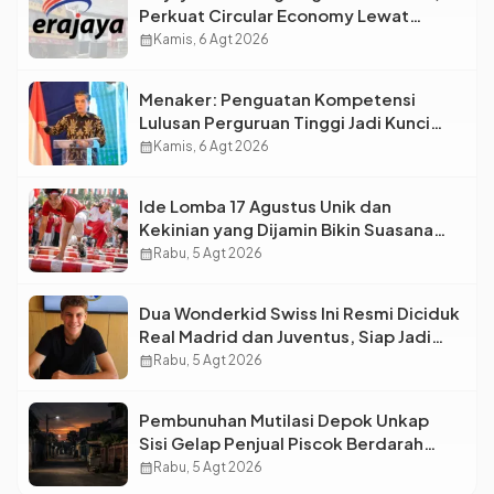
Perkuat Circular Economy Lewat
Pengelolaan Limbah Berkelanjutan
calendar_month
Kamis, 6 Agt 2026
Menaker: Penguatan Kompetensi
Lulusan Perguruan Tinggi Jadi Kunci
Menjawab Kebutuhan Dunia Kerja
calendar_month
Kamis, 6 Agt 2026
Ide Lomba 17 Agustus Unik dan
Kekinian yang Dijamin Bikin Suasana
Makin Pecah
calendar_month
Rabu, 5 Agt 2026
Dua Wonderkid Swiss Ini Resmi Diciduk
Real Madrid dan Juventus, Siap Jadi
Bintang Baru Eropa
calendar_month
Rabu, 5 Agt 2026
Pembunuhan Mutilasi Depok Unkap
Sisi Gelap Penjual Piscok Berdarah
Dingin
calendar_month
Rabu, 5 Agt 2026