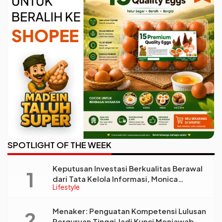
SPOTLIGHT OF THE WEEK
Keputusan Investasi Berkualitas Berawal
dari Tata Kelola Informasi, Monica
Lifestyle
Triyadi: Bukan Sekadar Analisis
Menaker: Penguatan Kompetensi Lulusan
Perguruan Tinggi Jadi Kunci Menjawab