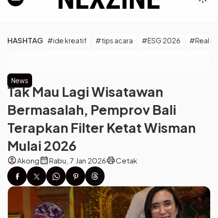
HASHTAG
#ide kreatif
#tips acara
#ESG 2026
#Real M
News
Tak Mau Lagi Wisatawan
Bermasalah, Pemprov Bali
Terapkan Filter Ketat Wisman
Mulai 2026
account_circle
calendar_month
print
Akong
Rabu, 7 Jan 2026
Cetak