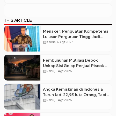
THIS ARTICLE
Menaker: Penguatan Kompetensi
Lulusan Perguruan Tinggi Jadi
Kunci Menjawab Kebutuhan Dunia
calendar_month
Kamis, 6 Agt 2026
Kerja
Pembunuhan Mutilasi Depok
Unkap Sisi Gelap Penjual Piscok
Berdarah Dingin
calendar_month
Rabu, 5 Agt 2026
Angka Kemiskinan di Indonesia
Turun Jadi 22,93 Juta Orang, Tapi
Kenapa Ketimpangan Desa dan
calendar_month
Rabu, 5 Agt 2026
Kota Malah Makin Lebar?