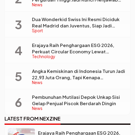
News
Kebutuhan Dunia Kerja
Dua Wonderkid Swiss Ini Resmi Diciduk
Real Madrid dan Juventus, Siap Jadi
Sport
Bintang Baru Eropa
Erajaya Raih Penghargaan ESG 2026,
Perkuat Circular Economy Lewat
Technology
Pengelolaan Limbah Berkelanjutan
Angka Kemiskinan di Indonesia Turun Jadi
22,93 Juta Orang, Tapi Kenapa
News
Ketimpangan Desa dan Kota Malah Makin
Lebar?
Pembunuhan Mutilasi Depok Unkap Sisi
Gelap Penjual Piscok Berdarah Dingin
News
LATEST FROM NEXZINE
Erajaya Raih Penghargaan ESG 2026,