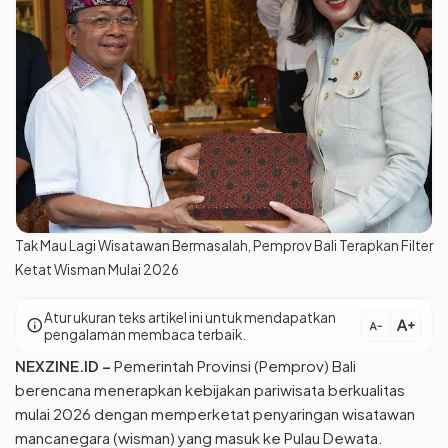
Tak Mau Lagi Wisatawan Bermasalah, Pemprov Bali Terapkan Filter
Ketat Wisman Mulai 2026
Atur ukuran teks artikel ini untuk mendapatkan
text_increase
info
text_decrease
pengalaman membaca terbaik.
NEXZINE.ID
–
Pemerintah Provinsi (Pemprov) Bali
berencana menerapkan kebijakan pariwisata berkualitas
mulai 2026 dengan memperketat penyaringan wisatawan
mancanegara (wisman) yang masuk ke Pulau Dewata.