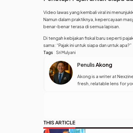
Video lawas yang kembali viral ini menunju
Namun dalam praktiknya, kepercayaan masyar
benar-benar terasa di semua lapisan.
Di tengah kebijakan fiskal baru seperti paj
sama: “Pajak ini untuk siapa dan untuk apa?”
Tags
Sri Mulyani
Penulis
Akong
Akong is a writer at Nexzine
fresh, relatable lens for 
THIS ARTICLE