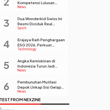
Kompetensi Lulusan
News
Perguruan Tinggi Jadi
Kunci Menjawab
Kebutuhan Dunia Kerja
Dua Wonderkid Swiss Ini
Resmi Diciduk Real
Sport
Madrid dan Juventus,
Siap Jadi Bintang Baru
Eropa
Erajaya Raih Penghargaan
ESG 2026, Perkuat
Technology
Circular Economy Lewat
Pengelolaan Limbah
Berkelanjutan
Angka Kemiskinan di
Indonesia Turun Jadi
News
22,93 Juta Orang, Tapi
Kenapa Ketimpangan
Desa dan Kota Malah
Pembunuhan Mutilasi
Makin Lebar?
Depok Unkap Sisi Gelap
News
Penjual Piscok Berdarah
Dingin
TEST FROM NEXZINE