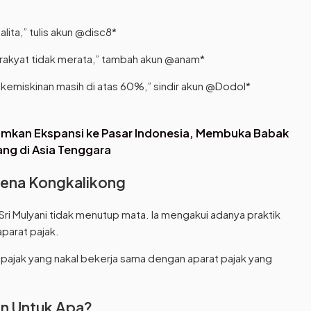
alita,” tulis akun @disc8*
 rakyat tidak merata,” tambah akun @anam*
kemiskinan masih di atas 60%,” sindir akun @Dodol*
mumkan Ekspansi ke Pasar Indonesia, Membuka Babak
ang di Asia Tenggara
arena Kongkalikong
ri Mulyani tidak menutup mata. Ia mengakui adanya praktik
aparat pajak.
b pajak yang nakal bekerja sama dengan aparat pajak yang
an Untuk Apa?