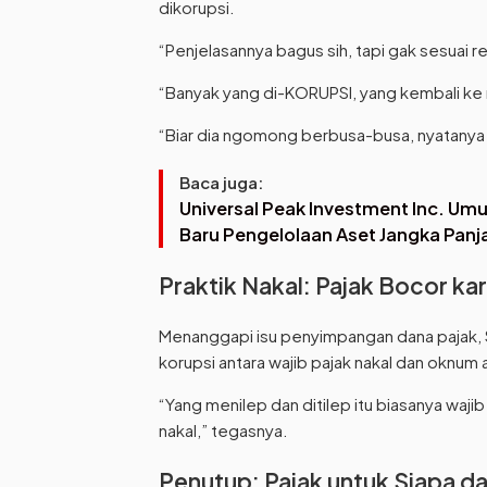
dikorupsi.
“Penjelasannya bagus sih, tapi gak sesuai re
“Banyak yang di-KORUPSI, yang kembali ke
“Biar dia ngomong berbusa-busa, nyatanya 
Baca juga:
Universal Peak Investment Inc. U
Baru Pengelolaan Aset Jangka Panj
Praktik Nakal: Pajak Bocor k
Menanggapi isu penyimpangan dana pajak, S
korupsi antara wajib pajak nakal dan oknum 
“Yang menilep dan ditilep itu biasanya waji
nakal,” tegasnya.
Penutup: Pajak untuk Siapa d