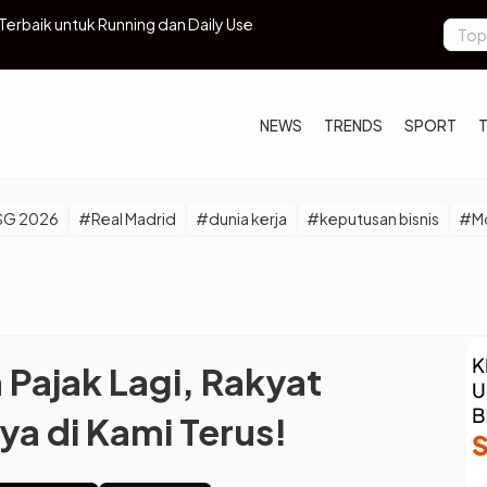
rbaik untuk Running dan Daily Use
Waspada Var
NEWS
TRENDS
SPORT
SG 2026
#Real Madrid
#dunia kerja
#keputusan bisnis
#Mo
 Pajak Lagi, Rakyat
a di Kami Terus!