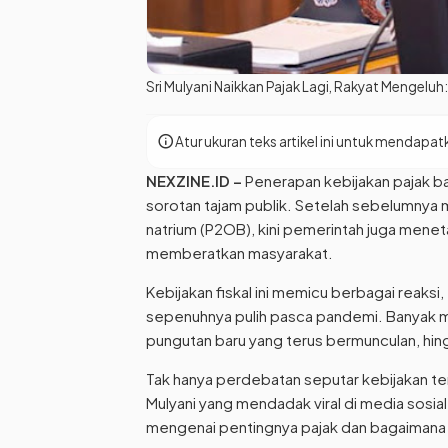
Sri Mulyani Naikkan Pajak Lagi, Rakyat Mengeluh
info
Atur ukuran teks artikel ini untuk menda
NEXZINE.ID –
Penerapan kebijakan pajak bar
sorotan tajam publik. Setelah sebelumnya 
natrium (P2OB), kini pemerintah juga menet
memberatkan masyarakat.
Kebijakan fiskal ini memicu berbagai reaks
sepenuhnya pulih pasca pandemi. Banyak m
pungutan baru yang terus bermunculan, hing
Tak hanya perdebatan seputar kebijakan ter
Mulyani yang mendadak viral di media sosial
mengenai pentingnya pajak dan bagaimana d