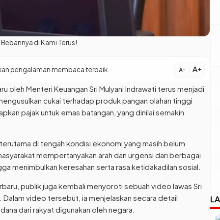
: Bebannya di Kami Terus!
text_increase
patkan pengalaman membaca terbaik.
text_decrease
u oleh Menteri Keuangan Sri Mulyani Indrawati terus menjadi
mengusulkan cukai terhadap produk pangan olahan tinggi
apkan pajak untuk emas batangan, yang dinilai semakin
i, terutama di tengah kondisi ekonomi yang masih belum
asyarakat mempertanyakan arah dan urgensi dari berbagai
ga menimbulkan keresahan serta rasa ketidakadilan sosial.
baru, publik juga kembali menyoroti sebuah video lawas Sri
. Dalam video tersebut, ia menjelaskan secara detail
LA
ana dari rakyat digunakan oleh negara.