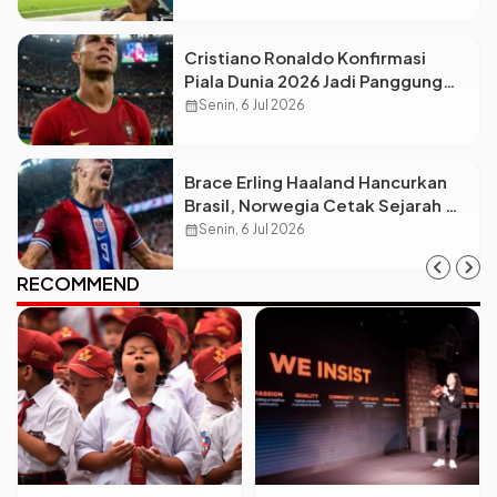
Dunia
Cristiano Ronaldo Konfirmasi
Piala Dunia 2026 Jadi Panggung
Terakhirnya, Portugal Siap All-
calendar_month
Senin, 6 Jul 2026
Out!
Brace Erling Haaland Hancurkan
Brasil, Norwegia Cetak Sejarah di
Piala Dunia 2026!
calendar_month
Senin, 6 Jul 2026
RECOMMEND