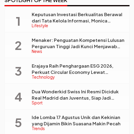
SPOTLIGHT OF THE WEEK
Keputusan Investasi Berkualitas Berawal
dari Tata Kelola Informasi, Monica
Lifestyle
Triyadi: Bukan Sekadar Analisis
Menaker: Penguatan Kompetensi Lulusan
Perguruan Tinggi Jadi Kunci Menjawab
News
Kebutuhan Dunia Kerja
Erajaya Raih Penghargaan ESG 2026,
Perkuat Circular Economy Lewat
Technology
Pengelolaan Limbah Berkelanjutan
Dua Wonderkid Swiss Ini Resmi Diciduk
Real Madrid dan Juventus, Siap Jadi
Sport
Bintang Baru Eropa
Ide Lomba 17 Agustus Unik dan Kekinian
yang Dijamin Bikin Suasana Makin Pecah
Trends