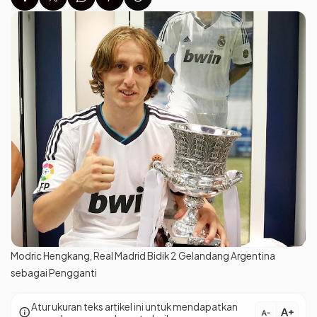
Modric Hengkang, Real Madrid Bidik 2 Gelandang Argentina
sebagai Pengganti
Atur ukuran teks artikel ini untuk mendapatkan
text_increase
info
text_decrease