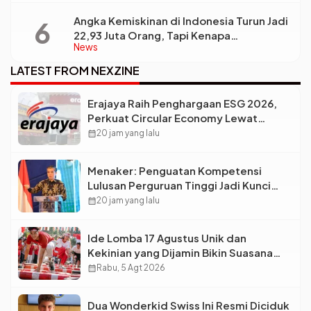
Angka Kemiskinan di Indonesia Turun Jadi
22,93 Juta Orang, Tapi Kenapa
News
Ketimpangan Desa dan Kota Malah Makin
Lebar?
LATEST FROM NEXZINE
Erajaya Raih Penghargaan ESG 2026,
Perkuat Circular Economy Lewat
Pengelolaan Limbah Berkelanjutan
calendar_month
20 jam yang lalu
Menaker: Penguatan Kompetensi
Lulusan Perguruan Tinggi Jadi Kunci
Menjawab Kebutuhan Dunia Kerja
calendar_month
20 jam yang lalu
Ide Lomba 17 Agustus Unik dan
Kekinian yang Dijamin Bikin Suasana
Makin Pecah
calendar_month
Rabu, 5 Agt 2026
Dua Wonderkid Swiss Ini Resmi Diciduk