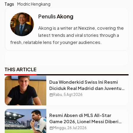
Tags
Modric Hengkang
Penulis
Akong
Akong is a writer at Nexzine, covering the
latest trends and viral stories through a
fresh, relatable lens for younger audiences.
THIS ARTICLE
Dua Wonderkid Swiss Ini Resmi
Diciduk Real Madrid dan Juventus,
Siap Jadi Bintang Baru Eropa
calendar_month
Rabu, 5 Agt 2026
Resmi Absen di MLS All-Star
Game 2026, Lionel Messi Diberi
Dispensasi Khusus Usai Final Piala
calendar_month
Minggu, 26 Jul 2026