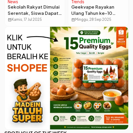
News
Trends
Sekolah Rakyat Dimulai
Geekvape Rayakan
Serentak, Siswa Dapat
Ulang Tahun ke-10
8 Set Seragam dan
dengan Gelaran
calendar_month
Kamis, 17 Jul 2025
calendar_month
Minggu, 28 Sep 2025
Makan 3 Kali Sehari
Spektakuler GeekFest
Gratis
di Paris