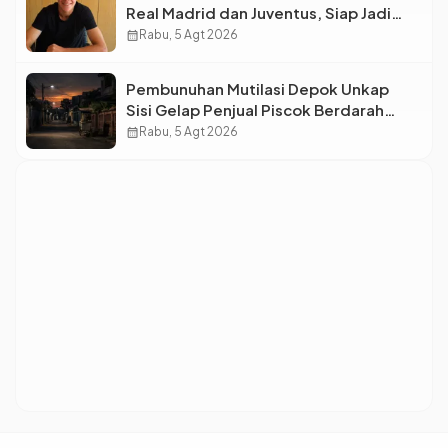
Real Madrid dan Juventus, Siap Jadi
Bintang Baru Eropa
calendar_month
Rabu, 5 Agt 2026
Pembunuhan Mutilasi Depok Unkap
Sisi Gelap Penjual Piscok Berdarah
Dingin
calendar_month
Rabu, 5 Agt 2026