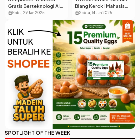
Gratis Berteknologi AI
Biang Kerok! Mahasiswa
yang Jadi Pesaing
Aceh Desak Prabowo
calendar_month
Rabu, 29 Jan 2025
calendar_month
Sabtu, 14 Jun 2025
ChatGPT
Bertindak
SPOTLIGHT OF THE WEEK