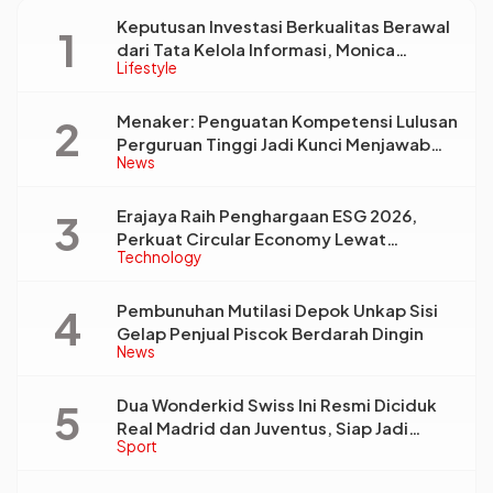
Keputusan Investasi Berkualitas Berawal
dari Tata Kelola Informasi, Monica
Lifestyle
Triyadi: Bukan Sekadar Analisis
Menaker: Penguatan Kompetensi Lulusan
Perguruan Tinggi Jadi Kunci Menjawab
News
Kebutuhan Dunia Kerja
Erajaya Raih Penghargaan ESG 2026,
Perkuat Circular Economy Lewat
Technology
Pengelolaan Limbah Berkelanjutan
Pembunuhan Mutilasi Depok Unkap Sisi
Gelap Penjual Piscok Berdarah Dingin
News
Dua Wonderkid Swiss Ini Resmi Diciduk
Real Madrid dan Juventus, Siap Jadi
Sport
Bintang Baru Eropa