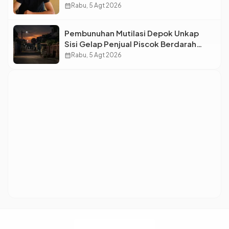
Bintang Baru Eropa
calendar_month
Rabu, 5 Agt 2026
Pembunuhan Mutilasi Depok Unkap
Sisi Gelap Penjual Piscok Berdarah
Dingin
calendar_month
Rabu, 5 Agt 2026