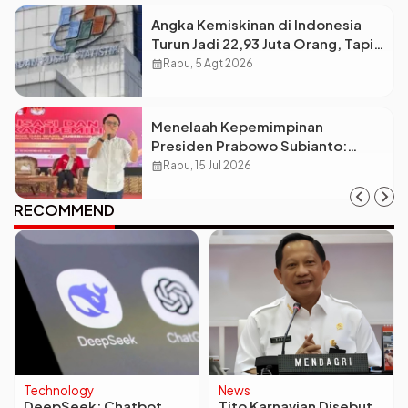
Angka Kemiskinan di Indonesia
Turun Jadi 22,93 Juta Orang, Tapi
Kenapa Ketimpangan Desa dan
calendar_month
Rabu, 5 Agt 2026
Kota Malah Makin Lebar?
Menelaah Kepemimpinan
Presiden Prabowo Subianto:
Antara Visi Besar, Implementasi,
calendar_month
Rabu, 15 Jul 2026
dan Amanat Konstitusi
RECOMMEND
Technology
News
DeepSeek: Chatbot
Tito Karnavian Disebut