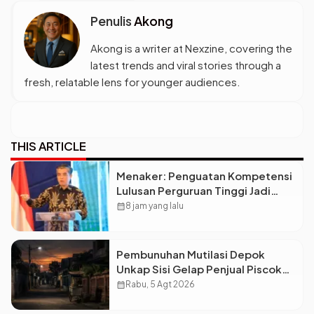
Penulis
Akong
Akong is a writer at Nexzine, covering the
latest trends and viral stories through a
fresh, relatable lens for younger audiences.
THIS ARTICLE
Menaker: Penguatan Kompetensi
Lulusan Perguruan Tinggi Jadi
Kunci Menjawab Kebutuhan Dunia
calendar_month
8 jam yang lalu
Kerja
Pembunuhan Mutilasi Depok
Unkap Sisi Gelap Penjual Piscok
Berdarah Dingin
calendar_month
Rabu, 5 Agt 2026