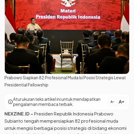
Prabowo Siapkan 82 Profesional Muda Isi Posisi Strategis Lewat
Presidential Fellowship
Atur ukuran teks artikel ini untuk mendapatkan
text_increase
info
text_decrease
pengalaman membaca terbaik.
NEXZINE.ID –
Presiden Republik Indonesia Prabowo
Subianto tengah mempersiapkan 82 profesional muda
untuk mengisi berbagai posisi strategis di bidang ekonomi