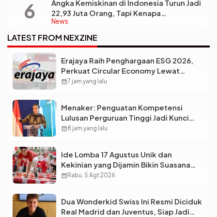
Angka Kemiskinan di Indonesia Turun Jadi
22,93 Juta Orang, Tapi Kenapa
News
Ketimpangan Desa dan Kota Malah Makin
Lebar?
LATEST FROM NEXZINE
Erajaya Raih Penghargaan ESG 2026,
Perkuat Circular Economy Lewat
Pengelolaan Limbah Berkelanjutan
calendar_month
7 jam yang lalu
Menaker: Penguatan Kompetensi
Lulusan Perguruan Tinggi Jadi Kunci
Menjawab Kebutuhan Dunia Kerja
calendar_month
8 jam yang lalu
Ide Lomba 17 Agustus Unik dan
Kekinian yang Dijamin Bikin Suasana
Makin Pecah
calendar_month
Rabu, 5 Agt 2026
Dua Wonderkid Swiss Ini Resmi Diciduk
Real Madrid dan Juventus, Siap Jadi