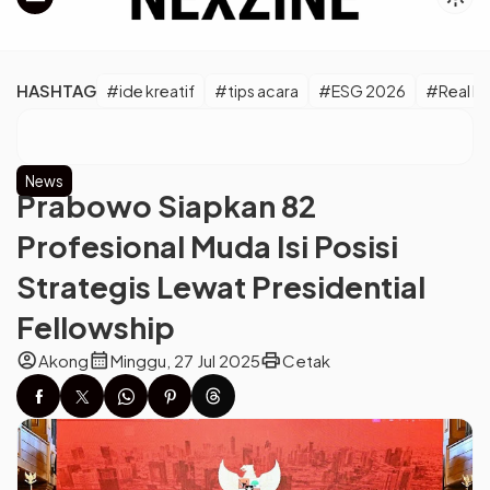
HASHTAG
#ide kreatif
#tips acara
#ESG 2026
#Real M
News
Prabowo Siapkan 82
Profesional Muda Isi Posisi
Strategis Lewat Presidential
Fellowship
account_circle
calendar_month
print
Akong
Minggu, 27 Jul 2025
Cetak