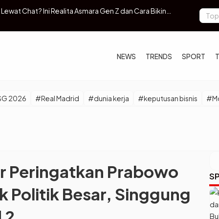
-1, Mbappe Borong Dua Gol dan Vinicius Jr Buka Pesta
Slank Rilis 
Netizen
NEWS
TRENDS
SPORT
SG 2026
#Real Madrid
#dunia kerja
#keputusan bisnis
#Mo
r Peringatkan Prabowo
SP
k Politik Besar, Singgung
d 2