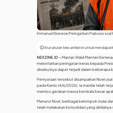
Immanuel Ebenezer Peringatkan Prabowo soal Pot
info
Atur ukuran teks artikel ini untuk menda
NEXZINE.ID
–
Mantan Wakil Menteri Ketena
melontarkan peringatan keras kepada Presi
disebutnya dapat terjadi dalam beberapa 
Pernyataan tersebut disampaikan Noel usai 
pada Kamis (4/6/2026). Ia menilai telah te
memicu gerakan massa berskala besar apab
Menurut Noel, berbagai kelompok mulai dari
telah melakukan konsolidasi yang dinilainy