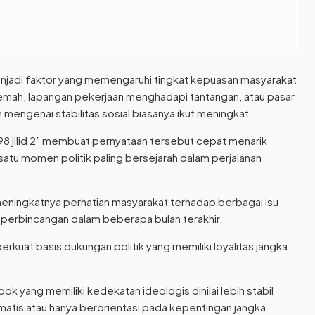
enjadi faktor yang memengaruhi tingkat kepuasan masyarakat
emah, lapangan pekerjaan menghadapi tantangan, atau pasar
engenai stabilitas sosial biasanya ikut meningkat.
1998 jilid 2” membuat pernyataan tersebut cepat menarik
satu momen politik paling bersejarah dalam perjalanan
eningkatnya perhatian masyarakat terhadap berbagai isu
 perbincangan dalam beberapa bulan terakhir.
kuat basis dukungan politik yang memiliki loyalitas jangka
 yang memiliki kedekatan ideologis dinilai lebih stabil
atis atau hanya berorientasi pada kepentingan jangka