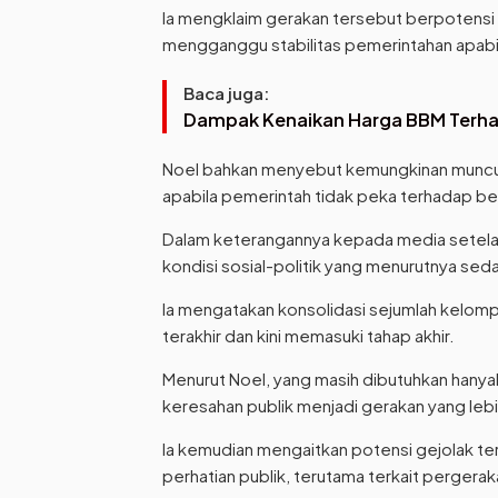
Ia mengklaim gerakan tersebut berpotensi 
mengganggu stabilitas pemerintahan apabila 
Baca juga:
Dampak Kenaikan Harga BBM Terha
Noel bahkan menyebut kemungkinan munculn
apabila pemerintah tidak peka terhadap b
Dalam keterangannya kepada media setela
kondisi sosial-politik yang menurutnya s
Ia mengatakan konsolidasi sejumlah kelom
terakhir dan kini memasuki tahap akhir.
Menurut Noel, yang masih dibutuhkan hany
keresahan publik menjadi gerakan yang lebi
Ia kemudian mengaitkan potensi gejolak t
perhatian publik, terutama terkait pergeraka