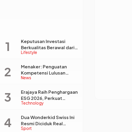
Keputusan Investasi
Berkualitas Berawal dari
Lifestyle
Tata Kelola Informasi,
Monica Triyadi: Bukan
Sekadar Analisis
Menaker: Penguatan
Kompetensi Lulusan
News
Perguruan Tinggi Jadi
Kunci Menjawab
Kebutuhan Dunia Kerja
Erajaya Raih Penghargaan
ESG 2026, Perkuat
Technology
Circular Economy Lewat
Pengelolaan Limbah
Berkelanjutan
Dua Wonderkid Swiss Ini
Resmi Diciduk Real
Sport
Madrid dan Juventus,