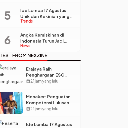
Siap Jadi Bintang Baru
Eropa
Ide Lomba 17 Agustus
Unik dan Kekinian yang
Trends
Dijamin Bikin Suasana
Makin Pecah
Angka Kemiskinan di
Indonesia Turun Jadi
News
22,93 Juta Orang, Tapi
Kenapa Ketimpangan
TEST FROM NEXZINE
Desa dan Kota Malah
Makin Lebar?
Erajaya Raih
Penghargaan ESG
2026, Perkuat Circular
calendar_month
21 jam yang lalu
Economy Lewat
Pengelolaan Limbah
Menaker: Penguatan
Berkelanjutan
Kompetensi Lulusan
Perguruan Tinggi Jadi
calendar_month
21 jam yang lalu
Kunci Menjawab
Kebutuhan Dunia Kerja
Ide Lomba 17 Agustus