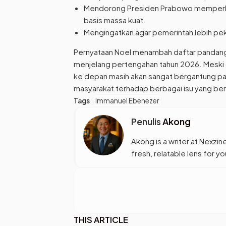
Mendorong Presiden Prabowo memperkuat
basis massa kuat.
Mengingatkan agar pemerintah lebih pek
Pernyataan Noel menambah daftar pandangan 
menjelang pertengahan tahun 2026. Meski 
ke depan masih akan sangat bergantung pa
masyarakat terhadap berbagai isu yang b
Tags
Immanuel Ebenezer
Penulis
Akong
Akong is a writer at Nexzine
fresh, relatable lens for 
THIS ARTICLE