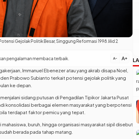
ensi Gejolak Politik Besar, Singgung Reformasi 1998 Jilid 2
text_increase
patkan pengalaman membaca terbaik.
text_decrease
LA
gakerjaan, Immanuel Ebenezer atau yang akrab disapa Noel,
den Prabowo Subianto terkait potensi gejolak politik yang
bulan ke depan.
menjalani sidang putusan di Pengadilan Tipikor Jakarta Pusat
rjadi konsolidasi berbagai elemen masyarakat yang berpotensi
ila terdapat faktor pemicu yang tepat.
 mahasiswa, buruh, hingga organisasi masyarakat sipil disebut
a sudah berada pada tahap matang.