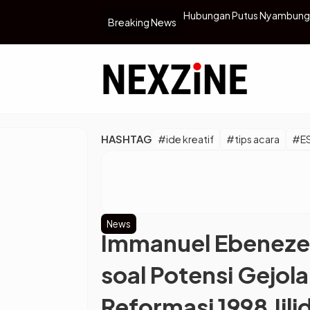
ealita Asmara Gen Z dan Cara Bikin
Real Madrid Libas Levante 4
Breaking News
…
HASHTAG
#ide kreatif
#tips acara
#E
News
Immanuel Ebeneze
soal Potensi Gejola
Reformasi 1998 Jili