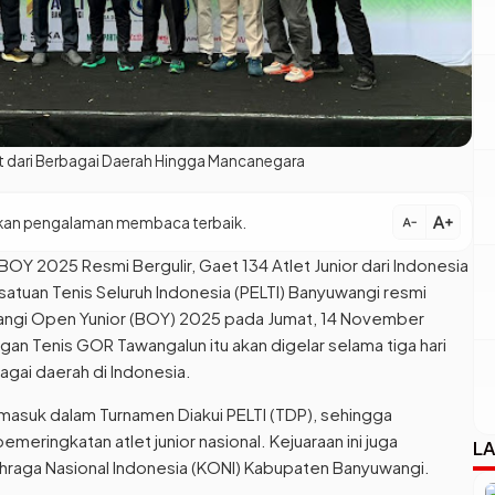
et dari Berbagai Daerah Hingga Mancanegara
text_increase
patkan pengalaman membaca terbaik.
text_decrease
BOY 2025 Resmi Bergulir, Gaet 134 Atlet Junior dari Indonesia
atuan Tenis Seluruh Indonesia (PELTI) Banyuwangi resmi
angi Open Yunior (BOY) 2025 pada Jumat, 14 November
an Tenis GOR Tawangalun itu akan digelar selama tiga hari
bagai daerah di Indonesia.
g masuk dalam Turnamen Diakui PELTI (TDP), sehingga
eringkatan atlet junior nasional. Kejuaraan ini juga
LA
raga Nasional Indonesia (KONI) Kabupaten Banyuwangi.