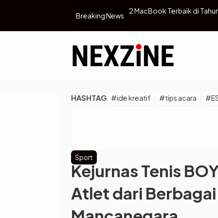
dasi untuk Produktivitas dan
Jangan Asal Cancel! Gojek
Breaking News
HASHTAG
#ide kreatif
#tips acara
#E
Sport
Kejurnas Tenis BO
Atlet dari Berbaga
Mancanegara