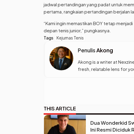
jadwal pertandingan yang padat untuk memas
pertama, rangkaian pertandingan berjalan la
“Kami ingin memastikan BOY tetap menjadi 
depan tenis junior,” pungkasnya.
Tags
Kejurnas Tenis
Penulis
Akong
Akong is a writer at Nexzine
fresh, relatable lens for 
THIS ARTICLE
Dua Wonderkid Sw
Ini Resmi Diciduk 