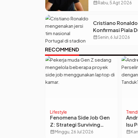
Madrid dan Juvent
calendar_month
Rabu, 5 Agt 2026
Siap Jadi Bintang 
Eropa
Cristiano Ronaldo
Konfirmasi Piala D
2026 Jadi Panggu
calendar_month
Senin, 6 Jul 2026
Terakhirnya, Port
RECOMMEND
Siap All-Out!
Lifestyle
Trend
ghapus Repost
Fenomena Side Job Gen
Andr
, dan Threads
Z: Strategi Surviving
Isu 
mpang dan Anti
Finansial atau Sekadar
Ruma
Jul 2026
calendar_month
Minggu, 26 Jul 2026
calendar_month
Kam