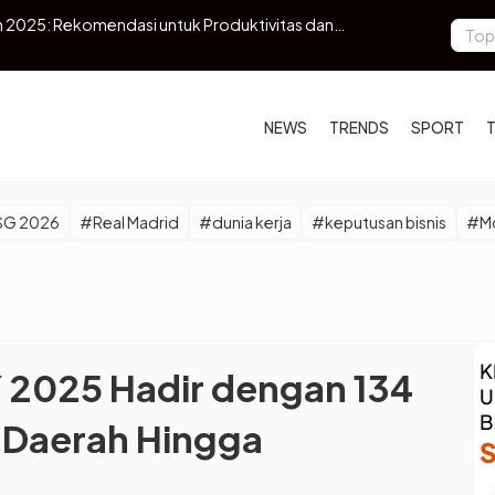
 Resmi Berlakukan Biaya Pembatalan GoCar Rp3.000
Askrindo So
Nasional
NEWS
TRENDS
SPORT
SG 2026
#Real Madrid
#dunia kerja
#keputusan bisnis
#Mo
Y 2025 Hadir dengan 134
i Daerah Hingga