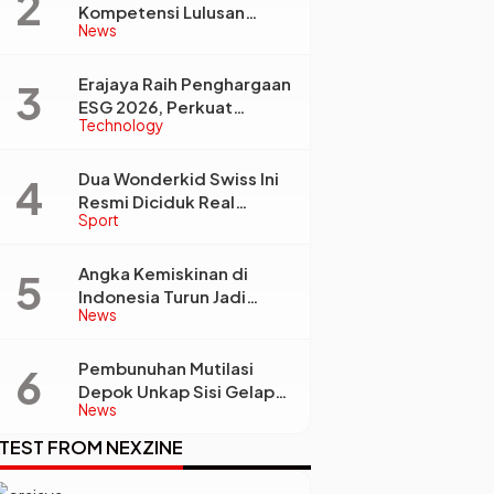
Kompetensi Lulusan
News
Perguruan Tinggi Jadi
Kunci Menjawab
Kebutuhan Dunia Kerja
Erajaya Raih Penghargaan
ESG 2026, Perkuat
Technology
Circular Economy Lewat
Pengelolaan Limbah
Berkelanjutan
Dua Wonderkid Swiss Ini
Resmi Diciduk Real
Sport
Madrid dan Juventus,
Siap Jadi Bintang Baru
Eropa
Angka Kemiskinan di
Indonesia Turun Jadi
News
22,93 Juta Orang, Tapi
Kenapa Ketimpangan
Desa dan Kota Malah
Pembunuhan Mutilasi
Makin Lebar?
Depok Unkap Sisi Gelap
News
Penjual Piscok Berdarah
Dingin
TEST FROM NEXZINE