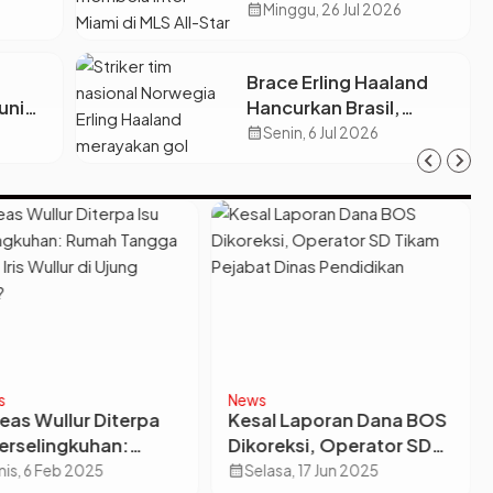
us,
Lionel Messi Diberi
calendar_month
Minggu, 26 Jul 2026
Baru
Dispensasi Khusus Usai
Final Piala Dunia
Brace Erling Haaland
unia
Hancurkan Brasil,
ng
Norwegia Cetak
calendar_month
Senin, 6 Jul 2026
ugal
Sejarah di Piala Dunia
2026!
s
News
eas Wullur Diterpa
Kesal Laporan Dana BOS
Perselingkuhan:
Dikoreksi, Operator SD
h Tangga dengan
Tikam Pejabat Dinas
is, 6 Feb 2025
calendar_month
Selasa, 17 Jun 2025