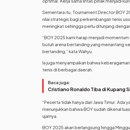
optimal. Kerja sama lintas pihak menjadi ku
Sementara itu, Tournament Director BOY 20
nilai strategis bagi perkembangan tenis usia
meningkat sehingga perlu ditunjang dengan
“BOY 2025 kami harap menjadi momentum k
butuh arena bertanding yang menantang s
bertanding,” kata Wahyu.
Ia juga menyampaikan bahwa keberagaman p
tenis di berbagai daerah.
Baca juga:
Cristiano Ronaldo Tiba di Kupang S
“Peserta tidak hanya dari Jawa Timur. Ada yan
menunjukkan bahwa BOY sudah dikenal luas
ujarnya.
BOY 2025 akan berlangsung hingga Minggu