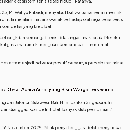
nci agar ekosistem tenis tetap hidup,” katanya.
25, M. Wahyu Pribadi, menyebut bahwa turnamen ini memiliki
 dini. Ia menilai minat anak-anak terhadap olahraga tenis terus
 kompetisi yang kredibel.
ebangkitan semangat tenis di kalangan anak-anak. Mereka
ekaligus aman untuk mengukur kemampuan dan mental
eserta menjadi indikator positif pesatnya persebaran minat
iap Gelar Acara Amal yang Bikin Warga Terkesima
g dari Jakarta, Sulawesi, Bali, NTB, bahkan Singapura. Ini
 dan dianggap kompetitif oleh banyak klub pembinaan,”
, 16 November 2025. Pihak penyelenggara telah menyiapkan