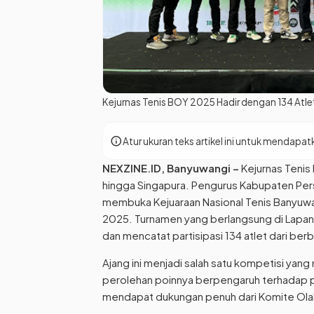
Kejurnas Tenis BOY 2025 Hadir dengan 134 Atl
info
Atur ukuran teks artikel ini untuk menda
NEXZINE.ID
, Banyuwangi –
Kejurnas Tenis 
hingga Singapura. Pengurus Kabupaten Pers
membuka Kejuaraan Nasional Tenis Banyuw
2025. Turnamen yang berlangsung di Lapang
dan mencatat partisipasi 134 atlet dari ber
Ajang ini menjadi salah satu kompetisi yan
perolehan poinnya berpengaruh terhadap pem
mendapat dukungan penuh dari Komite Olah