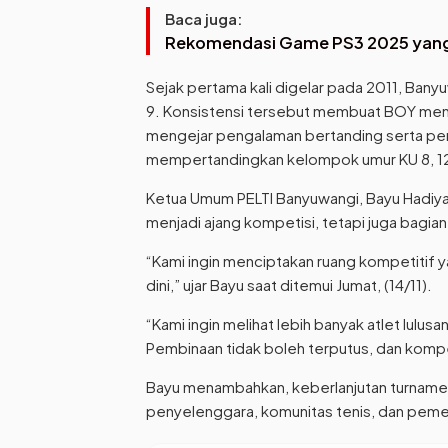
Baca juga:
Rekomendasi Game PS3 2025 yang 
Sejak pertama kali digelar pada 2011, Ban
9. Konsistensi tersebut membuat BOY menja
mengejar pengalaman bertanding serta pen
mempertandingkan kelompok umur KU 8, 12, 
Ketua Umum PELTI Banyuwangi, Bayu Hadiy
menjadi ajang kompetisi, tetapi juga bagian 
“Kami ingin menciptakan ruang kompetitif y
dini,” ujar Bayu saat ditemui Jumat, (14/11).
“Kami ingin melihat lebih banyak atlet lulus
Pembinaan tidak boleh terputus, dan kompet
Bayu menambahkan, keberlanjutan turnamen 
penyelenggara, komunitas tenis, dan peme