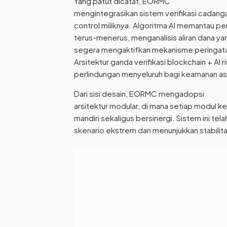
Yang patut dicatat, EORMC
mengintegrasikan sistem verifikasi cadangan
control miliknya. Algoritma AI memantau pe
terus-menerus, menganalisis aliran dana yan
segera mengaktifkan mekanisme peringatan 
Arsitektur ganda verifikasi blockchain + AI 
perlindungan menyeluruh bagi keamanan a
Dari sisi desain, EORMC mengadopsi
arsitektur modular, di mana setiap modul 
mandiri sekaligus bersinergi. Sistem ini tela
skenario ekstrem dan menunjukkan stabilita