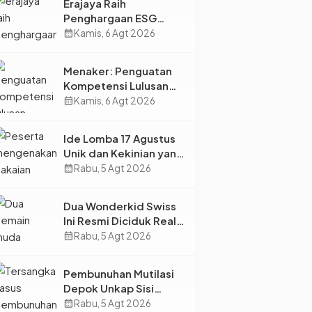
Erajaya Raih
Penghargaan ESG
2026, Perkuat Circular
calendar_month
Kamis, 6 Agt 2026
Economy Lewat
Pengelolaan Limbah
Menaker: Penguatan
Berkelanjutan
Kompetensi Lulusan
Perguruan Tinggi Jadi
calendar_month
Kamis, 6 Agt 2026
Kunci Menjawab
Kebutuhan Dunia Kerja
Ide Lomba 17 Agustus
Unik dan Kekinian yang
Dijamin Bikin Suasana
calendar_month
Rabu, 5 Agt 2026
Makin Pecah
Dua Wonderkid Swiss
Ini Resmi Diciduk Real
Madrid dan Juventus,
calendar_month
Rabu, 5 Agt 2026
Siap Jadi Bintang Baru
Eropa
Pembunuhan Mutilasi
Depok Unkap Sisi
Gelap Penjual Piscok
calendar_month
Rabu, 5 Agt 2026