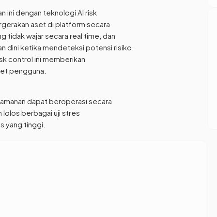
 ini dengan teknologi AI risk
rgerakan aset di platform secara
g tidak wajar secara real time, dan
dini ketika mendeteksi potensi risiko.
risk control ini memberikan
set pengguna.
keamanan dapat beroperasi secara
h lolos berbagai uji stres
s yang tinggi.