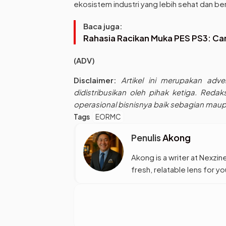
ekosistem industri yang lebih sehat dan ber
Baca juga:
Rahasia Racikan Muka PES PS3: Cara
(ADV)
Disclaimer:
Artikel ini merupakan adv
didistribusikan oleh pihak ketiga. Reda
operasional bisnisnya baik sebagian mau
Tags
EORMC
Penulis
Akong
Akong is a writer at Nexzine
fresh, relatable lens for 