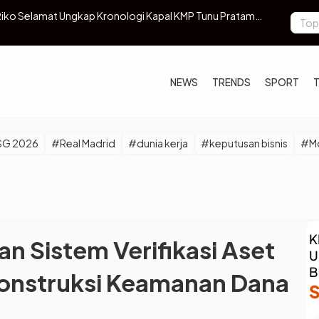
amilan Anak Nino Fernandez, Publik Terkejut
Fakta Menar
NEWS
TRENDS
SPORT
SG 2026
#Real Madrid
#dunia kerja
#keputusan bisnis
#Mo
 Sistem Verifikasi Aset
konstruksi Keamanan Dana