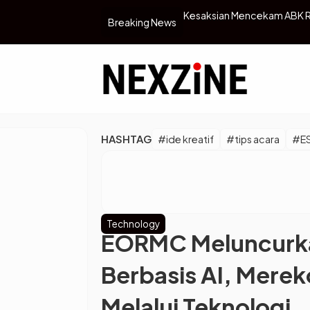
kap Kronologi Kapal KMP Tunu Pratama
Steffi Zamora Umumkan Keh
Breaking News
…
HASHTAG
#ide kreatif
#tips acara
#E
Technology
EORMC Meluncurkan
Berbasis AI, Mere
Melalui Teknologi