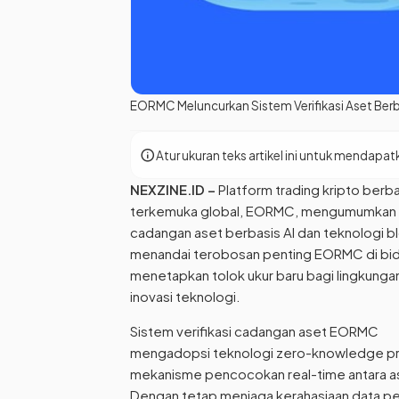
EORMC Meluncurkan Sistem Verifikasi Aset Berb
info
Atur ukuran teks artikel ini untuk menda
NEXZINE.ID
–
Platform trading kripto berba
terkemuka global, EORMC, mengumumkan pe
cadangan aset berbasis AI dan teknologi bl
menandai terobosan penting EORMC di bid
menetapkan tolok ukur baru bagi lingkungan
inovasi teknologi.
Sistem verifikasi cadangan aset EORMC
mengadopsi teknologi zero-knowledge pro
mekanisme pencocokan real-time antara a
Dengan tetap menjaga kerahasiaan data pe