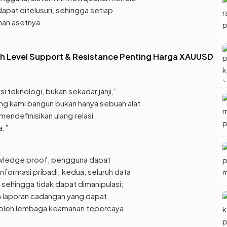
apat ditelusuri, sehingga setiap
an asetnya.
lah Level Support & Resistance Penting Harga XAUUSD
i teknologi, bukan sekadar janji,”
ng kami bangun bukan hanya sebuah alat
 mendefinisikan ulang relasi
a.”
owledge proof, pengguna dapat
formasi pribadi; kedua, seluruh data
n sehingga tidak dapat dimanipulasi;
n laporan cadangan yang dapat
n oleh lembaga keamanan tepercaya.