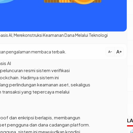
asis AI, Merekonstruksi Keamanan Dana Melalui Teknologi
text_increase
patkan pengalaman membaca terbaik.
text_decrease
sis AI
luncuran resmi sistem verifikasi
ockchain. Hadirnya sistem ini
ang perlindungan keamanan aset, sekaligus
 transaksi yang tepercaya melalui
of dan enkripsi berlapis, membangun
LA
set pengguna dan dana cadangan platform.
ngguna, sistem ini mewujudkan kondisi