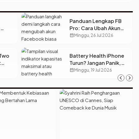
Panduan Lengkap FB
G
Pro: Cara Ubah Akun
cular
Biasa sampai Cairkan
calendar_month
Minggu, 26 Jul 2026
Dolar ke Rekening
ah
-Two
Battery Health iPhone
t
Turun? Jangan Panik,
arkir
Pahami Cara
calendar_month
Minggu, 19 Jul 2026
Merawatnya Biar Awet!