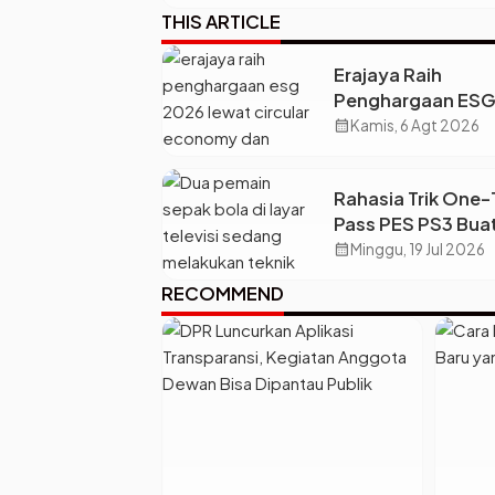
THIS ARTICLE
Erajaya Raih
Penghargaan ES
2026, Perkuat Cir
calendar_month
Kamis, 6 Agt 2026
Economy Lewat
Pengelolaan Limb
Rahasia Trik One
Berkelanjutan
Pass PES PS3 Bua
Bongkar Strategi P
calendar_month
Minggu, 19 Jul 2026
Bus Lawan
RECOMMEND