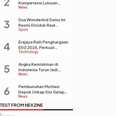
Kompetensi Lulusan
News
Perguruan Tinggi Jadi
Kunci Menjawab
Kebutuhan Dunia Kerja
Dua Wonderkid Swiss Ini
Resmi Diciduk Real
Sport
Madrid dan Juventus,
Siap Jadi Bintang Baru
Eropa
Erajaya Raih Penghargaan
ESG 2026, Perkuat
Technology
Circular Economy Lewat
Pengelolaan Limbah
Berkelanjutan
Angka Kemiskinan di
Indonesia Turun Jadi
News
22,93 Juta Orang, Tapi
Kenapa Ketimpangan
Desa dan Kota Malah
Pembunuhan Mutilasi
Makin Lebar?
Depok Unkap Sisi Gelap
News
Penjual Piscok Berdarah
Dingin
TEST FROM NEXZINE