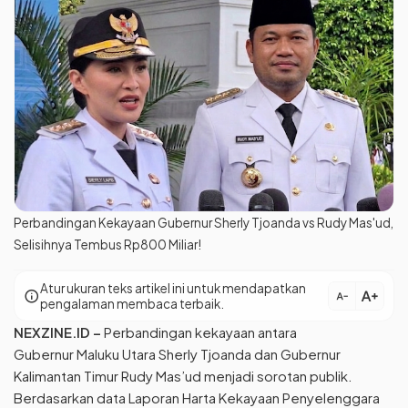
Perbandingan Kekayaan Gubernur Sherly Tjoanda vs Rudy Mas'ud,
Selisihnya Tembus Rp800 Miliar!
Atur ukuran teks artikel ini untuk mendapatkan
text_increase
info
text_decrease
pengalaman membaca terbaik.
NEXZINE.ID
–
Perbandingan kekayaan antara
Gubernur Maluku Utara Sherly Tjoanda dan Gubernur
Kalimantan Timur Rudy Mas’ud menjadi sorotan publik.
Berdasarkan data Laporan Harta Kekayaan Penyelenggara