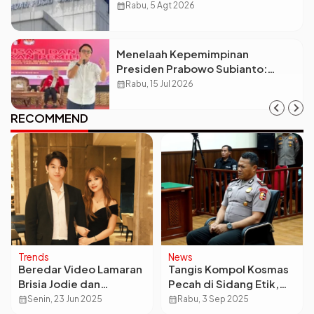
Kenapa Ketimpangan Desa dan
calendar_month
Rabu, 5 Agt 2026
Kota Malah Makin Lebar?
Menelaah Kepemimpinan
Presiden Prabowo Subianto:
Antara Visi Besar, Implementasi,
calendar_month
Rabu, 15 Jul 2026
dan Amanat Konstitusi
RECOMMEND
Trends
News
Beredar Video Lamaran
Tangis Kompol Kosmas
Brisia Jodie dan
Pecah di Sidang Etik,
Jonathan Alden, Pakai
Saya Hanya Jalankan
calendar_month
Senin, 23 Jun 2025
calendar_month
Rabu, 3 Sep 2025
Adat Jawa Kompak
Perintah Komandan