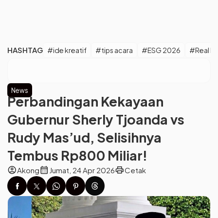
HASHTAG
#ide kreatif
#tips acara
#ESG 2026
#Real M
News
Perbandingan Kekayaan
Gubernur Sherly Tjoanda vs
Rudy Mas’ud, Selisihnya
Tembus Rp800 Miliar!
account_circle
calendar_month
print
Akong
Jumat, 24 Apr 2026
Cetak