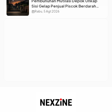
Pembunuhan Mutilasi Depok Unkap
Sisi Gelap Penjual Piscok Berdarah
Dingin
calendar_month
Rabu, 5 Agt 2026