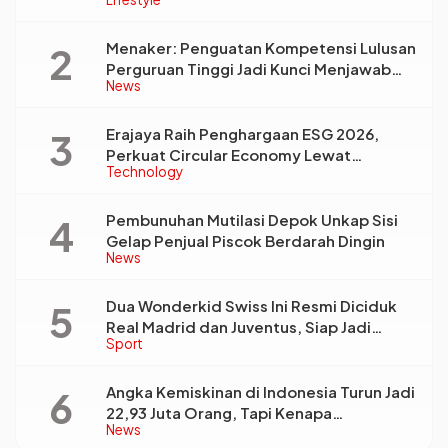
Triyadi: Bukan Sekadar Analisis
Menaker: Penguatan Kompetensi Lulusan
Perguruan Tinggi Jadi Kunci Menjawab
News
Kebutuhan Dunia Kerja
Erajaya Raih Penghargaan ESG 2026,
Perkuat Circular Economy Lewat
Technology
Pengelolaan Limbah Berkelanjutan
Pembunuhan Mutilasi Depok Unkap Sisi
Gelap Penjual Piscok Berdarah Dingin
News
Dua Wonderkid Swiss Ini Resmi Diciduk
Real Madrid dan Juventus, Siap Jadi
Sport
Bintang Baru Eropa
Angka Kemiskinan di Indonesia Turun Jadi
22,93 Juta Orang, Tapi Kenapa
News
Ketimpangan Desa dan Kota Malah Makin