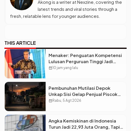
Akong is a writer at Nexzine, covering the
latest trends and viral stories through a
fresh, relatable lens for younger audiences.
THIS ARTICLE
Menaker: Penguatan Kompetensi
Lulusan Perguruan Tinggi Jadi
Kunci Menjawab Kebutuhan Dunia
calendar_month
10 jam yang lalu
Kerja
Pembunuhan Mutilasi Depok
Unkap Sisi Gelap Penjual Piscok
Berdarah Dingin
calendar_month
Rabu, 5 Agt 2026
Angka Kemiskinan di Indonesia
Turun Jadi 22,93 Juta Orang, Tapi