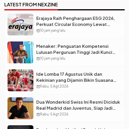
Lebar?
LATEST FROM NEXZINE
Erajaya Raih Penghargaan ESG 2026,
Perkuat Circular Economy Lewat
Pengelolaan Limbah Berkelanjutan
calendar_month
10 jam yang lalu
Menaker: Penguatan Kompetensi
Lulusan Perguruan Tinggi Jadi Kunci
Menjawab Kebutuhan Dunia Kerja
calendar_month
10 jam yang lalu
Ide Lomba 17 Agustus Unik dan
Kekinian yang Dijamin Bikin Suasana
Makin Pecah
calendar_month
Rabu, 5 Agt 2026
Dua Wonderkid Swiss Ini Resmi Diciduk
Real Madrid dan Juventus, Siap Jadi
Bintang Baru Eropa
calendar_month
Rabu, 5 Agt 2026