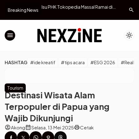
a Massal Ramai di
Rahasia Trik One-Two Pass PES PS3
Bareskrim 
search
Breaking News
ikTok Langsung Buka
Buat Bongkar Strategi Parkir Bus
Wanita Di
Lawan
menu
light_mode
HASHTAG
#ide kreatif
#tips acara
#ESG 2026
#Real M
Tourism
Destinasi Wisata Alam
Terpopuler di Papua yang
Wajib Dikunjungi
account_circle
calendar_month
print
Akong
Selasa, 13 Mei 2025
Cetak