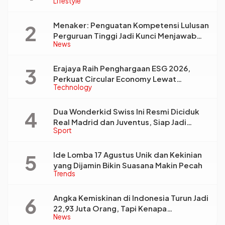
Lifestyle
Triyadi: Bukan Sekadar Analisis
Menaker: Penguatan Kompetensi Lulusan
Perguruan Tinggi Jadi Kunci Menjawab
News
Kebutuhan Dunia Kerja
Erajaya Raih Penghargaan ESG 2026,
Perkuat Circular Economy Lewat
Technology
Pengelolaan Limbah Berkelanjutan
Dua Wonderkid Swiss Ini Resmi Diciduk
Real Madrid dan Juventus, Siap Jadi
Sport
Bintang Baru Eropa
Ide Lomba 17 Agustus Unik dan Kekinian
yang Dijamin Bikin Suasana Makin Pecah
Trends
Angka Kemiskinan di Indonesia Turun Jadi
22,93 Juta Orang, Tapi Kenapa
News
Ketimpangan Desa dan Kota Malah Makin