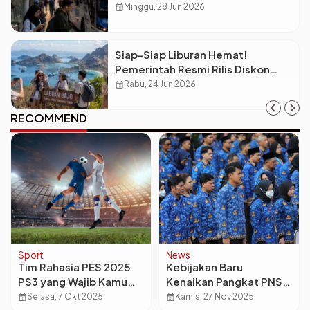
Juli
calendar_month
Minggu, 28 Jun 2026
Siap-Siap Liburan Hemat!
Pemerintah Resmi Rilis Diskon
Tarif Transportasi 2026
calendar_month
Rabu, 24 Jun 2026
RECOMMEND
Sport
News
Tim Rahasia PES 2025
Kebijakan Baru
PS3 yang Wajib Kamu
Kenaikan Pangkat PNS
Coba!
Dinilai Kontras dengan
calendar_month
Selasa, 7 Okt 2025
calendar_month
Kamis, 27 Nov 2025