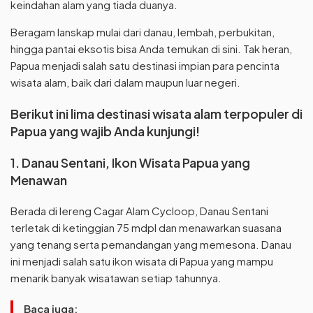
keindahan alam yang tiada duanya.
Beragam lanskap mulai dari danau, lembah, perbukitan,
hingga pantai eksotis bisa Anda temukan di sini. Tak heran,
Papua menjadi salah satu destinasi impian para pencinta
wisata alam, baik dari dalam maupun luar negeri.
Berikut ini lima destinasi wisata alam terpopuler di
Papua yang wajib Anda kunjungi!
1. Danau Sentani, Ikon Wisata Papua yang
Menawan
Berada di lereng Cagar Alam Cycloop, Danau Sentani
terletak di ketinggian 75 mdpl dan menawarkan suasana
yang tenang serta pemandangan yang memesona. Danau
ini menjadi salah satu ikon wisata di Papua yang mampu
menarik banyak wisatawan setiap tahunnya.
Baca juga: