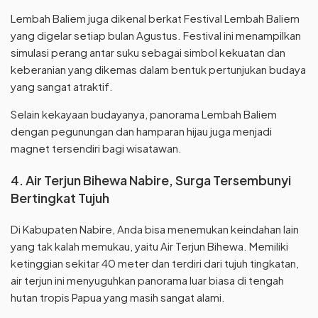
Lembah Baliem juga dikenal berkat Festival Lembah Baliem
yang digelar setiap bulan Agustus. Festival ini menampilkan
simulasi perang antar suku sebagai simbol kekuatan dan
keberanian yang dikemas dalam bentuk pertunjukan budaya
yang sangat atraktif.
Selain kekayaan budayanya, panorama Lembah Baliem
dengan pegunungan dan hamparan hijau juga menjadi
magnet tersendiri bagi wisatawan.
4. Air Terjun Bihewa Nabire, Surga Tersembunyi
Bertingkat Tujuh
Di Kabupaten Nabire, Anda bisa menemukan keindahan lain
yang tak kalah memukau, yaitu Air Terjun Bihewa. Memiliki
ketinggian sekitar 40 meter dan terdiri dari tujuh tingkatan,
air terjun ini menyuguhkan panorama luar biasa di tengah
hutan tropis Papua yang masih sangat alami.