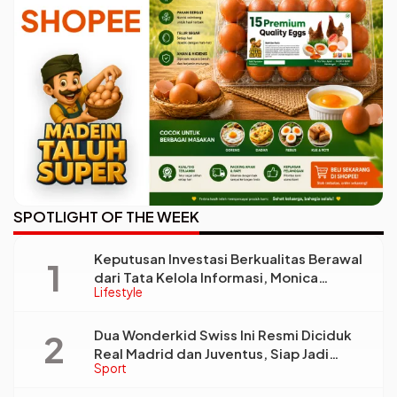
SPOTLIGHT OF THE WEEK
Keputusan Investasi Berkualitas Berawal
dari Tata Kelola Informasi, Monica
Lifestyle
Triyadi: Bukan Sekadar Analisis
Dua Wonderkid Swiss Ini Resmi Diciduk
Real Madrid dan Juventus, Siap Jadi
Sport
Bintang Baru Eropa