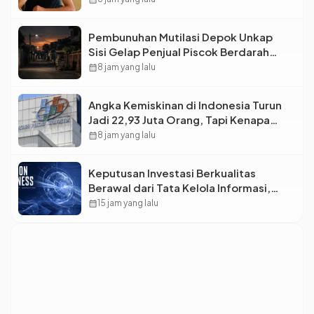
Pembunuhan Mutilasi Depok Unkap
Sisi Gelap Penjual Piscok Berdarah
Dingin
calendar_month
8 jam yang lalu
Angka Kemiskinan di Indonesia Turun
Jadi 22,93 Juta Orang, Tapi Kenapa
Ketimpangan Desa dan Kota Malah
calendar_month
8 jam yang lalu
Makin Lebar?
Keputusan Investasi Berkualitas
Berawal dari Tata Kelola Informasi,
Monica Triyadi: Bukan Sekadar Analisis
calendar_month
15 jam yang lalu