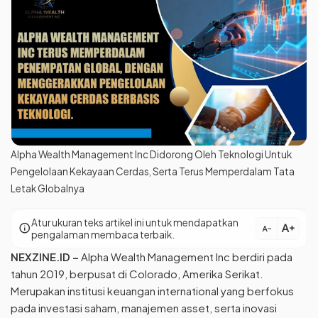
Alpha Wealth Management Inc Didorong Oleh Teknologi Untuk
Pengelolaan Kekayaan Cerdas, Serta Terus Memperdalam Tata
Letak Globalnya
Atur ukuran teks artikel ini untuk mendapatkan
text_increase
info
text_decrease
pengalaman membaca terbaik.
NEXZINE.ID
–
Alpha Wealth Management Inc berdiri pada
tahun 2019, berpusat di Colorado, Amerika Serikat.
Merupakan institusi keuangan international yang berfokus
pada investasi saham, manajemen asset, serta inovasi