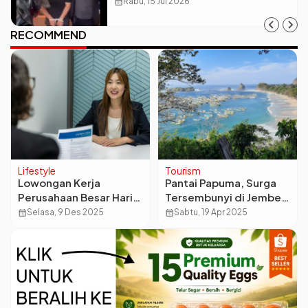
Diciduk Polisi!
calendar_month
Rabu, 15 Jul 2026
RECOMMEND
Lifestyle
Tourism
Lowongan Kerja
Pantai Papuma, Surga
Perusahaan Besar Hari
Tersembunyi di Jember
Ini Update dari Platform
yang Wajib Dikunjungi!
calendar_month
Selasa, 9 Des 2025
calendar_month
Sabtu, 19 Apr 2025
Terpercaya