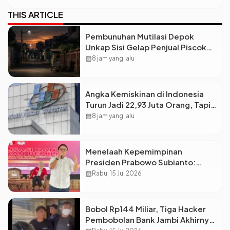
THIS ARTICLE
Pembunuhan Mutilasi Depok
Unkap Sisi Gelap Penjual Piscok
Berdarah Dingin
calendar_month
8 jam yang lalu
Angka Kemiskinan di Indonesia
Turun Jadi 22,93 Juta Orang, Tapi
Kenapa Ketimpangan Desa dan
calendar_month
8 jam yang lalu
Kota Malah Makin Lebar?
Menelaah Kepemimpinan
Presiden Prabowo Subianto:
Antara Visi Besar, Implementasi,
calendar_month
Rabu, 15 Jul 2026
dan Amanat Konstitusi
Bobol Rp144 Miliar, Tiga Hacker
Pembobolan Bank Jambi Akhirnya