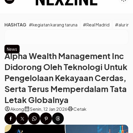
HASHTAG
#kegiatan karang taruna
#Real Madrid
#alur inf
News
Alpha Wealth Management Inc
Didorong Oleh Teknologi Untuk
Pengelolaan Kekayaan Cerdas,
Serta Terus Memperdalam Tata
Letak Globalnya
account_circle
calendar_month
print
Akong
Senin, 12 Jan 2026
Cetak