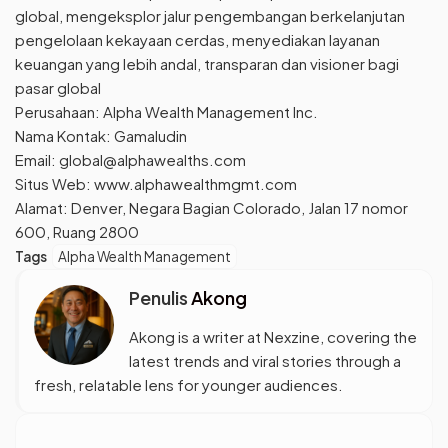
global, mengeksplor jalur pengembangan berkelanjutan
pengelolaan kekayaan cerdas, menyediakan layanan
keuangan yang lebih andal, transparan dan visioner bagi
pasar global
Perusahaan: Alpha Wealth Management Inc.
Nama Kontak: Gamaludin
Email: global@alphawealths.com
Situs Web: www.alphawealthmgmt.com
Alamat: Denver, Negara Bagian Colorado, Jalan 17 nomor
600, Ruang 2800
Tags
Alpha Wealth Management
Penulis
Akong
Akong is a writer at Nexzine, covering the
latest trends and viral stories through a
fresh, relatable lens for younger audiences.