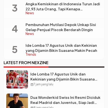
Angka Kemiskinan di Indonesia Turun Jadi
22,93 Juta Orang, Tapi Kenapa
News
Ketimpangan Desa dan Kota Malah Makin
Lebar?
Pembunuhan Mutilasi Depok Unkap Sisi
Gelap Penjual Piscok Berdarah Dingin
News
Ide Lomba 17 Agustus Unik dan Kekinian
yang Dijamin Bikin Suasana Makin Pecah
Trends
LATEST FROM NEXZINE
Ide Lomba 17 Agustus Unik dan
Kekinian yang Dijamin Bikin Suasana
Makin Pecah
calendar_month
7 jam yang lalu
Dua Wonderkid Swiss Ini Resmi Diciduk
Real Madrid dan Juventus, Siap Jadi
Bintang Baru Eropa
calendar_month
8 jam yang lalu