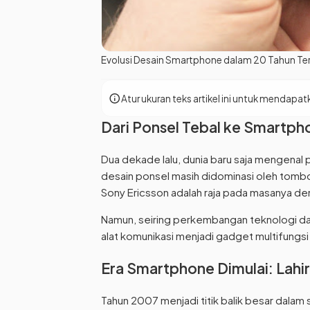
Evolusi Desain Smartphone dalam 20 Tahun Terak
info
Atur ukuran teks artikel ini untuk menda
Dari Ponsel Tebal ke Smartpho
Dua dekade lalu, dunia baru saja mengenal 
desain ponsel masih didominasi oleh tombol 
Sony Ericsson adalah raja pada masanya den
Namun, seiring perkembangan teknologi da
alat komunikasi menjadi gadget multifungsi 
Era Smartphone Dimulai: Lahi
Tahun 2007 menjadi titik balik besar dala