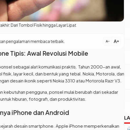
hir: Dari Tombol Fisik hingga Layar Lipat
text_increase
patkan pengalaman membaca terbaik.
text_decrease
ne Tipis: Awal Revolusi Mobile
ponsel sebagai alat komunikasi praktis. Tahun 2000-an awal,
fisik, layar kecil, dan bentuk yang tebal. Nokia, Motorola, dan
gan desain ikonik seperti Nokia 3310 atau Motorola Razr V3.
n kebutuhan pengguna, ponsel mulai berubah dari sekadar
untuk hiburan, fotografi, dan produktivitas.
rnya iPhone dan Android
LA
m sejarah desain smartphone. Apple iPhone memperkenalkan