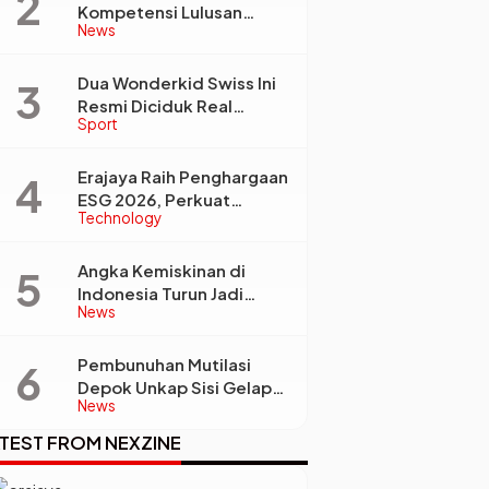
Kompetensi Lulusan
News
Perguruan Tinggi Jadi
Kunci Menjawab
Kebutuhan Dunia Kerja
Dua Wonderkid Swiss Ini
Resmi Diciduk Real
Sport
Madrid dan Juventus,
Siap Jadi Bintang Baru
Eropa
Erajaya Raih Penghargaan
ESG 2026, Perkuat
Technology
Circular Economy Lewat
Pengelolaan Limbah
Berkelanjutan
Angka Kemiskinan di
Indonesia Turun Jadi
News
22,93 Juta Orang, Tapi
Kenapa Ketimpangan
Desa dan Kota Malah
Pembunuhan Mutilasi
Makin Lebar?
Depok Unkap Sisi Gelap
News
Penjual Piscok Berdarah
Dingin
TEST FROM NEXZINE