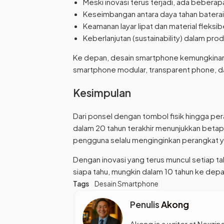
Meski inovasi terus terjadi, ada bebera
Keseimbangan antara daya tahan baterai 
Keamanan layar lipat dan material fleksib
Keberlanjutan (sustainability) dalam pro
Ke depan, desain smartphone kemungkinan 
smartphone modular, transparent phone, da
Kesimpulan
Dari ponsel dengan tombol fisik hingga per
dalam 20 tahun terakhir menunjukkan beta
pengguna selalu menginginkan perangkat yan
Dengan inovasi yang terus muncul setiap t
siapa tahu, mungkin dalam 10 tahun ke depa
Tags
Desain Smartphone
Penulis
Akong
Akong is a writer at Nexzine