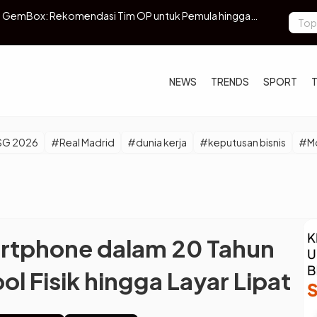
etua Komisi III DPR Ahmad Sahroni
Hobi yang B
NEWS
TRENDS
SPORT
SG 2026
#Real Madrid
#dunia kerja
#keputusan bisnis
#Mo
artphone dalam 20 Tahun
ol Fisik hingga Layar Lipat