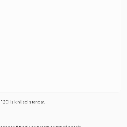
 120Hz kini jadi standar.
ensor dan fitur AI yang memengaruhi desain.