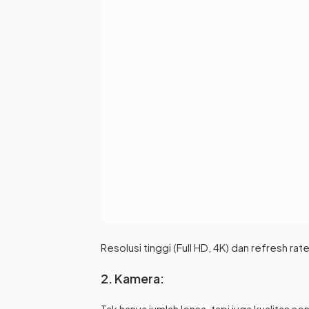
Resolusi tinggi (Full HD, 4K) dan refresh rate
2. Kamera:
Tak hanya jumlah lensa, tapi juga kualitas s