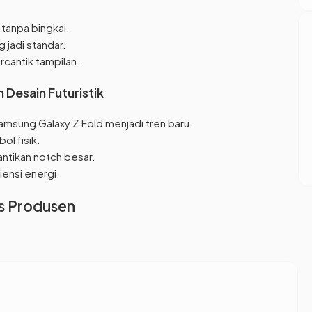
 tanpa bingkai.
 jadi standar.
cantik tampilan.
 Desain Futuristik
 Samsung Galaxy Z Fold menjadi tren baru.
ol fisik.
tikan notch besar.
iensi energi.
us Produsen