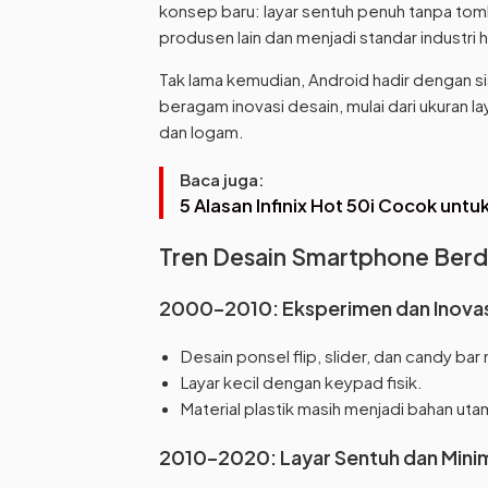
konsep baru: layar sentuh penuh tanpa tombo
produsen lain dan menjadi standar industri h
Tak lama kemudian, Android hadir dengan sist
beragam inovasi desain, mulai dari ukuran l
dan logam.
Baca juga:
5 Alasan Infinix Hot 50i Cocok unt
Tren Desain Smartphone Ber
2000–2010: Eksperimen dan Inovas
Desain ponsel flip, slider, dan candy ba
Layar kecil dengan keypad fisik.
Material plastik masih menjadi bahan uta
2010–2020: Layar Sentuh dan Mini