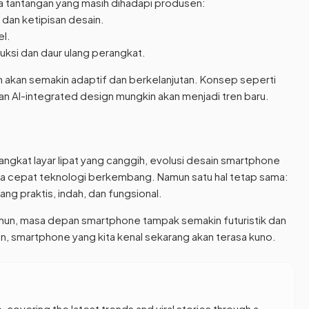
pa tantangan yang masih dihadapi produsen:
dan ketipisan desain.
el.
duksi dan daur ulang perangkat.
akan semakin adaptif dan berkelanjutan. Konsep seperti
n AI-integrated design mungkin akan menjadi tren baru.
angkat layar lipat yang canggih, evolusi desain smartphone
pa cepat teknologi berkembang. Namun satu hal tetap sama:
g praktis, indah, dan fungsional.
ahun, masa depan smartphone tampak semakin futuristik dan
n, smartphone yang kita kenal sekarang akan terasa kuno.
, covering the latest trends and viral stories through a