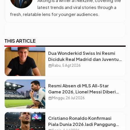
Akong is a writer at Nexzine, covering the
latest trends and viral stories through a
fresh, relatable lens for younger audiences.
THIS ARTICLE
Dua Wonderkid Swiss Ini Resmi
Diciduk Real Madrid dan Juventus,
Siap Jadi Bintang Baru Eropa
calendar_month
Rabu, 5 Agt 2026
Resmi Absen di MLS All-Star
Game 2026, Lionel Messi Diberi
Dispensasi Khusus Usai Final Piala
calendar_month
Minggu, 26 Jul 2026
Dunia
Cristiano Ronaldo Konfirmasi
Piala Dunia 2026 Jadi Panggung