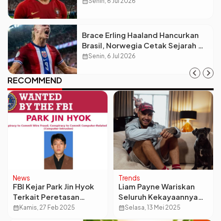
Terakhirnya, Portugal Siap All-
calendar_month
Senin, 6 Jul 2026
Out!
Brace Erling Haaland Hancurkan
Brasil, Norwegia Cetak Sejarah di
Piala Dunia 2026!
calendar_month
Senin, 6 Jul 2026
RECOMMEND
News
Trends
FBI Kejar Park Jin Hyok
Liam Payne Wariskan
Terkait Peretasan
Seluruh Kekayaannya
Ethereum Bybit Rp22,8
Senilai Rp929M untuk
calendar_month
Kamis, 27 Feb 2025
calendar_month
Selasa, 13 Mei 2025
Triliun
Sang Anak