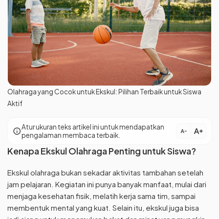
Olahraga yang Cocok untuk Ekskul: Pilihan Terbaik untuk Siswa
Aktif
Atur ukuran teks artikel ini untuk mendapatkan
text_increase
info
text_decrease
pengalaman membaca terbaik.
Kenapa Ekskul Olahraga Penting untuk Siswa?
Ekskul olahraga bukan sekadar aktivitas tambahan setelah
jam pelajaran. Kegiatan ini punya banyak manfaat, mulai dari
menjaga kesehatan fisik, melatih kerja sama tim, sampai
membentuk mental yang kuat. Selain itu, ekskul juga bisa