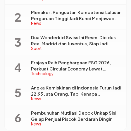
Menaker: Penguatan Kompetensi Lulusan
Perguruan Tinggi Jadi Kunci Menjawab
News
Kebutuhan Dunia Kerja
Dua Wonderkid Swiss Ini Resmi Diciduk
Real Madrid dan Juventus, Siap Jadi
Sport
Bintang Baru Eropa
Erajaya Raih Penghargaan ESG 2026,
Perkuat Circular Economy Lewat
Technology
Pengelolaan Limbah Berkelanjutan
Angka Kemiskinan di Indonesia Turun Jadi
22,93 Juta Orang, Tapi Kenapa
News
Ketimpangan Desa dan Kota Malah Makin
Lebar?
Pembunuhan Mutilasi Depok Unkap Sisi
Gelap Penjual Piscok Berdarah Dingin
News