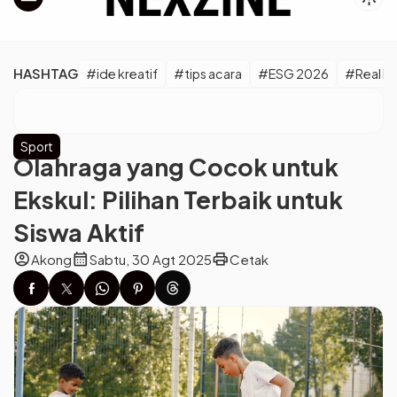
HASHTAG
#ide kreatif
#tips acara
#ESG 2026
#Real M
Sport
Olahraga yang Cocok untuk
Ekskul: Pilihan Terbaik untuk
Siswa Aktif
account_circle
calendar_month
print
Akong
Sabtu, 30 Agt 2025
Cetak