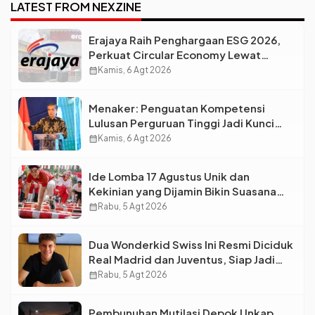
LATEST FROM NEXZINE
Erajaya Raih Penghargaan ESG 2026,
Perkuat Circular Economy Lewat
Pengelolaan Limbah Berkelanjutan
calendar_month
Kamis, 6 Agt 2026
Menaker: Penguatan Kompetensi
Lulusan Perguruan Tinggi Jadi Kunci
Menjawab Kebutuhan Dunia Kerja
calendar_month
Kamis, 6 Agt 2026
Ide Lomba 17 Agustus Unik dan
Kekinian yang Dijamin Bikin Suasana
Makin Pecah
calendar_month
Rabu, 5 Agt 2026
Dua Wonderkid Swiss Ini Resmi Diciduk
Real Madrid dan Juventus, Siap Jadi
Bintang Baru Eropa
calendar_month
Rabu, 5 Agt 2026
Pembunuhan Mutilasi Depok Unkap