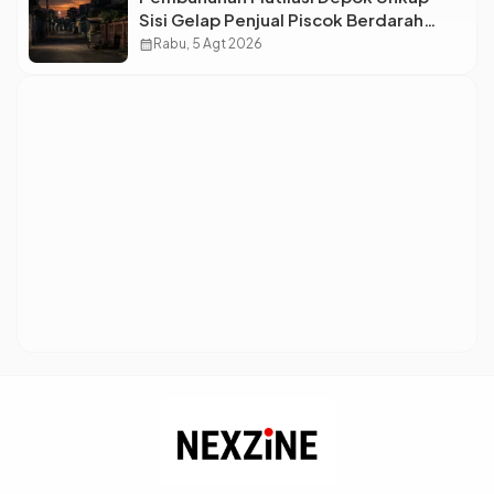
Sisi Gelap Penjual Piscok Berdarah
Dingin
calendar_month
Rabu, 5 Agt 2026