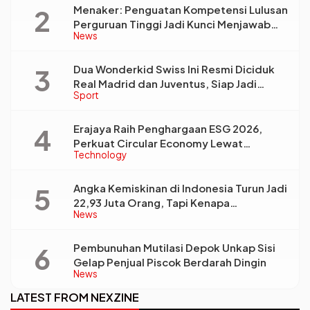
Menaker: Penguatan Kompetensi Lulusan
Perguruan Tinggi Jadi Kunci Menjawab
News
Kebutuhan Dunia Kerja
Dua Wonderkid Swiss Ini Resmi Diciduk
Real Madrid dan Juventus, Siap Jadi
Sport
Bintang Baru Eropa
Erajaya Raih Penghargaan ESG 2026,
Perkuat Circular Economy Lewat
Technology
Pengelolaan Limbah Berkelanjutan
Angka Kemiskinan di Indonesia Turun Jadi
22,93 Juta Orang, Tapi Kenapa
News
Ketimpangan Desa dan Kota Malah Makin
Lebar?
Pembunuhan Mutilasi Depok Unkap Sisi
Gelap Penjual Piscok Berdarah Dingin
News
LATEST FROM NEXZINE