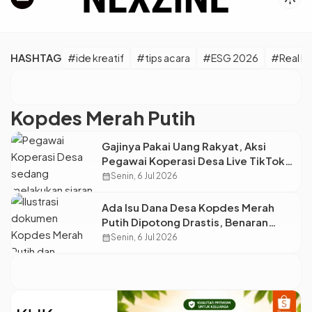
HASHTAG
#ide kreatif
#tips acara
#ESG 2026
#Real M
Kopdes Merah Putih
Gajinya Pakai Uang Rakyat, Aksi
Pegawai Koperasi Desa Live TikTok
Saat Jam Kerja Ini Banjir Kritik!
calendar_month
Senin, 6 Jul 2026
Ada Isu Dana Desa Kopdes Merah
Putih Dipotong Drastis, Benaran
Diperas?
calendar_month
Senin, 6 Jul 2026