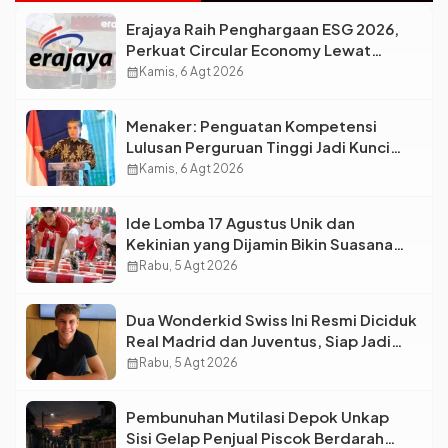
Erajaya Raih Penghargaan ESG 2026,
Perkuat Circular Economy Lewat
Pengelolaan Limbah Berkelanjutan
calendar_month
Kamis, 6 Agt 2026
Menaker: Penguatan Kompetensi
Lulusan Perguruan Tinggi Jadi Kunci
Menjawab Kebutuhan Dunia Kerja
calendar_month
Kamis, 6 Agt 2026
Ide Lomba 17 Agustus Unik dan
Kekinian yang Dijamin Bikin Suasana
Makin Pecah
calendar_month
Rabu, 5 Agt 2026
Dua Wonderkid Swiss Ini Resmi Diciduk
Real Madrid dan Juventus, Siap Jadi
Bintang Baru Eropa
calendar_month
Rabu, 5 Agt 2026
Pembunuhan Mutilasi Depok Unkap
Sisi Gelap Penjual Piscok Berdarah