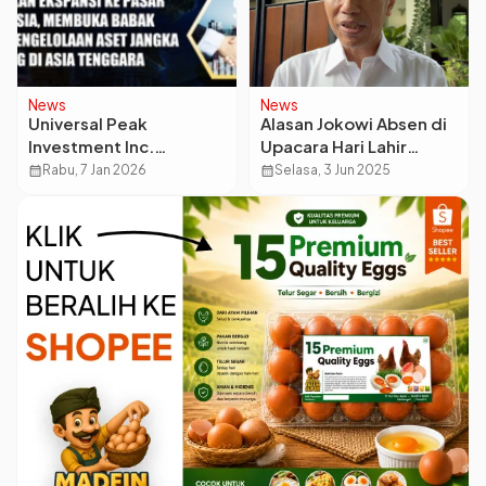
News
News
Universal Peak
Alasan Jokowi Absen di
Investment Inc.
Upacara Hari Lahir
Umumkan Ekspansi ke
Pancasila 2025 karena
calendar_month
Rabu, 7 Jan 2026
calendar_month
Selasa, 3 Jun 2025
Pasar Indonesia,
Pemulihan Alergi Kulit
Membuka Babak Baru
Pengelolaan Aset
Jangka Panjang di Asia
Tenggara