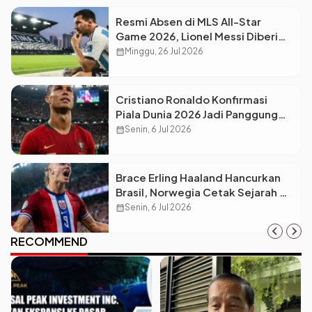
Resmi Absen di MLS All-Star
Game 2026, Lionel Messi Diberi
Dispensasi Khusus Usai Final Piala
calendar_month
Minggu, 26 Jul 2026
Dunia
Cristiano Ronaldo Konfirmasi
Piala Dunia 2026 Jadi Panggung
Terakhirnya, Portugal Siap All-
calendar_month
Senin, 6 Jul 2026
Out!
Brace Erling Haaland Hancurkan
Brasil, Norwegia Cetak Sejarah di
Piala Dunia 2026!
calendar_month
Senin, 6 Jul 2026
RECOMMEND