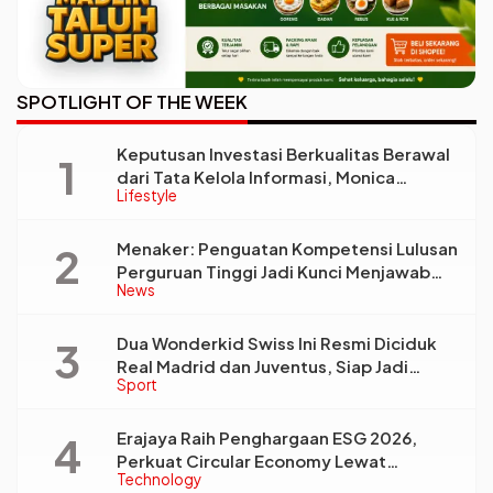
SPOTLIGHT OF THE WEEK
Keputusan Investasi Berkualitas Berawal
dari Tata Kelola Informasi, Monica
Lifestyle
Triyadi: Bukan Sekadar Analisis
Menaker: Penguatan Kompetensi Lulusan
Perguruan Tinggi Jadi Kunci Menjawab
News
Kebutuhan Dunia Kerja
Dua Wonderkid Swiss Ini Resmi Diciduk
Real Madrid dan Juventus, Siap Jadi
Sport
Bintang Baru Eropa
Erajaya Raih Penghargaan ESG 2026,
Perkuat Circular Economy Lewat
Technology
Pengelolaan Limbah Berkelanjutan