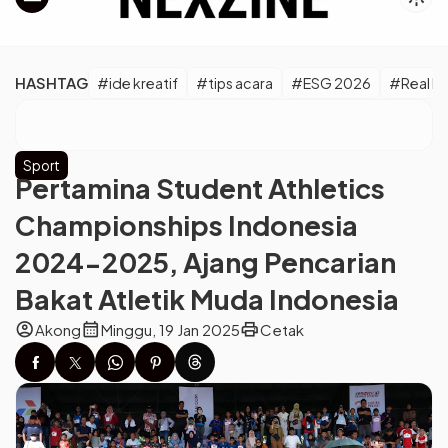
HASHTAG
#ide kreatif
#tips acara
#ESG 2026
#Real M
Sport
Pertamina Student Athletics
Championships Indonesia
2024-2025, Ajang Pencarian
Bakat Atletik Muda Indonesia
account_circle
calendar_month
print
Akong
Minggu, 19 Jan 2025
Cetak