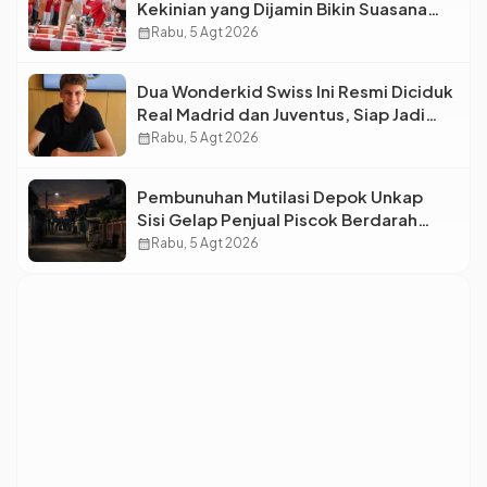
Kekinian yang Dijamin Bikin Suasana
Makin Pecah
calendar_month
Rabu, 5 Agt 2026
Dua Wonderkid Swiss Ini Resmi Diciduk
Real Madrid dan Juventus, Siap Jadi
Bintang Baru Eropa
calendar_month
Rabu, 5 Agt 2026
Pembunuhan Mutilasi Depok Unkap
Sisi Gelap Penjual Piscok Berdarah
Dingin
calendar_month
Rabu, 5 Agt 2026