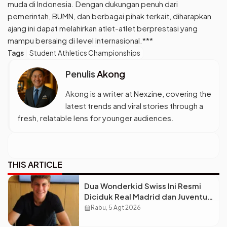
muda di Indonesia. Dengan dukungan penuh dari
pemerintah, BUMN, dan berbagai pihak terkait, diharapkan
ajang ini dapat melahirkan atlet-atlet berprestasi yang
mampu bersaing di level internasional.***
Tags
Student Athletics Championships
Penulis
Akong
Akong is a writer at Nexzine, covering the
latest trends and viral stories through a
fresh, relatable lens for younger audiences.
THIS ARTICLE
Dua Wonderkid Swiss Ini Resmi
Diciduk Real Madrid dan Juventus,
Siap Jadi Bintang Baru Eropa
calendar_month
Rabu, 5 Agt 2026