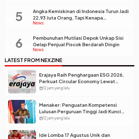
Angka Kemiskinan di Indonesia Turun Jadi
22,93 Juta Orang, Tapi Kenapa
News
Ketimpangan Desa dan Kota Malah Makin
Lebar?
Pembunuhan Mutilasi Depok Unkap Sisi
Gelap Penjual Piscok Berdarah Dingin
News
LATEST FROM NEXZINE
Erajaya Raih Penghargaan ESG 2026,
Perkuat Circular Economy Lewat
Pengelolaan Limbah Berkelanjutan
calendar_month
12 jam yang lalu
Menaker: Penguatan Kompetensi
Lulusan Perguruan Tinggi Jadi Kunci
Menjawab Kebutuhan Dunia Kerja
calendar_month
12 jam yang lalu
Ide Lomba 17 Agustus Unik dan