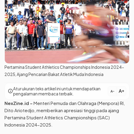
Pertamina Student Athletics Championships Indonesia 2024-
2025, Ajang Pencarian Bakat Atletik Muda Indonesia
Atur ukuran teks artikel ini untuk mendapatkan
text_increase
info
text_decrease
pengalaman membaca terbaik.
NexZine.id
–
Menteri Pemuda dan Olahraga (Menpora) RI,
Dito Ariotedjo, memberikan apresiasi tinggi pada ajang
Pertamina Student Athletics Championships (SAC)
Indonesia 2024-2025.